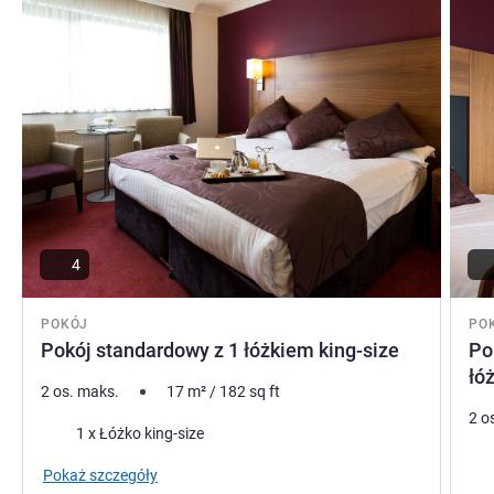
4
POKÓJ
PO
Pokój standardowy z 1 łóżkiem king-size
Po
łó
2 os. maks.
17
m²
/
182
sq ft
2 o
Pościel
1 x Łóżko king-size
Poś
Pokaż szczegóły