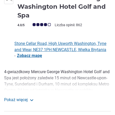
Washington Hotel Golf and
4 gwiazdki
Spa
Ocena klientów (Ocena ALL)
Liczba opinii: 862
4.0/5
Stone Cellar Road, High Usworth Washington, Tyne
and Wear, NE37 1PH NEWCASTLE, Wielka Brytania
-
Zobacz mapę
4-gwiazdkowy Mercure George Washington Hotel Golf and
Opis
Spa jest położony zaledwie 15 minut od Newcastle-upon-
Tyne, Sunderland i Durham, 10 minut od kompleksu Metro
Centre, 24 km od lotniska w Newcastle, w pobliżu
najważniejszych arterii komunikacyjnych. Na terenie hotelu
Pokaż więcej
jest profesjonalne pole golfowe z 18 dołkami, a także
Mercure Newcastle George Washington Hotel Golf and
nowoczesna siłownia, SPA i niedawno odnowione centrum
wellness.