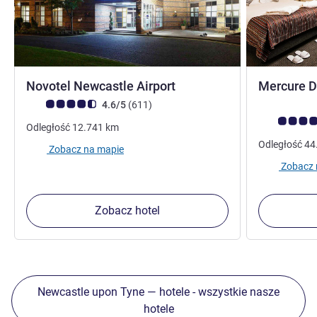
4 gwiazdki
Novotel Newcastle Airport
Mercure D
Ocena klientów (Ocena ALL)
Liczba opinii
4.6/5
(611
)
Ocena klient
Odległość
12.741
km
Odległość
44
Zobacz na mapie
Zobacz 
Zobacz hotel
Newcastle upon Tyne — hotele - wszystkie nasze
hotele