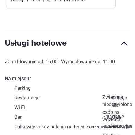
Usługi hotelowe
Zameldowanie od:
15:00
- Wymeldowanie do:
11:00
Na miejscu
Parking
Zwierzęta
Restauracja
Dostęp
niedozwolone
dla
Wi-Fi
osób na
Śniadanie
Bar
Sale
wózkach
konferencyjne
Całkowity zakaz palenia na terenie całego obiektu
inwalidzkich