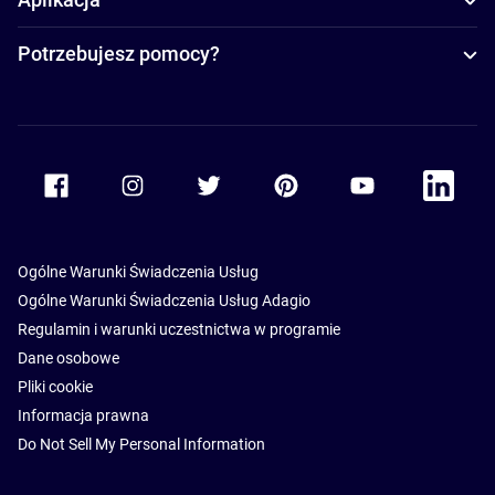
Potrzebujesz pomocy?
Accor Facebook
Accor Instagram
Accor Twitter
Accor Pinterest
Accor Youtube
Accor Li
Ogólne Warunki Świadczenia Usług
Ogólne Warunki Świadczenia Usług Adagio
Regulamin i warunki uczestnictwa w programie
Dane osobowe
Pliki cookie
Informacja prawna
Do Not Sell My Personal Information