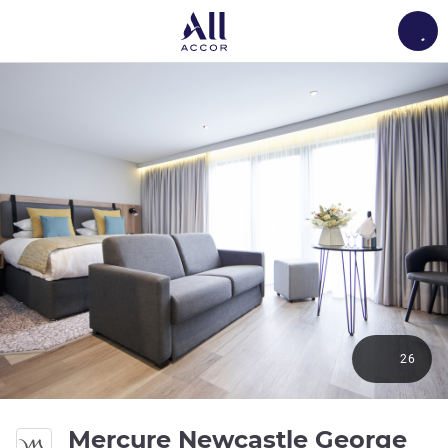
Load
26
Mercure Newcastle George