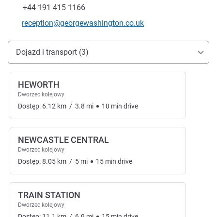
Faks
+44 191 415 1166
Kontaktowy adres e-mail
reception@georgewashington.co.uk
Dojazd i transport
Dojazd i transport (3)
HEWORTH
Dworzec kolejowy
Dostęp:
6.12
km
/
3.8
mi
10
min
drive
NEWCASTLE CENTRAL
Dworzec kolejowy
Dostęp:
8.05
km
/
5
mi
15
min
drive
TRAIN STATION
Dworzec kolejowy
Dostęp:
11.1
km
/
6.9
mi
15
min
drive