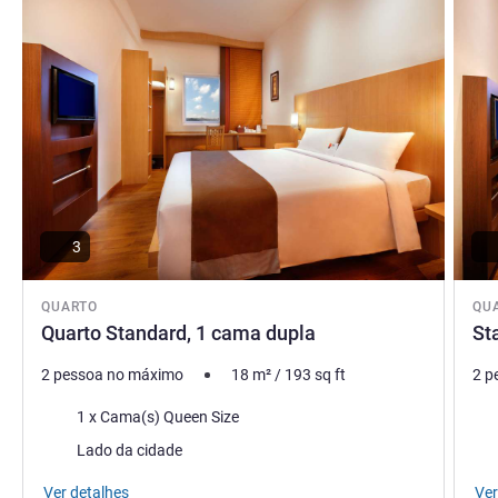
3
QUARTO
QU
Quarto Standard, 1 cama dupla
St
2 pessoa no máximo
18
m²
/
193
sq ft
2 p
Cama
Ca
1 x Cama(s) Queen Size
Vistas:
Vist
Lado da cidade
Ver detalhes
Ver