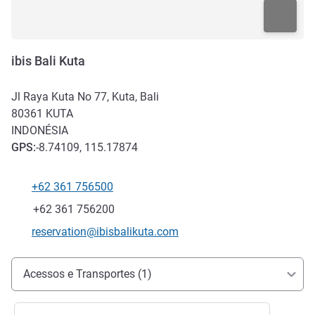
ibis Bali Kuta
Jl Raya Kuta No 77, Kuta, Bali
80361
KUTA
INDONÉSIA
GPS
:
-8.74109, 115.17874
+62 361 756500
Telefone
Fax
+62 361 756200
E-mail de contacto
reservation@ibisbalikuta.com
Acesso e transporte
Acessos e Transportes (1)