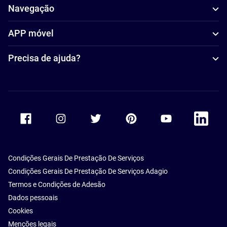
Navegação
APP móvel
Precisa de ajuda?
Accor Facebook
Accor Instagram
Accor Twitter
Accor Pinterest
Accor Youtube
Accor Li
Condições Gerais De Prestação De Serviços
Condições Gerais De Prestação De Serviços Adagio
Termos e Condições de Adesão
Dados pessoais
Cookies
Menções legais