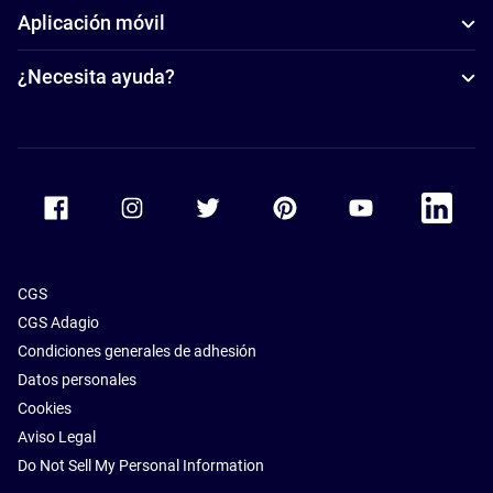
Aplicación móvil
¿Necesita ayuda?
Accor Facebook
Accor Instagram
Accor Twitter
Accor Pinterest
Accor Youtube
Accor Li
CGS
CGS Adagio
Condiciones generales de adhesión
Datos personales
Cookies
Aviso Legal
Do Not Sell My Personal Information