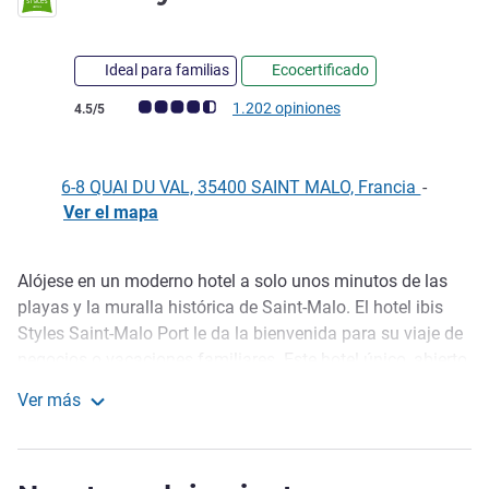
Ideal para familias
Ecocertificado
Nota de clientes de Avis (Clasificación de ALL)
1.202 opiniones
4.5/5
6-8 QUAI DU VAL, 35400 SAINT MALO, Francia
-
Ver el mapa
Alójese en un moderno hotel a solo unos minutos de las
Descripción
playas y la muralla histórica de Saint-Malo. El hotel ibis
Styles Saint-Malo Port le da la bienvenida para su viaje de
negocios o vacaciones familiares. Este hotel único, abierto
día y noche, ofrece WIFI ilimitado y habitaciones para 2
Ver más
adultos y 2 niños. Ya viaje por negocios u ocio, disfrute de
ibis Styles Saint-Malo Port
nuestro bar restaurante abierto las 24 horas antes de llegar
al ferry a las islas del Canal.