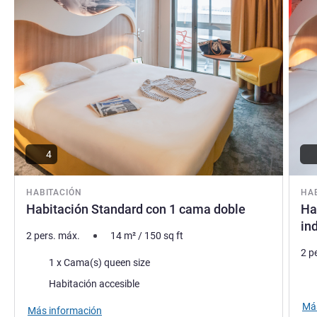
4
HABITACIÓN
HA
Habitación Standard con 1 cama doble
Ha
in
2 pers. máx.
14
m²
/
150
sq ft
2 p
Ropa de cama
1 x Cama(s) queen size
Rop
Habitación accesible
Más
Más información