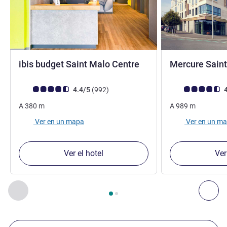
2 estrellas
ibis budget Saint Malo Centre
Mercure Sain
Nota de clientes de Avis (Clasificación de ALL)
opiniones
Nota de clientes d
4.4/5
(992
)
4
A
380
m
A
989
m
Ver en un mapa
Ver en un m
Ver el hotel
Ver
Página
1
de
2
, Nuestros establecimientos cercanos 1 :, Nuest
Anterior - Nuestros establecimientos cercanos
Sig