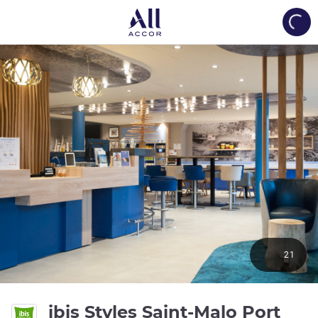
Load
21
3 es
ibis Styles Saint-Malo Port