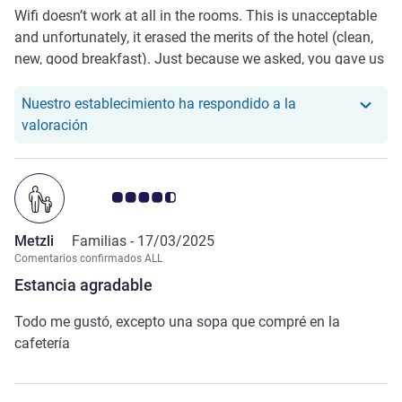
Wifi doesn’t work at all in the rooms. This is unacceptable
and unfortunately, it erased the merits of the hotel (clean,
new, good breakfast). Just because we asked, you gave us
a small discount due to the lack of wifi. You should have
offer the discount to start with, or inform us during the
Nuestro establecimiento ha respondido a la
booking process. Internet is a basic service nowadays.
Nuestro hotel ha respondido a la valoración de An
valoración
Nota de clientes de Avis 4.5/5
Metzli
Familias -
17/03/2025
Comentarios confirmados ALL
Estancia agradable
Todo me gustó, excepto una sopa que compré en la
cafetería