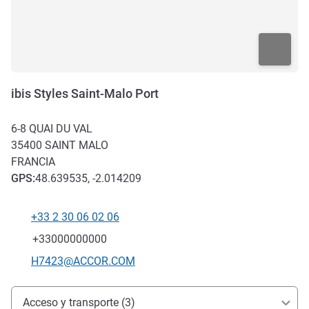
ibis Styles Saint-Malo Port
6-8 QUAI DU VAL
35400
SAINT MALO
FRANCIA
GPS
:
48.639535, -2.014209
+33 2 30 06 02 06
Teléfono
Fax
+33000000000
Correo electrónico de contacto
H7423@ACCOR.COM
Acceso y transporte
Acceso y transporte (3)