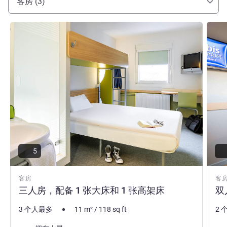
客房 (3)
请参阅详情
请参
5
客房
客
三人房，配备 1 张大床和 1 张高架床
双
3 个人最多
11
m²
/
118
sq ft
2 
景色:
景色