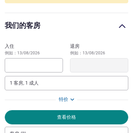
自然和文化遗产爱好者可以游览 Allymes 城堡和夏泽湖，
在 ViaRhôna 自行车道骑行。Bugey 卡丁车赛道距离仅 0.5
公里，是欧洲第 3 大赛车场，周末开放。开车几分钟即达
我们的客房
Plaine de l'Ain 工业园区，这里是商务旅行的便捷基地。
可直达里昂圣埃克絮佩里机场（35 分钟）、安贝里厄比热
预订此酒店
高铁站（5 分钟），并连通奥弗涅-罗讷-阿尔卑斯大区主要
入住
退房
道路，让您的出行更加便捷。
例如：13/08/2026
例如：13/08/2026
酒店全体工作人员随时为您提供服务，让您享受舒适的商
务和休闲住宿体验。酒店拥有空调客房，可入住 1 至 3
人，配备淋浴间、卫生间、卫星电视、免费无线网络、无限
1 客房, 1 成人
供应自助早餐和免费的私人停车场。
Nassira MATEU 酒店管理
特价
查看价格