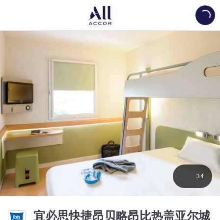
Load
34
宜必思快捷昂贝略昂比热盖亚尔城