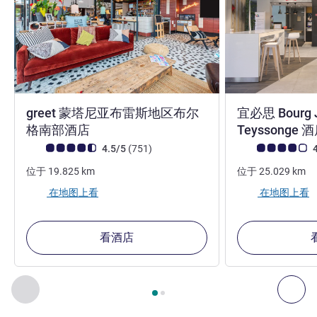
greet 蒙塔尼亚布雷斯地区布尔
宜必思 Bourg J
2 星
格南部酒店
Teyssonge 
客户意见评级 (ALL 评级)
评论
客户意见评级 (ALL
4.5/5
(751
)
4
位于
19.825
km
位于
25.029
km
在地图上看
在地图上看
看酒店
第
1
页，共
2
页
, 我们在附近的其他酒店 1 :, 我们在附近的其他酒
上一个 - 我们在附近的其他酒店
下