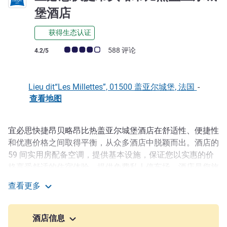
2 星
堡酒店
获得生态认证
客户意见评级 (ALL 评级)
588 评论
4.2/5
Lieu dit“Les Millettes”, 01500 盖亚尔城堡, 法国
-
查看地图
宜必思快捷昂贝略昂比热盖亚尔城堡酒店在舒适性、便捷性
描述
和优惠价格之间取得平衡，从众多酒店中脱颖而出。酒店的
59 间实用房配备空调，提供基本设施，保证您以实惠的价
格享受舒适的住宿体验。提供免费私人停车场。酒店是您旅
行下榻的明智选择。它提供舒适实惠的住宿，且位置优越，
查看更多
可轻松前往该地区的主要景点。
宜必思快捷昂贝略昂比热盖亚尔城堡酒店
宜必思快捷昂贝略昂比热盖亚尔城堡酒店在 A42 高速公路
酒店信息
出口处，位于里昂和布雷斯地区布尔格之间的战略位置。大