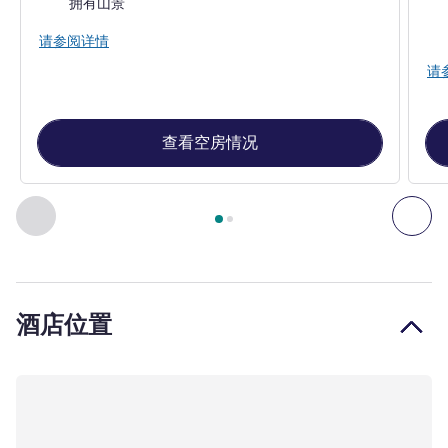
拥有山景
请参阅详情
请
查看空房情况
第
1
页，共
2
页
, 客房 1 : 三人房，配备 1 张大床和 1 张高架床
上一个 - 客房
下一
酒店位置