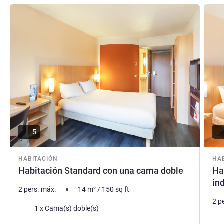
Más información
Más i
5
HABITACIÓN
HA
Habitación Standard con una cama doble
Ha
in
2 pers. máx.
14
m²
/
150
sq ft
2 p
Ropa de cama
1 x Cama(s) doble(s)
Rop