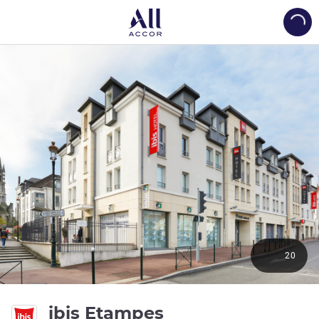
Load
20
3 estrellas
ibis Etampes