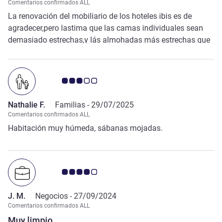
Comentarios confirmados ALL
La renovación del mobiliario de los hoteles ibis es de
agradecer,pero lastima que las camas individuales sean
demasiado estrechas,y lás almohadas más estrechas que
el colchón,son dos puntos a mejorar.
Nota de clientes de Avis 3.0/5
Nathalie F.
Familias -
29/07/2025
Comentarios confirmados ALL
Habitación muy húmeda, sábanas mojadas.
Nota de clientes de Avis 4.0/5
J. M.
Negocios -
27/09/2024
Comentarios confirmados ALL
Muy limpio.