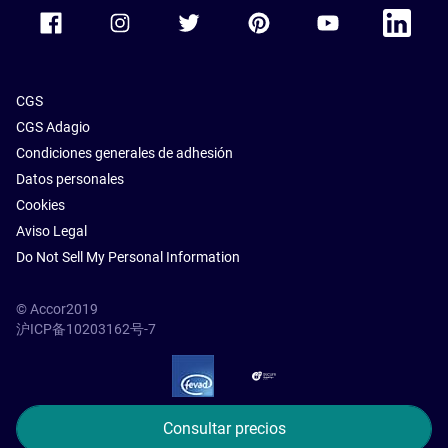
Accor Facebook
Accor Instagram
Accor Twitter
Accor Pinterest
Accor Youtube
Accor Li
CGS
CGS Adagio
Condiciones generales de adhesión
Datos personales
Cookies
Aviso Legal
Do Not Sell My Personal Information
© Accor2019
沪ICP备10203162号-7
SSL Secure – globalSign
Consultar precios