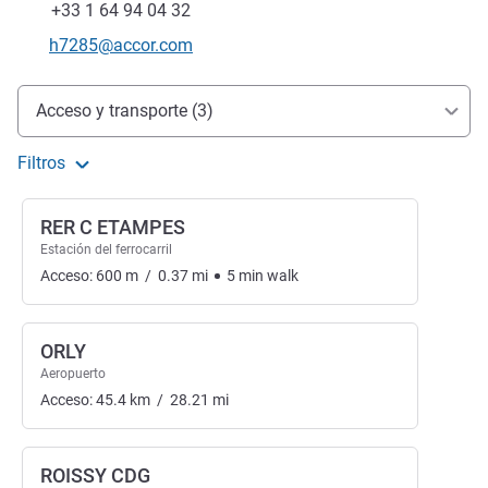
Fax
+33 1 64 94 04 32
Correo electrónico de contacto
h7285@accor.com
Acceso y transporte
Acceso y transporte (3)
Filtros
RER C ETAMPES
Estación del ferrocarril
Acceso:
600
m
/
0.37
mi
5
min
walk
ORLY
Aeropuerto
Acceso:
45.4
km
/
28.21
mi
ROISSY CDG