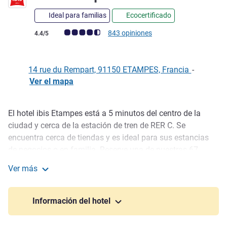
Ideal para familias
Ecocertificado
Nota de clientes de Avis (Clasificación de ALL)
843 opiniones
4.4/5
14 rue du Rempart, 91150 ETAMPES, Francia
-
Ver el mapa
El hotel ibis Etampes está a 5 minutos del centro de la
Descripción
ciudad y cerca de la estación de tren de RER C. Se
encuentra cerca de tiendas y es ideal para sus estancias
de negocios o en familia. Reserve una de nuestras 67
habitaciones insonorizadas con aire acondicionado.
Ver más
Relájese en el bar Rendez Vous. Hotel exclusivo para no
ibis Etampes
fumadores y con aparcamiento privado.
Información del hotel
Venga a visitarnos, nuestro hotel está situado en una zona
rodeada de regiones con miles de años de historia: