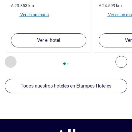
A
23.353
km
A
24.599
km
Ver en un mapa
Ver en un m
Ver el hotel
Ver
Página
1
de
2
, Nuestros establecimientos cercanos 1 :, Nuest
Anterior - Nuestros establecimientos cercanos
Sig
Todos nuestros hoteles en Etampes Hoteles