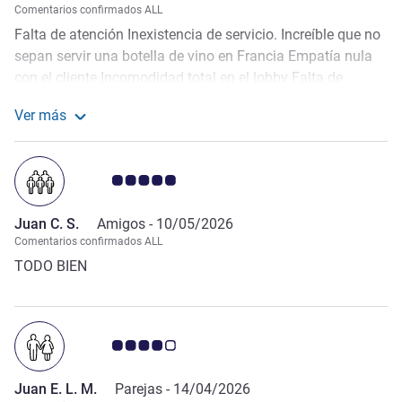
Comentarios confirmados ALL
Falta de atención Inexistencia de servicio. Increíble que no
sepan servir una botella de vino en Francia Empatía nula
con el cliente Incomodidad total en el lobby Falta de
salubridad en el buffet de desayuno (Alimentos sin cubrir
Ver más
con moscas encima) Solo una toalla por persona para
Más información sobre la valoración de Jose A. C. B.
todo el cuerpo incluida la cara Inexistencia de productos
publicados en el Lobby/bar/restaurante Etc.etc.etc
Nota de clientes de Avis 5.0/5
Obviamente para no volver a ningún hotel de la cadena
Juan C. S.
Amigos -
10/05/2026
Comentarios confirmados ALL
TODO BIEN
Nota de clientes de Avis 4.0/5
Juan E. L. M.
Parejas -
14/04/2026