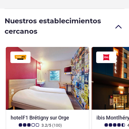
Nuestros establecimientos
cercanos
1 estrella
hotelF1 Brétigny sur Orge
ibis Montlhér
Nota de clientes de Avis (Clasificación de ALL)
opiniones
Nota de clientes d
3.2/5
(100
)
4