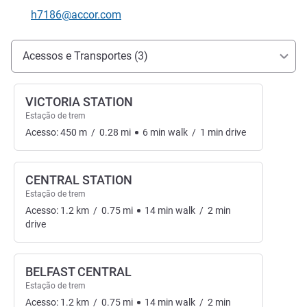
E-mail de contacto
h7186@accor.com
Acesso e transporte
Acessos e Transportes (3)
VICTORIA STATION
Estação de trem
Acesso:
450
m
/
0.28
mi
6
min
walk
/
1
min
drive
CENTRAL STATION
Estação de trem
Acesso:
1.2
km
/
0.75
mi
14
min
walk
/
2
min
drive
BELFAST CENTRAL
Estação de trem
Acesso:
1.2
km
/
0.75
mi
14
min
walk
/
2
min