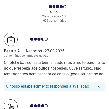
4.0/5
Classificação ALL
606 comentários
Nota clientes Avis 3.5/5
Beatriz A.
Negócios -
27-09-2025
Comentários confirmados de ALL
O hotel é básico. Está bem situado mas é muito barulhento
no que respeita aos outros hóspedes. Ouve se tudo.. Não
tem frigorífico nem secador de cabelo (pode ser pedido na
recepção). Em termos de limpeza não há o que apontar.
O nosso hot
O nosso estabelecimento respondeu à avaliação
Nota clientes Avis 4.0/5