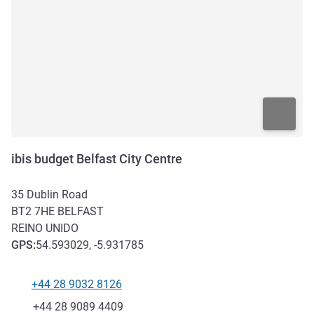
ibis budget Belfast City Centre
35 Dublin Road
BT2 7HE
BELFAST
REINO UNIDO
GPS
:
54.593029, -5.931785
+44 28 9032 8126
Telefone
Fax
+44 28 9089 4409