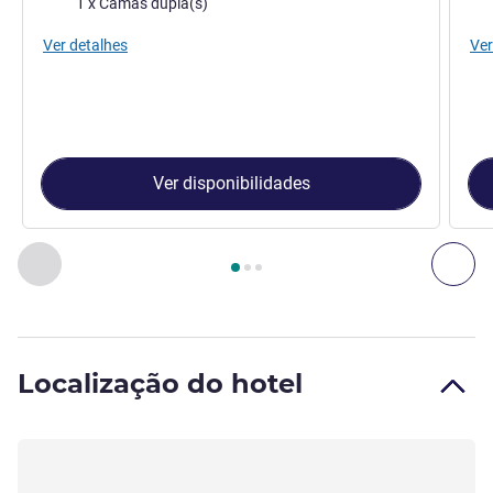
1 x Camas dupla(s)
Ver detalhes
Ver
Ver disponibilidades
Página
1
de
3
, Quarto 1 : Quarto com cama grande para 2 pess
Anterior - Quarto
Seg
Localização do hotel