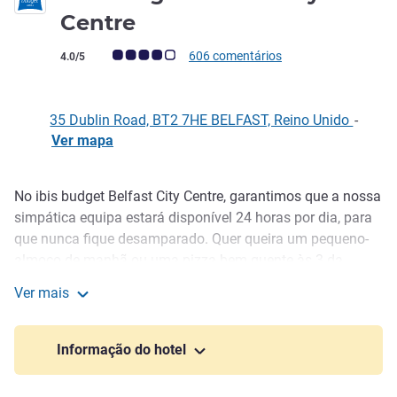
2 estrelas
Centre
Nota clientes Avis (Classificação ALL)
606 comentários
4.0/5
35 Dublin Road, BT2 7HE BELFAST, Reino Unido
-
Ver mapa
No ibis budget Belfast City Centre, garantimos que a nossa
Descrição
simpática equipa estará disponível 24 horas por dia, para
que nunca fique desamparado. Quer queira um pequeno-
almoço de manhã ou uma pizza bem quente às 3 da
manhã, só precisa de pedir. O nosso hotel aceita animais
Ver mais
de estimação - somos uma das poucas cadeias hoteleiras
ibis budget Belfast City Centre
que recebe com prazer tanto os animais como os donos,
por isso traga-os para a aventura!
Informação do hotel
The hotel is located only five minutes' walk from Belfast