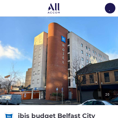
Load
20
ibis budget Belfast City