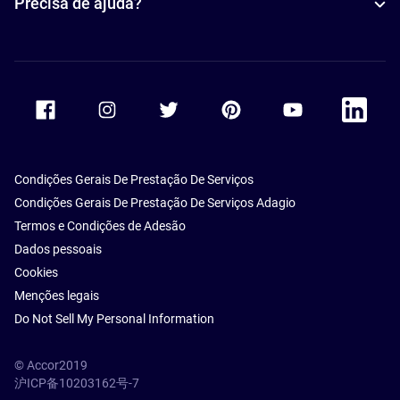
Precisa de ajuda?
Accor Facebook
Accor Instagram
Accor Twitter
Accor Pinterest
Accor Youtube
Accor Li
Condições Gerais De Prestação De Serviços
Condições Gerais De Prestação De Serviços Adagio
Termos e Condições de Adesão
Dados pessoais
Cookies
Menções legais
Do Not Sell My Personal Information
© Accor2019
沪ICP备10203162号-7