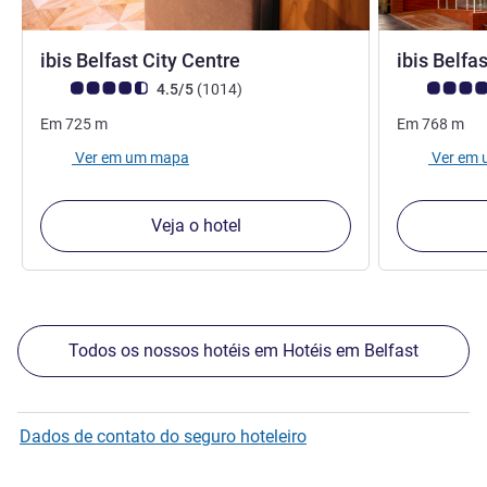
3 estrelas
ibis Belfast City Centre
ibis Belfa
Nota clientes Avis (Classificação ALL)
comentários
Nota clientes
4.5/5
(1014
)
Em
725
m
Em
768
m
Ver em um mapa
Ver em
Veja o hotel
Todos os nossos hotéis em Hotéis em Belfast
Dados de contato do seguro hoteleiro