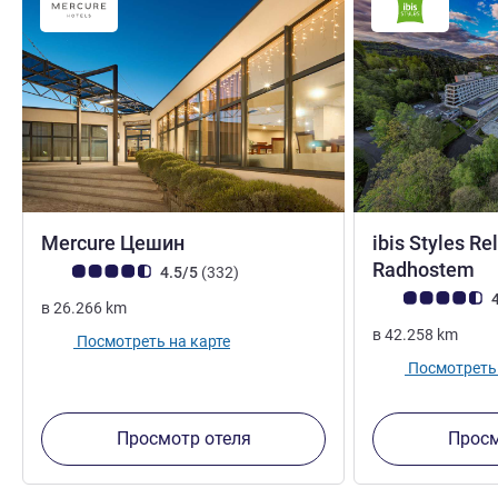
3 звезды
Mercure Цешин
ibis Styles R
4
Radhostem
Примечание: отзывы клиентов (Рейтинг ALL)
Отзывов
4.5/5
(332
)
Примечание: отз
4
в
26.266
km
в
42.258
km
Посмотреть на карте
Посмотреть 
Просмотр отеля
Просм