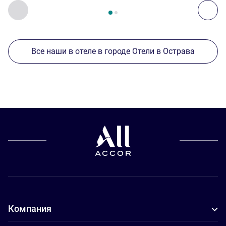
Страница
1
из
2
, Другие отели поблизости 1 :, Другие оте
Назад - Другие отели поблизости
Дал
Все наши в отеле в городе Отели в Острава
Компания