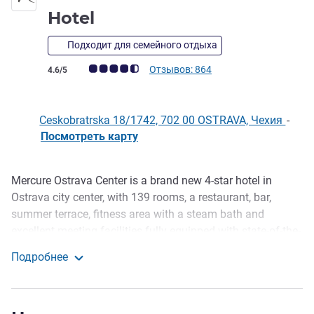
4 звезды
Hotel
Подходит для семейного отдыха
Примечание: отзывы клиентов (Рейтинг ALL)
Отзывов: 864
4.6/5
Ceskobratrska 18/1742, 702 00 OSTRAVA, Чехия
-
Посмотреть карту
Mercure Ostrava Center is a brand new 4-star hotel in
Описание
Ostrava city center, with 139 rooms, a restaurant, bar,
summer terrace, fitness area with a steam bath and
excellent meeting facilities fully equipped with state-of-the-
art technology. The hotel is 10 minutes from the central
Подробнее
station and within walking distance of the cultural and
Mercure Ostrava Center Hotel
commercial districts of the city as well as the famous
"Stodolni" street.