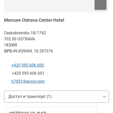
Mercure Ostrava Center Hotel
Ceskobratrska 18/1742
702 00
OSTRAVA
ЧЕХИЯ
GPS
:
49.839069, 18.287376
+420 595 606 600
Телефон
Факс
+420 595 606 601
Контактный адрес электронной почты
h7051@accor.com
Доступ и транспорт
Доступ и транспорт (1)