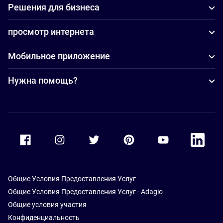
Решения для бизнеса
просмотр интернета
Мобильное приложение
Нужна помощь?
Accor Facebook
Accor Instagram
Accor Twitter
Accor Pinterest
Accor Youtube
Accor Li
Общие Условия Предоставления Услуг
Общие Условия Предоставления Услуг - Adagio
Общие условия участия
Конфиденциальность