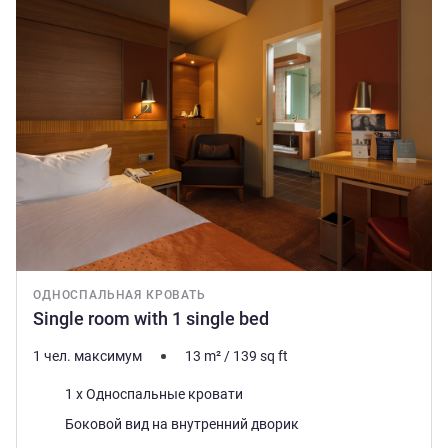
ОДНОСПАЛЬНАЯ КРОВАТЬ
Single room with 1 single bed
1 чел. максимум
13
m²
/
139
sq ft
Постель
1 x Односпальные кровати
Виды:
Боковой вид на внутренний дворик