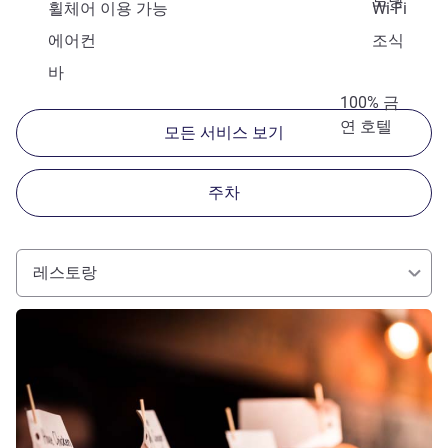
토랑
휠체어 이용 가능
Wi-Fi
에어컨
조식
바
100% 금
연 호텔
모든 서비스 보기
주차
레스토랑
세부 정보 보기