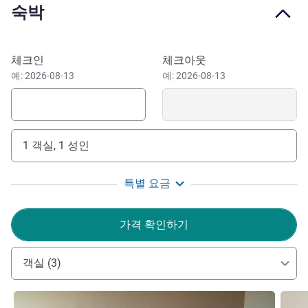
숙박
minutes' drive from the hotel. For an outdoor stroll, Parque
Ecuador is ideal, but if you want an adventure with trails
and waterfalls, you can visit the Nonguén National
이 호텔 예약하기
체크인
체크아웃
Reserve. Both less than 30 minutes by car from the hotel.
예: 2026-08-13
예: 2026-08-13
For business or walking, the ibis Concepción caters to your
needs. It is well located, near main tourist attractions and
offers a pleasant and comfortable stay. Book, and come
visit this city.
1 객실, 1 성인
특별 요금
가격 확인하기
객실 (3)
세부 정보 보기
세부 