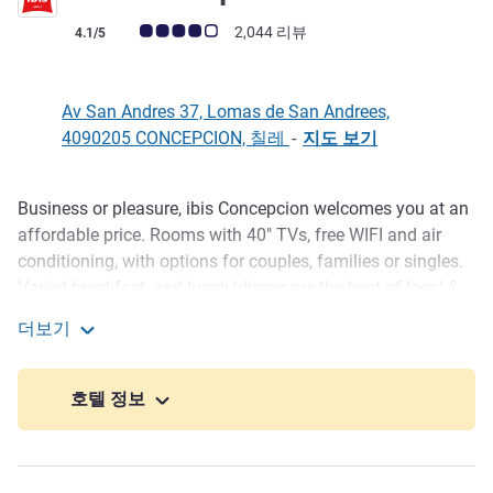
고객 평점 (ALL 평가)
2,044 리뷰
4.1/5
Av San Andres 37, Lomas de San Andrees,
4090205 CONCEPCION, 칠레
-
지도 보기
Business or pleasure, ibis Concepcion welcomes you at an
호텔설명
affordable price. Rooms with 40" TVs, free WIFI and air
conditioning, with options for couples, families or singles.
Varied breakfast, and lunch/dinner are the best of local &
international cuisine. The bar is open 24 hours a day
더보기
serving drinks and sandwiches. Plus, the hotel has a
ibis Concepcion
business center, kids space, laundry and is pet-friendly for
a fee.
호텔 정보
The ibis Concepción hotel is ideal for being close to
corporate event centers in the region. SurActivo
Concepción and Universidad de Concepción are under 14