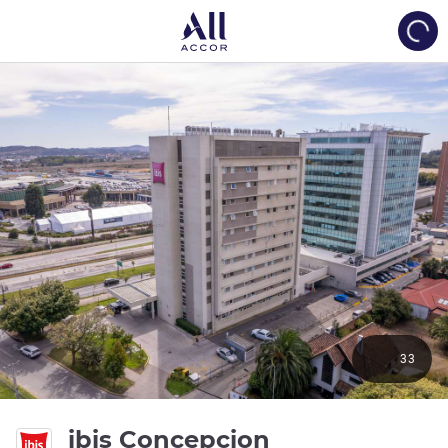
Load
33
3성
ibis Concepcion