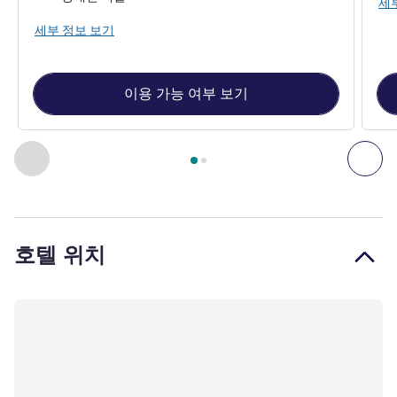
세
세부 정보 보기
이용 가능 여부 보기
2
/
1
페이지
, 객실 1 : Standard Room with 1 double bed , 객실 2 
이전 - 객실
다음
호텔 위치