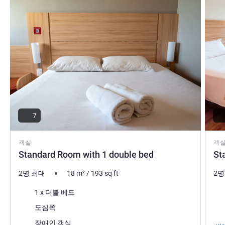
7
객실
객
Standard Room with 1 double bed
St
2명 최대
18
m²
/
193
sq ft
2명
침구
침
1 x 더블 베드
전망:
전망
도심쪽
장애인 객실