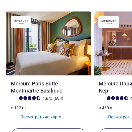
Mercure Paris Butte
Mercure Пар
4 звезды
4 звезды
Montmartre Basilique
Кер
Примечание: отзывы клиентов (Рейтинг ALL)
Отзывов
Примечание: отз
4.6/5
(693
)
4
в
112
m
в
460
m
Посмотреть на карте
Посмотреть 