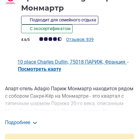
4 звезды
Монмартр
Подходит для семейного отдыха
С экосертификатом
Примечание: отзывы клиентов (Рейтинг ALL)
Отзывов: 839
4.6/5
10 place Charles Dullin, 75018 ПАРИЖ, Франция
-
Посмотреть карту
Апарт-отель Adagio Париж Монмартр находится рядом
Описание
с собором Сакре-Кёр на Монмартре - это квартал с
типичным шармом Парижа 20-го века, описанным
Мане, Тулуз-Лотрекой и Пикассо. В отеле 76
апартаментов, которые подходят для проживания
Подробнее
независимо от цели вашей поездки. Однако в
Aparthotel Adagio Париж Монмартр
апартаментах нет системы охлаждения воздуха, они