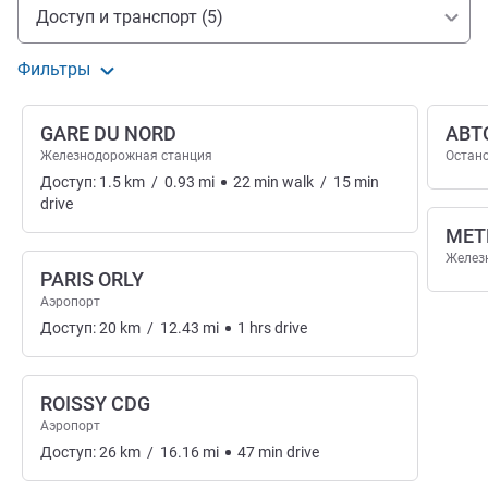
Доступ и транспорт
Доступ и транспорт (5)
Фильтры
GARE DU NORD
АВТО
Железнодорожная станция
Остано
Доступ:
1.5
km
/
0.93
mi
22
min
walk
/
15
min
drive
МЕТ
Желез
PARIS ORLY
Аэропорт
Доступ:
20
km
/
12.43
mi
1
hrs
drive
ROISSY CDG
Аэропорт
Доступ:
26
km
/
16.16
mi
47
min
drive