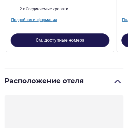
Постель
Пос
2 x Соединяемые кровати
Подробная информация
По
См. доступные номера
Расположение отеля