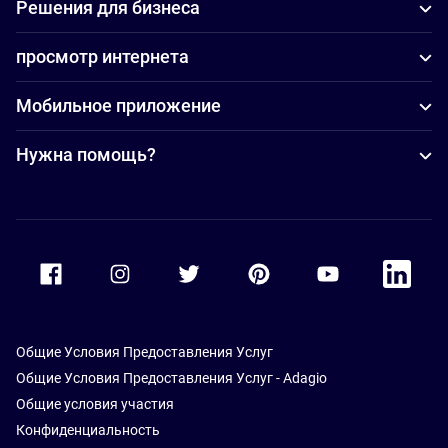
Решения для бизнеса
просмотр интернета
Мобильное приложение
Нужна помощь?
Accor Facebook
Accor Instagram
Accor Twitter
Accor Pinterest
Accor Youtube
Accor Li
Общие Условия Предоставления Услуг
Общие Условия Предоставления Услуг - Adagio
Общие условия участия
Конфиденциальность