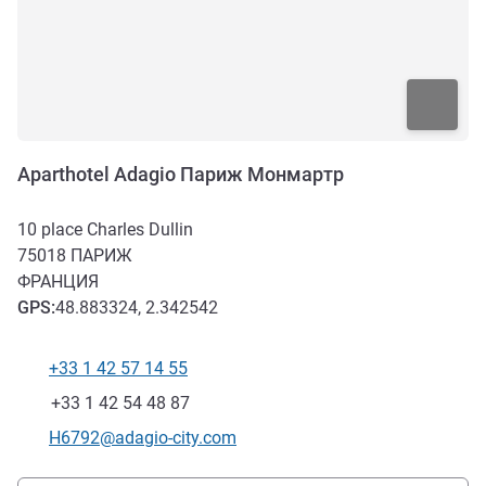
Aparthotel Adagio Париж Монмартр
10 place Charles Dullin
75018
ПАРИЖ
ФРАНЦИЯ
GPS
:
48.883324, 2.342542
+33 1 42 57 14 55
Телефон
Факс
+33 1 42 54 48 87
Контактный адрес электронной почты
H6792@adagio-city.com