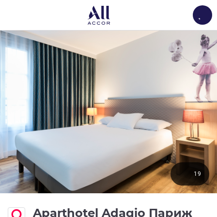
Load
19
Aparthotel Adagio Париж