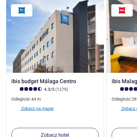
1 gwiazdka
ibis budget Málaga Centro
ibis Mala
Ocena klientów (Ocena ALL)
Liczba opinii
Ocena klient
4.3/5
(1279
)
Odległość
44
m
Odległość
28
Zobacz na mapie
Zobacz 
Zobacz hotel