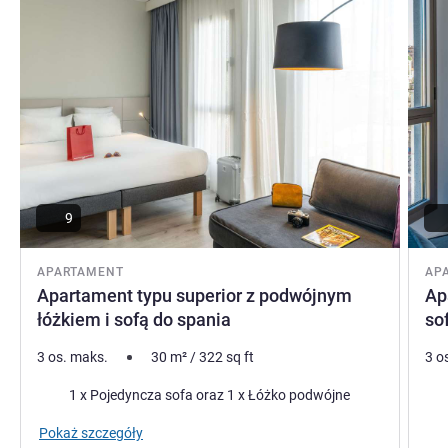
9
APARTAMENT
AP
Apartament typu superior z podwójnym
Ap
łóżkiem i sofą do spania
so
3 os. maks.
30
m²
/
322
sq ft
3 o
Pościel
Poś
1 x Pojedyncza sofa oraz 1 x Łóżko podwójne
Wid
Pokaż szczegóły