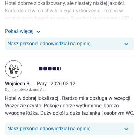
Podsumowując hotel z ogromnym potencjałem do
Hotel dobrze zlokalizowany, ale niestety niskiej jakości.
fantastycznego wypoczynku ale należy popracować nad
Karta do drzwi co chwile ulega uszkodzeniu - trzeba w
podejściem i zajmowaniem się gośćmi.
recepcji ją kodować na nowo. Standard apartamentu VIP -
nie ma nic wspólnego z 4*, ani VIP. Toaleta mikro, deska
Pokaż więcej
dobrze nieprzytwierdzona. Brak zasłonek w apartamencie.
Zobacz więcej informacji 
Poza tym poprawnie, serwis w pokoju dobry. Minibar
Nasz personel odpowiedział na opinię
uzupełniany, w cenie pokoju - to na plus. Śniadanie bardzo
ubogie i bardzo szkoda. W pozostałych hotelach dużo
bardziej urozmaicone i „hiszpańskie”. Inne hotele novotel,
Ocena klientów 4.5/5
w których byłem to zupełnie inny świat. Tutaj na pewno
pracownicy hotelu na duży plus, bo mili i kompetentni.
Wojciech B.
Pary -
2026-02-12
Lokalizacja też na plus.
Opinie potwierdzone ALL
Hotel w dobrej lokalizacji. Bardzo miła obsługa w recepcji.
Wszędzie czysto. Pokoje dobrze wytłumione, bardzo
wygodne łóżka. Duży pokój z dużą łazienką i osobnym WC,
Bardzo dobre śniadanie, zawsze nowe i świeże produkty.
Piękny widok z 4 piętra.
Nasz personel odpowiedział na opinię