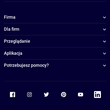
Firma
Dla firm
Przeglądanie
Aplikacja
Potrzebujesz pomocy?
Accor Facebook
Accor Instagram
Accor Twitter
Accor Pinterest
Accor Youtube
Accor Li