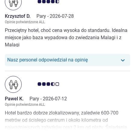
Ocena klientów 4.5/5
Krzysztof D.
Pary -
2026-07-28
Opinie potwierdzone ALL
Przeciętny hotel, choć cena wysoka do standardu. Idealna
miejsce jako baza wypadowa do zwiedzania Malagi i z
Malagi
Nasz personel odpowiedział na opinię
Ocena klientów 3.5/5
Pawel K.
Pary -
2026-07-12
Opinie potwierdzone ALL
Hotel bardzo dobrze zlokalizowany, zaledwie 600-700
metrów od ścisłego centrum i około kilometra od
najważniejszych zabytków oraz 2 km od plaży. Śniadania
poprawne choć od 4* hotelu można by było oczekiwać