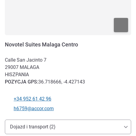
Novotel Suites Malaga Centro
Calle San Jacinto 7
29007
MALAGA
HISZPANIA
POZYCJA
GPS
:
36.718666, -4.427143
+34 952 61 42 96
Telefon
Kontaktowy adres e-mail
h6759@accor.com
Dojazd i transport
Dojazd i transport (2)