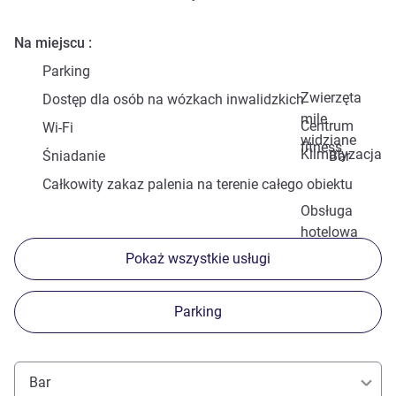
Na miejscu
Parking
Zwierzęta
Dostęp dla osób na wózkach inwalidzkich
mile
Centrum
Wi-Fi
widziane
fitness
Klimatyzacja
Śniadanie
Bar
Całkowity zakaz palenia na terenie całego obiektu
Obsługa
hotelowa
Pokaż wszystkie usługi
Parking
Bar