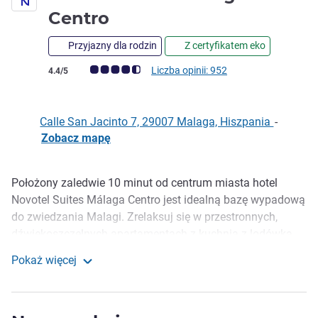
4 gwiazdki
Centro
Przyjazny dla rodzin
Z certyfikatem eko
Ocena klientów (Ocena ALL)
Liczba opinii: 952
4.4/5
Calle San Jacinto 7, 29007 Malaga, Hiszpania
-
Zobacz mapę
Położony zaledwie 10 minut od centrum miasta hotel
Opis
Novotel Suites Málaga Centro jest idealną bazę wypadową
do zwiedzania Malagi. Zrelaksuj się w przestronnych,
dźwiękoszczelnych apartamentach z kuchnią z lodówką,
mikrofalówką i czajnikiem. Skorzystaj z bufetu
Pokaż więcej
śniadaniowego, centrum fitness, gościny dla zwierzaków,
Novotel Suites Malaga Centro
przekąsek dostępnych 24/7 oraz płatnego parkingu
publicznego.