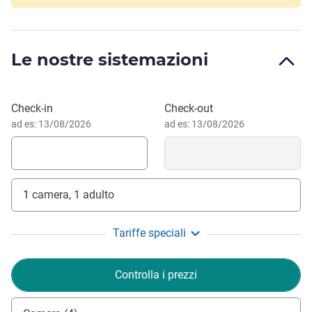
tram "Marcel Paul" per il centro di Nantes.
Atlantic Health, ospedale Laënnec, centro commerciale
Atlantis e ICO a 3 km. Stadio, Parc Expos La Beaujoire e
Le nostre sistemazioni
aeroporto a 10 km. Vi attende un piacevole soggiorno da
noi. Lo staff dell'ibis budget St Herblain, al completo!
Solène GUCHET, Gestione hotel
Prenota questo hotel
Check-in
Check-out
ad es: 13/08/2026
ad es: 13/08/2026
1 camera, 1 adulto
Tariffe speciali
Controlla i prezzi