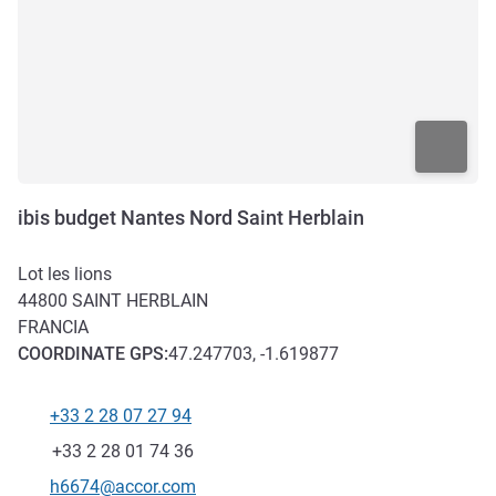
ibis budget Nantes Nord Saint Herblain
Lot les lions
44800
SAINT HERBLAIN
FRANCIA
COORDINATE
GPS
:
47.247703, -1.619877
+33 2 28 07 27 94
Telefono
Fax
+33 2 28 01 74 36
E-mail di contatto
h6674@accor.com