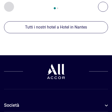
Pagina
1
di
2
, Nostre ulteriori strutture nelle vicinanze 1 :, Nost
Precedente - Nostre ulteriori strutture nelle vicinanze
Succ
Tutti i nostri hotel a Hotel in Nantes
Società