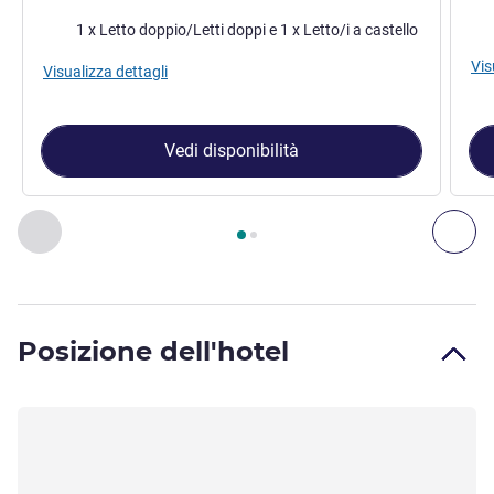
Biancheria da letto
1 x Letto doppio/Letti doppi e 1 x Letto/i a castello
Vis
Visualizza dettagli
Vedi disponibilità
Pagina
1
di
2
, Camera 1 : Tripla - camera con letto grande e l
Precedente - Camera
Suc
Posizione dell'hotel