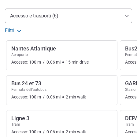
Accesso e trasporti
Accesso e trasporti (6)
Filtri
Nantes Atlantique
Bus2
Aeroporto
Fermat
Accesso:
100
m
/
0.06
mi
15
min
drive
Acces
Bus 24 et 73
GAR
Fermata dell'autobus
Stazion
Accesso:
100
m
/
0.06
mi
2
min
walk
Acces
Ligne 3
DEP
Tram
Tram
Accesso:
100
m
/
0.06
mi
2
min
walk
Acces