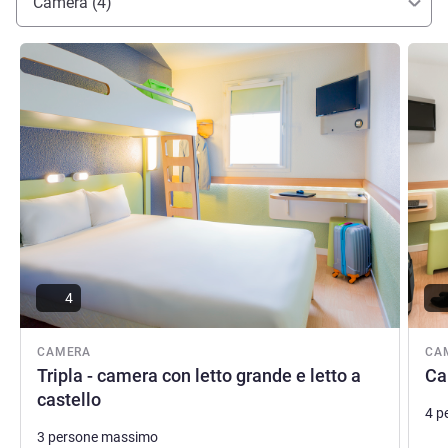
Camera (4)
Visualizza dettagli
Visual
4
CAMERA
CA
Tripla - camera con letto grande e letto a
Ca
castello
4 p
3 persone massimo
Bia