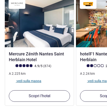
Mercure Zénith Nantes Saint
hotelF1 Nante
4 stelle
Herblain Hotel
Herblain
Giudizio clienti (Valutazione ALL)
recensioni
Giudizio clienti (
4.9/5
(874
)
2
A
2.225
km
A
2.24
km
vedi sulla mappa
vedi sulla m
Scopri l'hotel
Scop