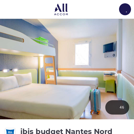
Load
46
ibis budget Nantes Nord