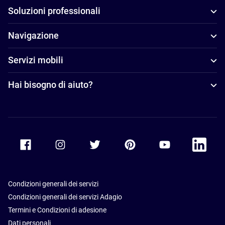
Soluzioni professionali
Navigazione
Servizi mobili
Hai bisogno di aiuto?
Accor Facebook
Accor Instagram
Accor Twitter
Accor Pinterest
Accor Youtube
Accor Li
Condizioni generali dei servizi
Condizioni generali dei servizi Adagio
Termini e Condizioni di adesione
Dati personali