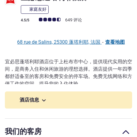
家庭友好
客户意见评级 (ALL 评级)
649 评论
4.5/5
68 rue de Salins, 25300 蓬塔利耶, 法国
-
查看地图
宜必思蓬塔利耶酒店位于上杜布市中心，提供现代实用的空
描述
间，是商务入住和休闲旅游的理想选择。酒店提供一年四季
都舒适备至的客房和免费安全的停车场。免费无线网络和方
便工作的空间，提升您的入住体验。
在风景优美的上杜布和本地区之间，参观孔泰奶酪工厂，感
酒店信息
受地道体验。"期待您光临宜必思蓬塔利耶酒店！"Kamilia
Ezzaydi - 酒店经理
餐厅周一至周六晚营业。酒店设有桑拿房（可现场预
我们的客房
订）、健身房和美食阁。