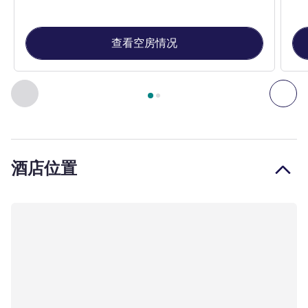
查看空房情况
第
1
页，共
2
页
, 客房 1 : 双床房 , 客房 2 : 标准房，配备 1 
上一个 - 客房
下一
酒店位置