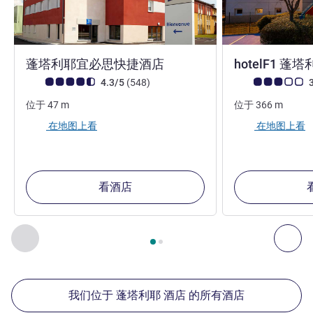
2 星
蓬塔利耶宜必思快捷酒店
hotelF1 蓬
客户意见评级 (ALL 评级)
评论
客户意见评级 (ALL
4.3/5
(548
)
3
位于
47
m
位于
366
m
在地图上看
在地图上看
看酒店
第
1
页，共
2
页
, 我们在附近的其他酒店 1 :, 我们在附近的其他酒
上一个 - 我们在附近的其他酒店
下
我们位于 蓬塔利耶 酒店 的所有酒店