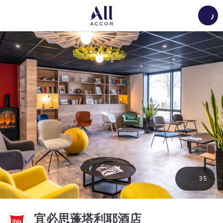
Load
35
3 星
宜必思蓬塔利耶酒店