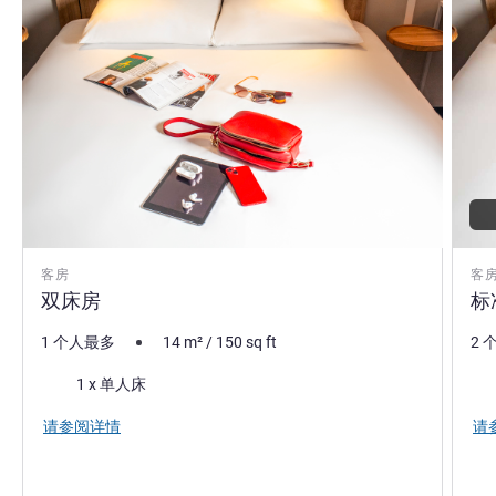
客房
客
双床房
标
1 个人最多
14
m²
/
150
sq ft
2 
床上用品
景色
1 x 单人床
请参阅详情
请