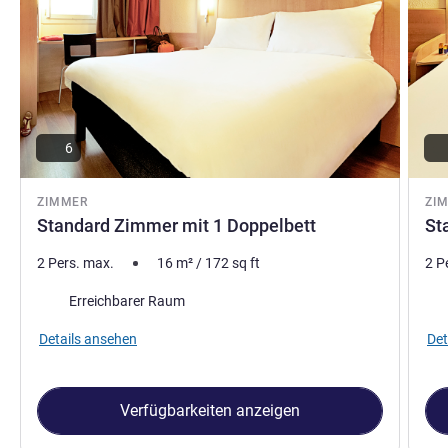
6
ZIMMER
ZI
Standard Zimmer mit 1 Doppelbett
St
2 Pers. max.
16
m²
/
172
sq ft
2 P
Aus
Erreichbarer Raum
Details ansehen
Det
Verfügbarkeiten anzeigen