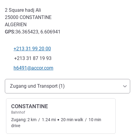
2 Square hadj Ali
25000
CONSTANTINE
ALGERIEN
GPS
:
36.365423, 6.606941
+213 31 99 20 00
Tel
Fax
+213 31 87 19 93
Kontakt-E-Mail
h6491@accor.com
Erreichbarkeit und Anbindung
Zugang und Transport (1)
CONSTANTINE
Bahnhof
Zugang:
2
km
/
1.24
mi
20
min
walk
/
10
min
drive