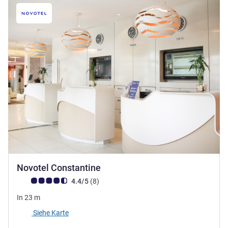
3 Sterne
Novotel Constantine
Note Kundenmeinungen (Bewertung ALL)
Bewertungen
4.4/5
(8
)
In
23
m
Siehe Karte