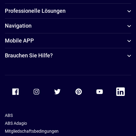
Professionelle Lösungen
Navigation
Mobile APP
Brauchen Sie Hilfe?
Accor Facebook
Accor Instagram
Accor Twitter
Accor Pinterest
Accor Youtube
Accor Li
ABS
ABS Adagio
Mitgliedschaftsbedingungen