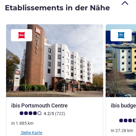
Etablissements in der Nähe
3 Sterne
ibis Portsmouth Centre
ibis budg
Note Kundenmeinungen (Bewertung ALL)
Bewertungen
4.2/5
(722
)
Note Kunden
In
1.885
km
In
27.28
km
Siehe Karte