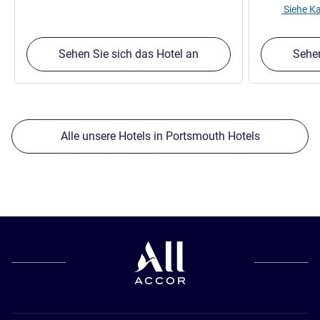
Siehe Ka
Sehen Sie sich das Hotel an
Sehen
Alle unsere Hotels in Portsmouth Hotels