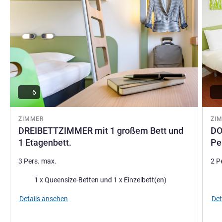
James Hulme, Hotel Direktion
6
ZIMMER
ZI
DREIBETTZIMMER mit 1 großem Bett und
DO
1 Etagenbett.
Pe
3 Pers. max.
2 P
Bettwäsche
Bet
1 x Queensize-Betten und 1 x Einzelbett(en)
Details ansehen
Det