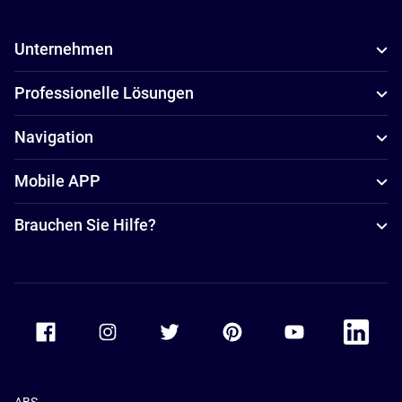
Unternehmen
Professionelle Lösungen
Navigation
Mobile APP
Brauchen Sie Hilfe?
Accor Facebook
Accor Instagram
Accor Twitter
Accor Pinterest
Accor Youtube
Accor Li