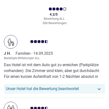
4.2/5
Bewertung ALL
506 Bewertungen
Note Kundenmeinungen 4.5/5
J H.
Familien -
14.09.2025
Bestätigte Mitteilungen ALL
Das Hotel ist mit dem Auto gut zu erreichen (Parkplätze
vorhanden). Die Zimmer sind klein, aber gut durchdacht.
Für einen kurzen Aufenthalt von 1-2 Nächten absolut in
Ordnung (Einkaufsmöglichkeiten fußläufig erreichbar). Die
Begrüßung durch Tina war sehr herzlich, man fühlte sich
Unser Hotel hat r
Unser Hotel hat die Bewertung beantwortet
sehr willkommen. Wasserkocher und Haartrockner auf
Anfrage erhältlich.
Note Kundenmeinungen 4.5/5