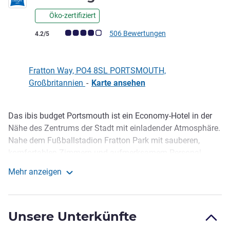
Öko-zertifiziert
Note Kundenmeinungen (Bewertung ALL)
506 Bewertungen
4.2/5
Fratton Way, PO4 8SL PORTSMOUTH,
Großbritannien
-
Karte ansehen
Das ibis budget Portsmouth ist ein Economy-Hotel in der
Beschreibung
Nähe des Zentrums der Stadt mit einladender Atmosphäre.
Nahe dem Fußballstadion Fratton Park mit sauberen,
komfortablen Zimmern und aufmerksamem Personal.
Unser Budget-Hotel bietet zuverlässigen Komfort mit
Mehr anzeigen
charakteristischer Bettwäsche, kostenlosem WiFi,
ibis budget Portsmouth
kontinentalem Frühstücksbüfett und 24/7-Snacks. Perfekt
für Familien und Urlauber, die die HMS Victory, sowie die
Unsere Unterkünfte
Sehenswürdigkeiten des Portsmouth Historic Dockyard
erkunden möchten.