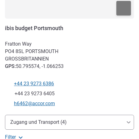
ibis budget Portsmouth
Fratton Way
PO4 8SL
PORTSMOUTH
GROSSBRITANNIEN
GPS
:
50.795574, -1.066253
+44 23 9273 6386
Tel
Fax
+44 23 9273 6405
Kontakt-E-Mail
h6462@accor.com
Erreichbarkeit und Anbindung
Zugang und Transport (4)
Filter