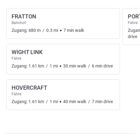
FRATTON
POR
Bahnhof
Fähre
Zugang:
480
m
/
0.3
mi
7
min
walk
Zugan
drive
WIGHT LINK
Fähre
Zugang:
1.61
km
/
1
mi
30
min
walk
/
6
min
drive
HOVERCRAFT
Fähre
Zugang:
1.61
km
/
1
mi
40
min
walk
/
7
min
drive