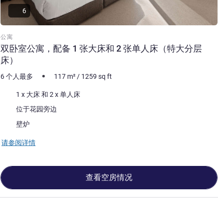
6
公寓
双卧室公寓，配备 1 张大床和 2 张单人床（特大分层
床）
6 个人最多
117
m²
/
1259
sq ft
床上用品
1 x 大床 和 2 x 单人床
景色:
位于花园旁边
大部分的住宿:
壁炉
请参阅详情
查看空房情况