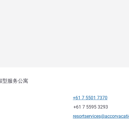
假型服务公寓
+61 7 5501 7370
电话
传真
+61 7 5595 3293
联系电子邮件
resortservices@accorvacat