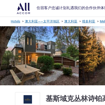
住宿
客户忠诚计划
礼遇
我们的合作伙伴
体
Hotels
澳大利亚——太平洋地区
澳大利亚
维多利亚
Mel
基斯域克丛林诗铂