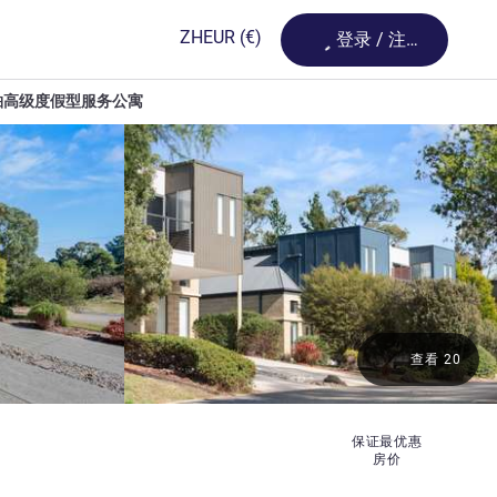
Loading...
ZH
EUR
(€)
登录 / 注册
铂高级度假型服务公寓
查看 20
保证最优惠
房价