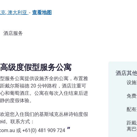
基斯域克, 澳大利亚
-
查看地图
酒店服务
高级度假型服务公寓
酒店其
型服务公寓提供设施齐全的公寓，布置雅
设施
戴尔斯福德 20 分钟路程，酒店注重可
心和葡萄酒庄。公寓在每次入住结束后进
免费
静的度假体验。
配有
欢迎您入住我们的基斯域克丛林诗铂度假
Reid。联系方式：
距戴
离巴
.com.au 或 +61(0) 481 909 724