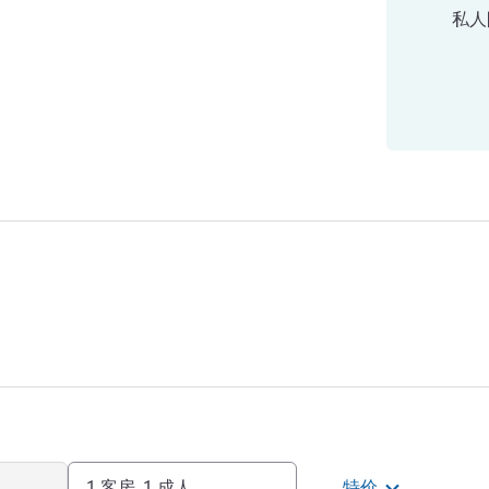
私人
1 客房, 1 成人
特价