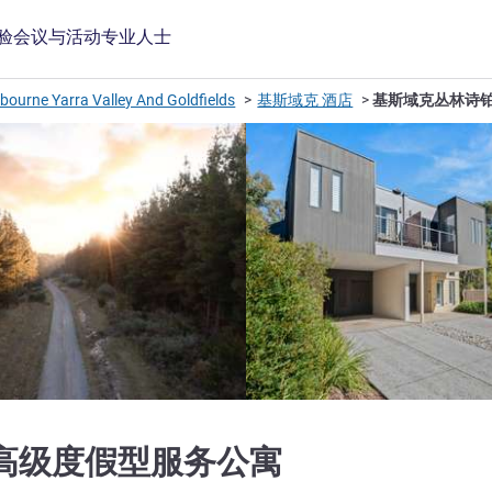
验
会议与活动
专业人士
bourne Yarra Valley And Goldfields
基斯域克 酒店
基斯域克丛林诗
4 星
高级度假型服务公寓