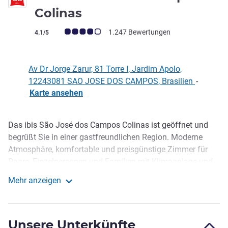
3 Sterne
Colinas
Note Kundenmeinungen (Bewertung ALL)
1.247 Bewertungen
4.1/5
Av Dr Jorge Zarur, 81 Torre I, Jardim Apolo,
12243081 SAO JOSE DOS CAMPOS, Brasilien
-
Karte ansehen
Das ibis São José dos Campos Colinas ist geöffnet und
Beschreibung
begrüßt Sie in einer gastfreundlichen Region. Moderne
Atmosphäre, komfortable und preisgünstige Zimmer für
Paare, Einzelpersonen und Familien mit Klimaanlage und
kostenlosem WIFI. Abwechslungsreiches Frühstück,
Mehr anzeigen
Mittag- und Abendessen mit internationaler Küche. Alles
ibis Sao Jose dos Campos Colinas
optional. An der Bar gibt es Getränke und Videospiele.
Parkplätze verfügbar, Hunde willkommen (gegen Gebühr).
Unsere Unterkünfte