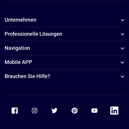
Unternehmen
Professionelle Lösungen
Navigation
Mobile APP
Brauchen Sie Hilfe?
Accor Facebook
Accor Instagram
Accor Twitter
Accor Pinterest
Accor Youtube
Accor Li