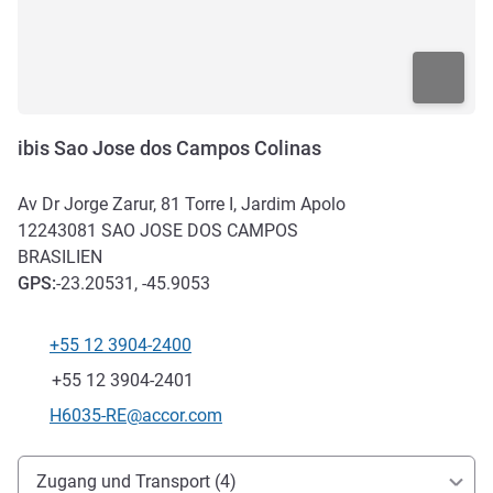
ibis Sao Jose dos Campos Colinas
Av Dr Jorge Zarur, 81 Torre I, Jardim Apolo
12243081
SAO JOSE DOS CAMPOS
BRASILIEN
GPS
:
-23.20531, -45.9053
+55 12 3904-2400
Tel
Fax
+55 12 3904-2401
Kontakt-E-Mail
H6035-RE@accor.com
Erreichbarkeit und Anbindung
Zugang und Transport (4)