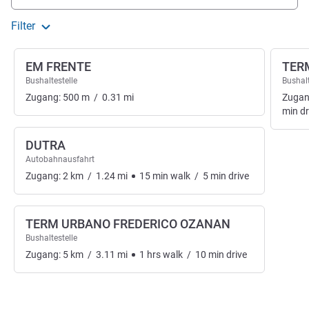
Filter
EM FRENTE
TER
Bushaltestelle
Bushalt
Zugang:
500
m
/
0.31
mi
Zugan
min
dr
DUTRA
Autobahnausfahrt
Zugang:
2
km
/
1.24
mi
15
min
walk
/
5
min
drive
TERM URBANO FREDERICO OZANAN
Bushaltestelle
Zugang:
5
km
/
3.11
mi
1
hrs
walk
/
10
min
drive