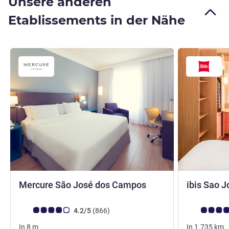
Unsere anderen
Etablissements in der Nähe
4 Sterne
Mercure São José dos Campos
ibis Sao 
Note Kundenmeinungen (Bewertung ALL)
Bewertungen
Note Kunden
4.2/5
(866
)
In
8
m
In
1.735
km