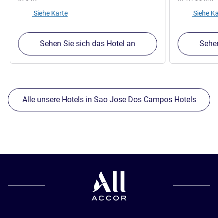
Siehe Karte
Siehe Ka
Sehen Sie sich das Hotel an
Sehen
Alle unsere Hotels in Sao Jose Dos Campos Hotels