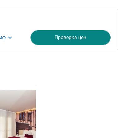
риф
Проверка цен
ия
Подробная информация