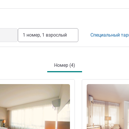
орическим наследием города. До
1 номер, 1 взрослый
Специальный та
Номер (4)
информация
Подробная информац