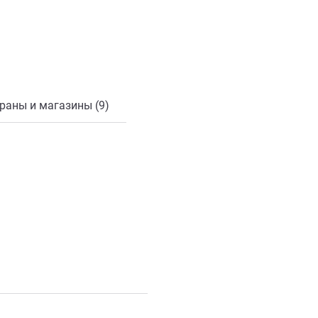
онной почты
раны и магазины (9)