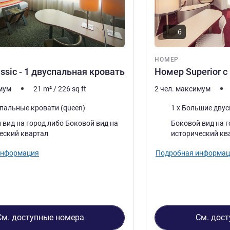
6
НОМЕР
ssic - 1 двуспальная кровать
Номер Superior с
имум
21
m²
/
226
sq ft
2 чел. максимум
Постель
спальные кровати (queen)
1 x Большие дву
Виды:
на город либо Боковой вид на
Боковой вид на город либо
еский квартал
исторический кв
информация
Подробная информац
См. доступные номера
См. дос