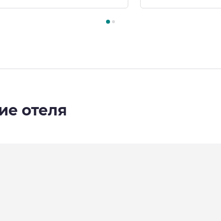
2
, Номер 1 : Номер Classic - 1 двуспальная кровать , Номер 
ие отеля