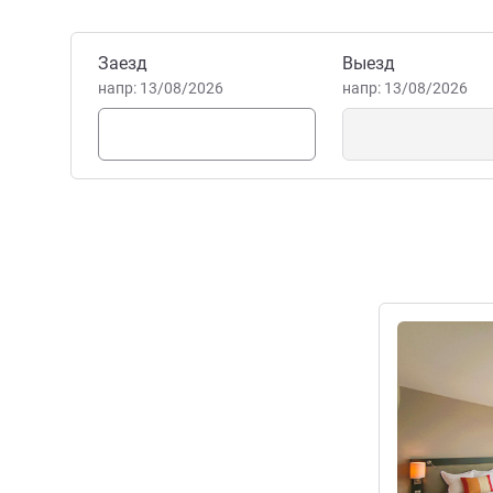
богатым культурным и ист
встречи! Виолейн Босредон
Управление отелем
Забронировать этот отель
Заезд
Выезд
напр: 13/08/2026
напр: 13/08/2026
Подробная 