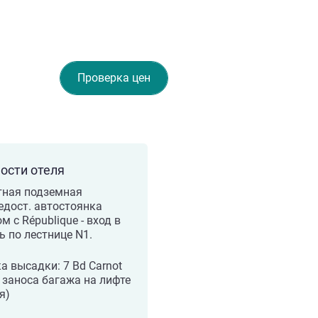
Проверка цен
ости отеля
тная подземная
дост. автостоянка
м с République - вход в
ь по лестнице N1.
а высадки: 7 Bd Carnot
 заноса багажа на лифте
я)