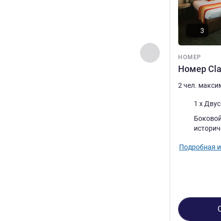
3
Назад - Номер
НОМЕР
Номер Cla
2 чел. макс
Постель
1 x Дву
Виды:
Боковой вид 
историч
Подробная 