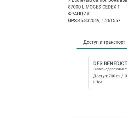
7 Boulevard Carnot, Зона вы
87000
LIMOGES CEDEX 1
ФРАНЦИЯ
GPS
:
45.832049, 1.261567
Доступ и транспорт
Доступ и транспорт 
DES BENEDIC
Железнодорожная с
Доступ:
700
m
/
0
drive