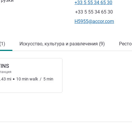
грузки
+33 5 55 34 65 30
Телефон
Факс
+33 5 55 34 65 30
Контактный адрес электр
H5955@accor.com
(1)
Искусство, культура и развлечения (9)
Ресто
TINS
танция
.43
mi
10
min
walk
/
5
min