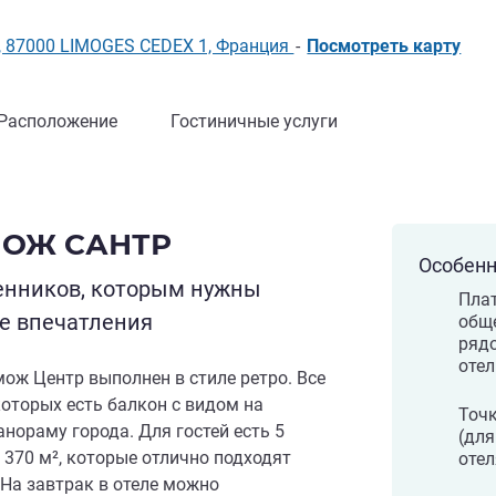
ки, 87000 LIMOGES CEDEX 1, Франция
-
Посмотреть карту
Расположение
Гостиничные услуги
МОЖ САНТР
Особенн
енников, которым нужны
Пла
е впечатления
обще
рядо
отел
мож Центр выполнен в стиле ретро. Все
которых есть балкон с видом на
Точк
нораму города. Для гостей есть 5
(для
 370 м², которые отлично подходят
отел
 На завтрак в отеле можно