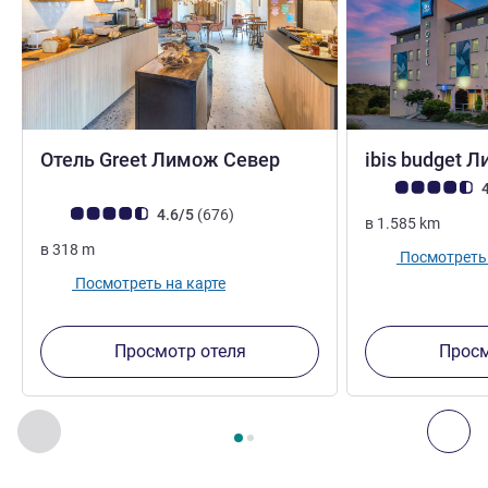
3 звезды
Отель Greet Лимож Север
ibis budget 
Примечание: отз
4
Примечание: отзывы клиентов (Рейтинг ALL)
Отзывов
4.6/5
(676
)
в
1.585
km
в
318
m
Посмотреть 
Посмотреть на карте
Просмотр отеля
Просм
Страница
1
из
2
, Другие отели поблизости 1 :, Другие оте
Назад - Другие отели поблизости
Дал