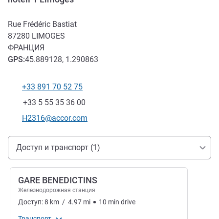
Rue Frédéric Bastiat
87280
LIMOGES
ФРАНЦИЯ
GPS
:
45.889128, 1.290863
+33 891 70 52 75
Телефон
Факс
+33 5 55 35 36 00
Контактный адрес электронной почты
H2316@accor.com
Доступ и транспорт
Доступ и транспорт (1)
GARE BENEDICTINS
Железнодорожная станция
Доступ:
8
km
/
4.97
mi
10
min
drive
Транспорт