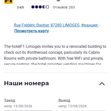
Примечание: отзывы клиентов (Рейтинг ALL)
Отзывов: 263
3.4/5
Rue Frédéric Bastiat, 87280 LIMOGES, Франция
-
Посмотреть карту
The hotelF1 Limoges invites you to a renovated building to
Описание
check out its #ontheroad concept, paricularly its Cabrio
Rooms with private bathroom. With free WiFi and private,
secure parking, the hotel provides vending machines for
snacks, hot and cold drinks and basic necssities; and an
automatic kiosk for check-ins outside opening hours. You
Наши номера
can also enjoy our breakfast for 4.90 EUR and outdoor
terrace.
Забронировать этот отель
Заезд
Выезд
напр: 13/08/2026
напр: 13/08/2026