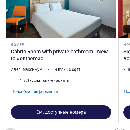
3
НОМЕР
НО
Cabrio Room with private bathroom - New
Si
to #ontheroad
#o
2 чел. максимум
9
m²
/
96
sq ft
2 ч
Постель
Пос
1 x Двуспальные кровати
Подробная информация
По
См. доступные номера