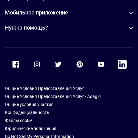
Мобильное приложение
Нужна помощь?
Accor Facebook
Accor Instagram
Accor Twitter
Accor Pinterest
Accor Youtube
Accor Li
Общие Условия Предоставления Услуг
Общие Условия Предоставления Услуг - Adagio
Общие условия участия
Конфиденциальность
Файлы cookie
Юридические положения
Do Not Sell My Personal Information