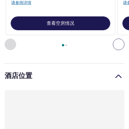
请参阅详情
请
查看空房情况
第
1
页，共
2
页
, 客房 1 : 标准房，配备一张双人床 , 客房 2 
上一个 - 客房
下一
酒店位置