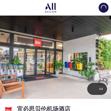
Load
44
3 星
宜必思贝伦机场酒店