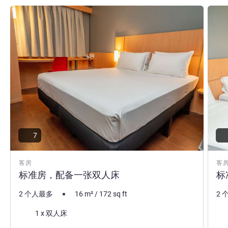
请参阅详情
请参
7
客房
客
标准房，配备一张双人床
标
2 个人最多
16
m²
/
172
sq ft
2 
床上用品
床
1 x 双人床