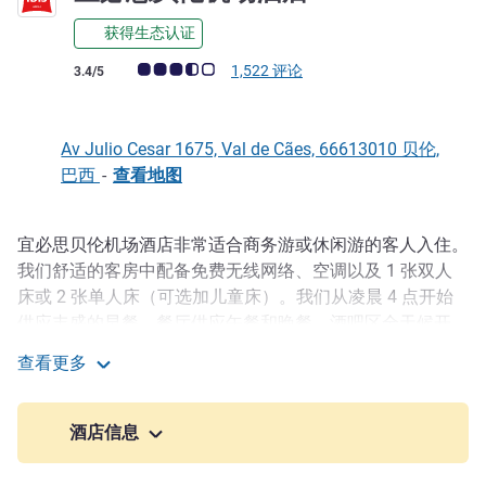
获得生态认证
客户意见评级 (ALL 评级)
1,522 评论
3.4/5
Av Julio Cesar 1675, Val de Cães, 66613010 贝伦,
巴西
-
查看地图
宜必思贝伦机场酒店非常适合商务游或休闲游的客人入住。
描述
我们舒适的客房中配备免费无线网络、空调以及 1 张双人
床或 2 张单人床（可选加儿童床）。我们从凌晨 4 点开始
供应丰盛的早餐。餐厅供应午餐和晚餐，酒吧区全天候开
放。我们还提供洗衣服务和免费停车场。酒店允许携带宠物
查看更多
入住（收费）。
宜必思贝伦机场酒店
从贝伦酒店乘车 8 分钟可到达本地区的前沿活动中心之一 -
酒店信息
文化社会活动中心。您还可以参观 Ver-O-Peso 露天市场，
购买工艺品和香草。 文化旅游活动不可错过。拿撒勒圣母