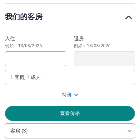
大教堂和 Mangal das Garças 动植物园距离酒店均只有 17
分钟路程。文化活动和美食丰富的 Docks Station 距离酒店
我们的客房
只有 13 分钟路程。
无论是商务住宿还是休闲游住宿，宜必思贝伦机场酒店都能
预订此酒店
满足您的商务需求，而且环境舒适、交通便利、价格实惠。
入住
退房
立即预订宜必思贝伦机场酒店。
例如：13/08/2026
例如：13/08/2026
欢迎光临宜必思贝伦机场酒店，您在这里可以随时游览我
们城市的优美风光。Ver-o-Peso 市场是一个必看的地方，这
是巴西最古老的市场之一。
1 客房, 1 成人
Amanda Jarces 酒店管理
特价
查看价格
客房 (3)