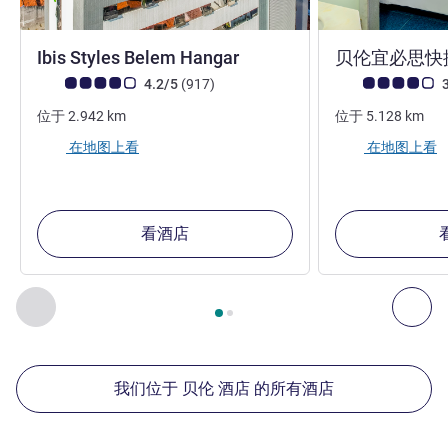
3 星
Ibis Styles Belem Hangar
贝伦宜必思快
客户意见评级 (ALL 评级)
评论
客户意见评级 (ALL
4.2/5
(917
)
3
位于
2.942
km
位于
5.128
km
在地图上看
在地图上看
看酒店
第
1
页，共
2
页
, 我们在附近的其他酒店 1 :, 我们在附近的其他酒
上一个 - 我们在附近的其他酒店
下
我们位于 贝伦 酒店 的所有酒店