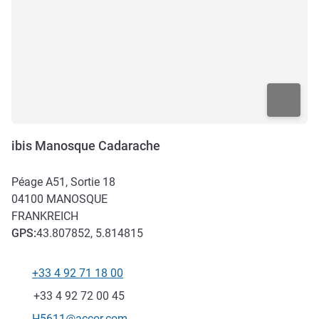
ibis Manosque Cadarache
Péage A51, Sortie 18
04100
MANOSQUE
FRANKREICH
GPS
:
43.807852, 5.814815
+33 4 92 71 18 00
Tel
Fax
+33 4 92 72 00 45
Kontakt-E-Mail
H5611@accor.com