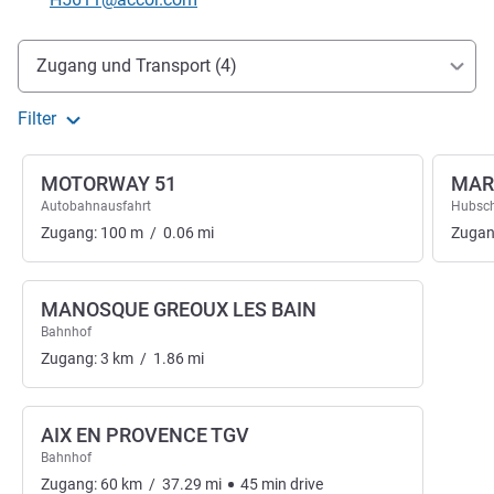
Erreichbarkeit und Anbindung
Zugang und Transport (4)
Filter
MOTORWAY 51
MAR
Autobahnausfahrt
Hubsch
Zugang:
100
m
/
0.06
mi
Zugan
MANOSQUE GREOUX LES BAIN
Bahnhof
Zugang:
3
km
/
1.86
mi
AIX EN PROVENCE TGV
Bahnhof
Zugang:
60
km
/
37.29
mi
45
min
drive