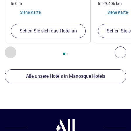
In
0
m
In
29.406
km
Siehe Karte
Siehe Karte
Sehen Sie sich das Hotel an
Sehen Sie s
Seite
1
von
2
, Unsere anderen Etablissements in der Nähe 1 :,
Zurück - Unsere anderen Etablissements in der Nähe
Wei
Alle unsere Hotels in Manosque Hotels