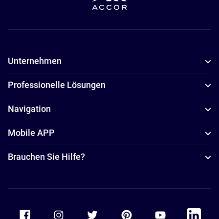
Unternehmen
Professionelle Lösungen
Navigation
Mobile APP
Brauchen Sie Hilfe?
Accor Facebook
Accor Instagram
Accor Twitter
Accor Pinterest
Accor Youtube
Accor Li