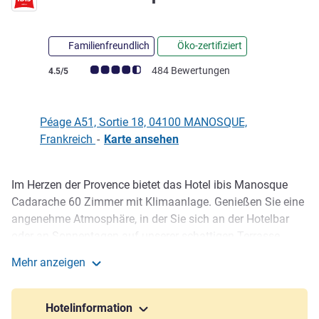
Familienfreundlich
Öko-zertifiziert
Note Kundenmeinungen (Bewertung ALL)
484 Bewertungen
4.5/5
Péage A51, Sortie 18, 04100 MANOSQUE,
Frankreich
-
Karte ansehen
Im Herzen der Provence bietet das Hotel ibis Manosque
Beschreibung
Cadarache 60 Zimmer mit Klimaanlage. Genießen Sie eine
angenehme Atmosphäre, in der Sie sich an der Hotelbar
oder an Sonnentagen auf unserer schattigen Terrasse
entspannen können. Für einen zusätzlichen Moment der
Mehr anzeigen
Entspannung können Sie sich in unserem saisonal
ibis Manosque Cadarache
geöffneten Außenpool erfrischen und nur wenige Kilometer
von den Lavendelfeldern von Valensole entfernt die
Hotelinformation