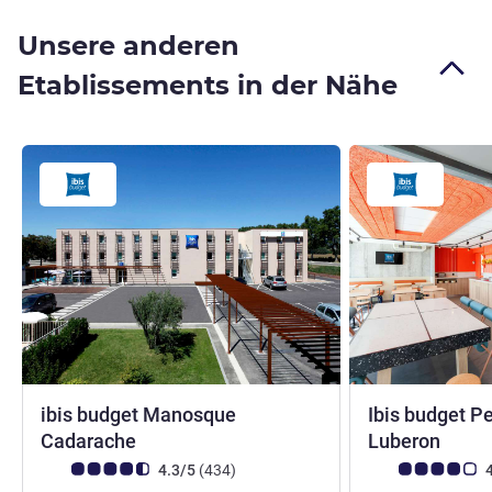
Unsere anderen
Etablissements in der Nähe
ibis budget Manosque
Ibis budget Pe
2 Sterne
2 Ste
Cadarache
Luberon
Note Kundenmeinungen (Bewertung ALL)
Bewertungen
Note Kundenmein
4.3/5
(434
)
4