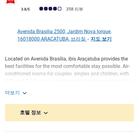
고객 평점 (ALL 평가)
358 리뷰
3.8/5
Avenida Brasilia 2500, Jardim Nova Iorque,
16018000 ARACATUBA, 브라질
-
지도 보기
Located on Avenida Brasília, ibis Araçatuba provides the
호텔설명
best facilities for the most comfortable stay possible. Air-
conditioned rooms for couples, singles and children, with
WiFi and TV. Enjoy a varied breakfast, with an optional à la
carte menu at lunch and dinner featuring the best grilled
더보기
dishes. Free hotel parking available, with pets more than
ibis Aracatuba
welcome for an additional fee.
호텔 정보
Get to know the city while staying at ibis Araçatuba. Visit
the Gastronomic Center full of bars and restaurants, just a
6-min drive away, or stroll through Rui Barbosa Square, just
10 mins away. Get to know the city while staying at ibis