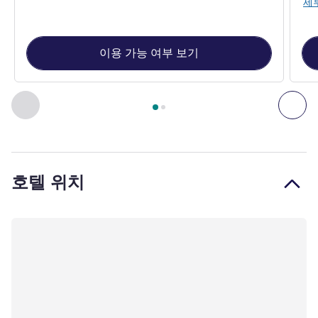
세
이용 가능 여부 보기
2
/
1
페이지
, 객실 1 : Room with one double bed , 객실 2 : Room
이전 - 객실
다음
호텔 위치