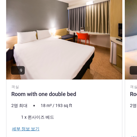
9
객실
객
Room with one double bed
Ro
2명 최대
18
m²
/
193
sq ft
2명
침구
침
1 x 퀸사이즈 베드
전망
세부 정보 보기