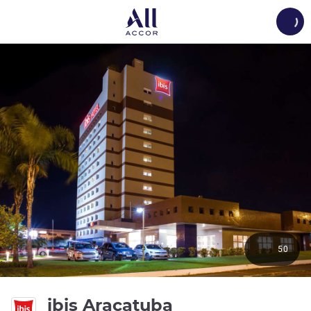
Load
50
3성
ibis Aracatuba