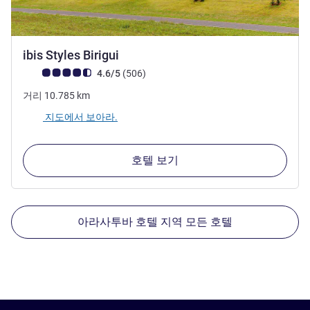
3성
ibis Styles Birigui
고객 평점 (ALL 평가)
리뷰
4.6/5
(506
)
거리
10.785
km
지도에서 보아라.
호텔 보기
아라사투바 호텔 지역 모든 호텔