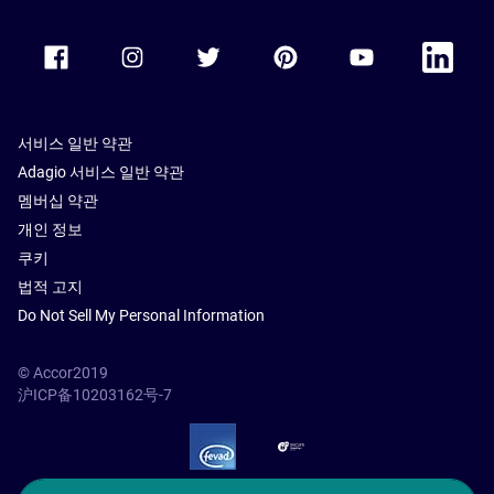
Accor Facebook
Accor Instagram
Accor Twitter
Accor Pinterest
Accor Youtube
Accor Li
서비스 일반 약관
Adagio 서비스 일반 약관
멤버십 약관
개인 정보
쿠키
법적 고지
Do Not Sell My Personal Information
© Accor2019
沪ICP备10203162号-7
SSL Secure – globalSign