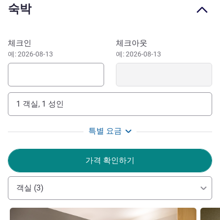
숙박
Araçatuba. Visit the Gastronomic Center full of bars and
restaurants, just a 6-min drive away, or stroll through Rui
Barbosa Square, just 10 mins away.
이 호텔 예약하기
체크인
체크아웃
Ibis Araçatuba for a comfortable and conveniently located
예: 2026-08-13
예: 2026-08-13
stay in this inviting and ideal city, at a very affordable
price.
Welcome to Ibis Araçatuba in a privileged location close
1 객실, 1 성인
to the highway and the top bars and restaurants. Known as
the "Capital of the Fat Ox", Araçatuba stands out for
특별 요금
traditional "cupim casqueirado".
Tiago Querido 호텔 관리
가격 확인하기
객실 (3)
세부 정보 보기
세부 