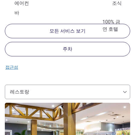
에어컨
조식
바
100% 금
연 호텔
모든 서비스 보기
주차
접근성
레스토랑
세부 정보 보기