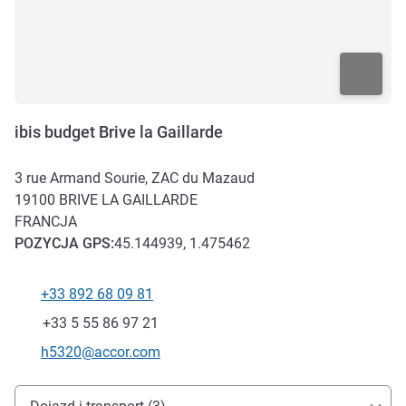
ibis budget Brive la Gaillarde
3 rue Armand Sourie, ZAC du Mazaud
19100
BRIVE LA GAILLARDE
FRANCJA
POZYCJA
GPS
:
45.144939, 1.475462
+33 892 68 09 81
Telefon
Faks
+33 5 55 86 97 21
Kontaktowy adres e-mail
h5320@accor.com
Dojazd i transport