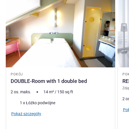
POKÓJ
PO
DOUBLE-Room with 1 double bed
RE
Zdj
2 os. maks.
14
m²
/
150
sq ft
2 o
Pościel
1 x Łóżko podwójne
Pok
Pokaż szczegóły