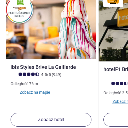
3 gwiazdki
ibis Styles Brive La Gaillarde
hotelF1 Br
Ocena klientów (Ocena ALL)
Liczba opinii
4.5/5
(949
)
Ocena klient
Odległość
76
m
Zobacz na mapie
Odległość
2.
Zobacz 
Zobacz hotel