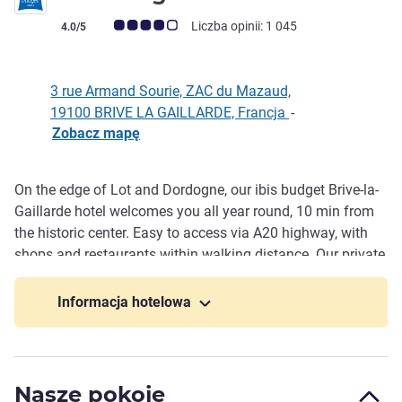
Ocena klientów (Ocena ALL)
Liczba opinii: 1 045
4.0/5
3 rue Armand Sourie, ZAC du Mazaud,
19100 BRIVE LA GAILLARDE, Francja
-
Zobacz mapę
On the edge of Lot and Dordogne, our ibis budget Brive-la-
Opis
Gaillarde hotel welcomes you all year round, 10 min from
the historic center. Easy to access via A20 highway, with
shops and restaurants within walking distance. Our private
car park is shared with the Courtepaille restaurant. By car
from Toulouse or Paris via A20 highway, take exit 51, then
Informacja hotelowa
head towards Périgueux. We are 875 yards from the exit.
Nasze pokoje