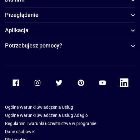
Przeglądanie
Aplikacja
Potrzebujesz pomocy?
Accor Facebook
Accor Instagram
Accor Twitter
Accor Pinterest
Accor Youtube
Accor Li
Ogólne Warunki Świadczenia Usług
Ogólne Warunki Świadczenia Usług Adagio
Regulamin i warunki uczestnictwa w programie
Dane osobowe
Pliki cookie