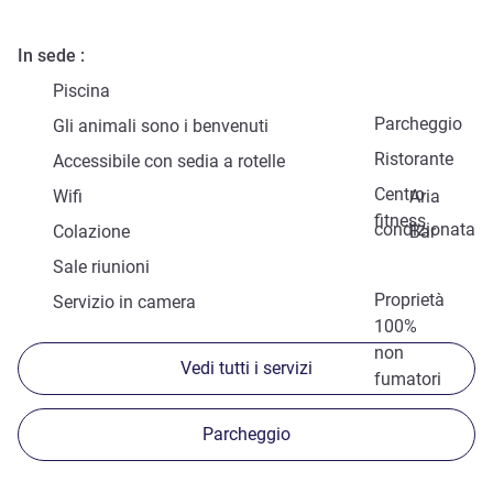
In sede
Piscina
Parcheggio
Gli animali sono i benvenuti
Ristorante
Accessibile con sedia a rotelle
Centro
Wifi
Aria
fitness
condizionata
Colazione
Bar
Sale riunioni
Proprietà
Servizio in camera
100%
non
Vedi tutti i servizi
fumatori
Parcheggio