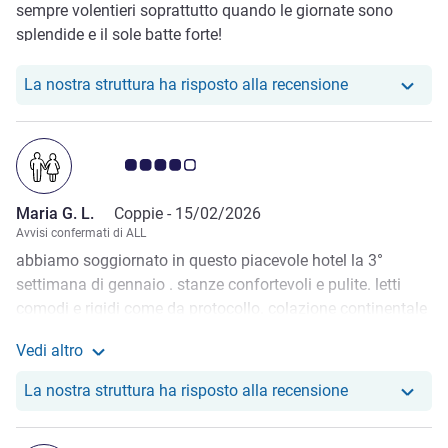
sempre volentieri soprattutto quando le giornate sono
splendide e il sole batte forte!
Il nostro hotel
La nostra struttura ha risposto alla recensione
Giudizio clienti 4.0/5
Maria G. L.
Coppie -
15/02/2026
Avvisi confermati di ALL
abbiamo soggiornato in questo piacevole hotel la 3°
settimana di gennaio . stanze confortevoli e pulite. letti
comodi e rigidi come da protocollo. colazione continentale
a bouffet abbondante e decorosa. ma la cosa che piu ci ha
Vedi altro
emozionato la stanza con finestra sull'oceano. di notte ci
Maggiori informazioni sulla recensione da Maria G. L.
addormentavamp con la finestra socchiusa per farci
Il nostro hote
La nostra struttura ha risposto alla recensione
sussurrare dolci suggestioni...dal mare. lo staff disponibile
a custodirci le valigie anche dopo l'orario del check out.