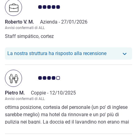
Giudizio clienti 5.0/5
Roberto V. M.
Azienda -
27/01/2026
Avvisi confermati di ALL
Staff simpático, cortez
Il nostro hote
La nostra struttura ha risposto alla recensione
Giudizio clienti 4.0/5
Pietro M.
Coppie -
12/10/2025
Avvisi confermati di ALL
ottima posizione, cortesia del personale (un po' di inglese
sarebbe meglio) ma hotel da rinnovare e un po' più di
pulizia nei bagni. La doccia ed il lavandino non erano mai
ben puliti, con molte incrostazioni nere (silicone pieno di
muffa?)