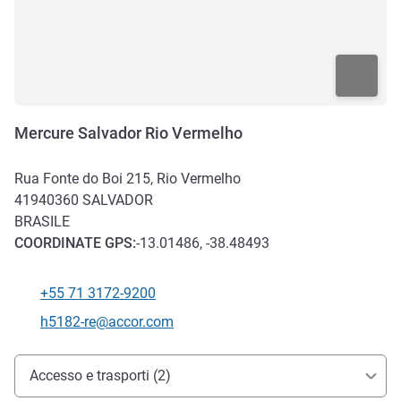
Mercure Salvador Rio Vermelho
Rua Fonte do Boi 215, Rio Vermelho
41940360
SALVADOR
BRASILE
COORDINATE
GPS
:
-13.01486, -38.48493
+55 71 3172-9200
Telefono
E-mail di contatto
h5182-re@accor.com
Accesso e trasporti
Accesso e trasporti (2)