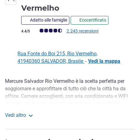
4 stelle
Vermelho
Adatto alle famiglie
Ecocertificato
Giudizio clienti (Valutazione ALL)
2.243 recensioni
4.4/5
Rua Fonte do Boi 215, Rio Vermelho,
41940360 SALVADOR, Brasile
-
Vedi la mappa
Mercure Salvador Rio Vermelho è la scelta perfetta per
Descrizione
soggiornare e approfittare di tutto ciò che la città ha da
offrire. Camere accoglienti, con aria condizionata e WIFI
gratuito, anche con opzioni per persone con mobilità
ridotta. Al ristorante, perché non provare Trilha do Dendê e
Vedi altro
assaporare due deliziosi piatti della cucina locale?
Mercure Salvador Rio Vermelho
Approfittate di sala eventi e business center e rilassatevi
nella piscina a sfioro con vista sul mare di Rio Vermelho,