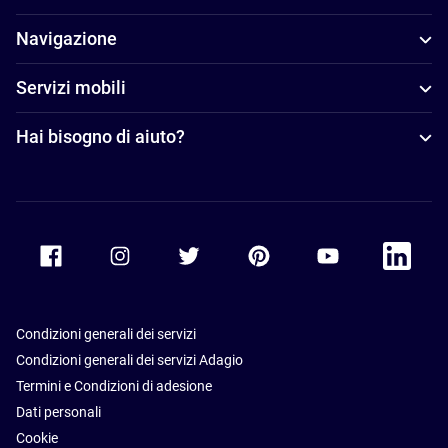
Navigazione
Servizi mobili
Hai bisogno di aiuto?
Accor Facebook
Accor Instagram
Accor Twitter
Accor Pinterest
Accor Youtube
Accor Li
Condizioni generali dei servizi
Condizioni generali dei servizi Adagio
Termini e Condizioni di adesione
Dati personali
Cookie