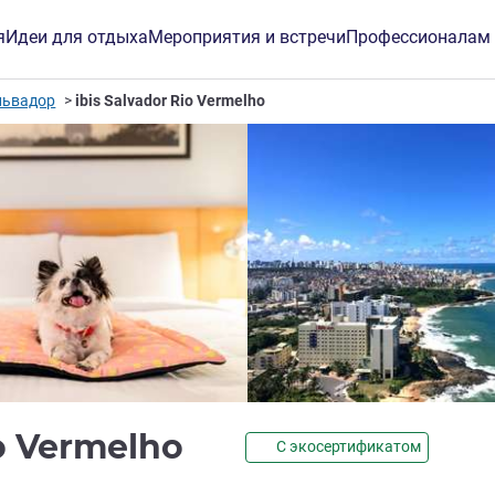
я
Идеи для отдыха
Мероприятия и встречи
Профессионалам
львадор
ibis Salvador Rio Vermelho
3 звезды
io Vermelho
С экосертификатом
инг ALL)