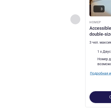
3
Назад - Номер
НОМЕР
Accessible
double-siz
3 чел. макс
Постель
1 x Дву
Номер д
возмож
Подробная 
Страница
1
из