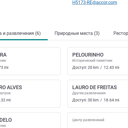
Контактный адрес электр
H5173-RE@accor.com
а и развлечения (6)
Природные места (3)
Рестор
RRA
PELOURINHO
тник
Исторический памятник
73
mi
Доступ:
20
km
/
12.43
mi
RO ALVES
LAURO DE FREITAS
еатров
Другие развлечения
.32
mi
Доступ:
30
km
/
18.64
mi
DELO
Центр развлечений
тник