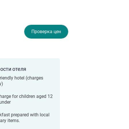
Проверка цен
ости отеля
friendly hotel (charges
y)
harge for children aged 12
under
kfast prepared with local
nary items.