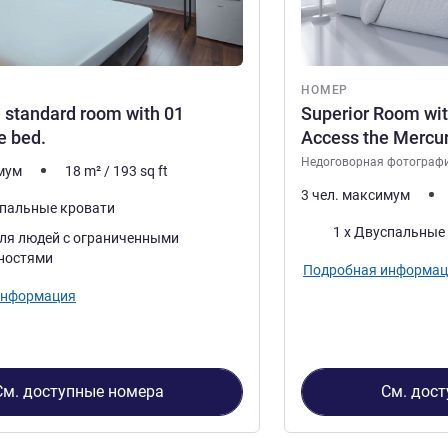
НОМЕР
 standard room with 01
Superior Room wit
e bed.
Access the Mercu
Недоговорная фотограф
имум
18
m²
/
193
sq ft
3 чел. максимум
спальные кровати
Постель
1 x Двуспальные
ля людей с ограниченными
ностями
Подробная информац
информация
См. доступные номера
См. дос
2
, Номер 1 : Accessible standard room with 01 double-size bed.