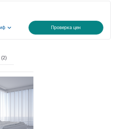
риф
Проверка цен
(2)
ия
Подробная информация