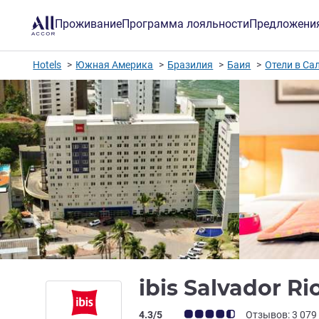
Проживание
Программа лояльности
Предложени
Hotels
Южная Америка
Бразилия
Баия
Отели в Са
ibis Salvador R
Примечание: отзывы клиентов (Рейт
4.3/5
Отзывов: 3 079