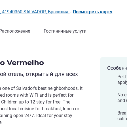
lho, 41940360 SALVADOR, Бразилия
-
Посмотреть карту
Расположение
Гостиничные услуги
Rio Vermelho
Особенн
й отель, открытый для всех
Pet-
appl
n one of Salvador's best neighborhoods. It
No c
ed rooms with WiFi and is perfect for
and 
 Children up to 12 stay for free. The
est local cuisine for breakfast, lunch or
Brea
aining open 24/7. Ideal for your stay
culi
e.