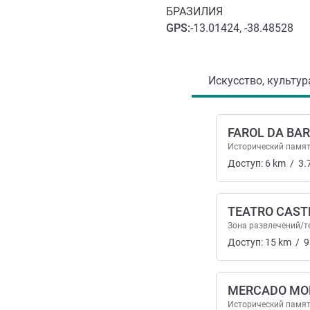
БРАЗИЛИЯ
GPS
:
-13.01424, -38.48528
Доступ и транспорт
Искусство, культур
FAROL DA BA
Исторический памя
Доступ:
6
km
/
3.
TEATRO CAST
Зона развлечений/т
Доступ:
15
km
/
9
MERCADO MO
Исторический памя