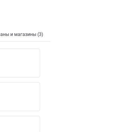
онной почты
аны и магазины (3)