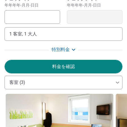
年年年年-月月-日日
年年年年-月月-日日
1 客室, 1 大人
特別料金
料金を確認
客室 (3)
詳細を表示
詳細