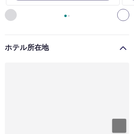
2
ページ中
1
ページ
, 客室 1 : Double Room with a large bed fo
前に戻る - 客室
次へ
ホテル所在地