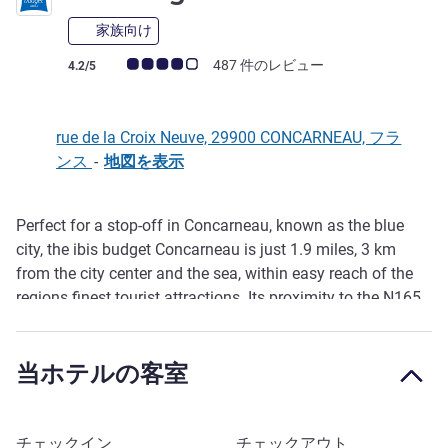
家族向け
お客さまの声 (確認済みレビュー アコーホテルズ)
487 件のレビュー
4.2/5
rue de la Croix Neuve, 29900 CONCARNEAU, フラ
ンス
-
地図を表示
Perfect for a stop-off in Concarneau, known as the blue
説明
city, the ibis budget Concarneau is just 1.9 miles, 3 km
from the city center and the sea, within easy reach of the
regions finest tourist attractions. Its proximity to the N165
highway 1.2 miles, 2 km allows easy access to Quimper,
Quimperle, Lorient, Brest, Roscoff, Carhaix and Vannes. An
当ホテルの客室
economy hotel that can cater for groups, weddings,
sporting seminars, etc. Great-value rooms for 1, 2 or 3
people with free WIFI and a private car park.
このホテルを予約
チェックイン
チェックアウト