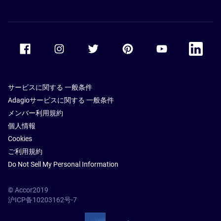
Accor Facebook
Accor Instagram
Accor Twitter
Accor Pinterest
Accor Youtube
Accor Li
サービスに関する 一般条件
Adagioサービスに関する 一般条件
メンバー利用規約
個人情報
Cookies
ご利用規約
Do Not Sell My Personal Information
© Accor2019
沪ICP备10203162号-7
SSL Secure – globalSign