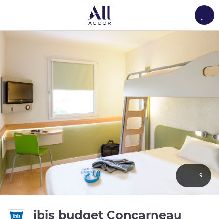
Load
9
2 つ星
ibis budget Concarneau