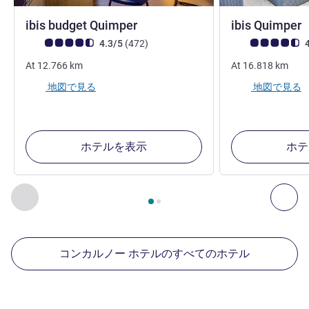
2 つ星
ibis budget Quimper
ibis Quimper
お客さまの声 (確認済みレビュー アコーホテルズ)
件のレビュー
お客さまの声 (確
4.3/5
(472
)
4
At
12.766
km
At
16.818
km
地図で見る
地図で見る
ホテルを表示
ホテ
2
ページ中
1
ページ
, 周辺の他の施設 1 :, 周辺の他の施設 2 :,
前に戻る - 周辺の他の施設
次へ
コンカルノー ホテルのすべてのホテル