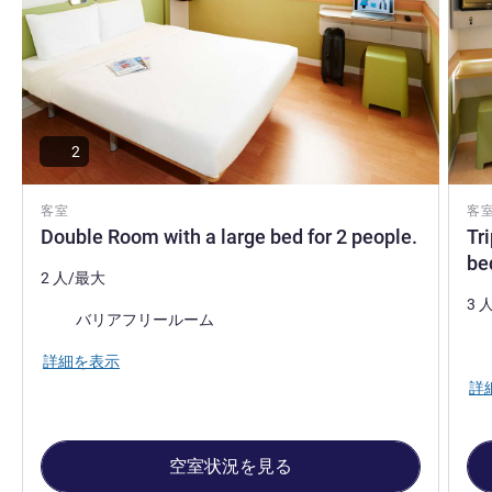
2
客室
客
Double Room with a large bed for 2 people.
Tr
be
2 人/最大
3 
バリアフリールーム
寝
詳細を表示
詳
空室状況を見る