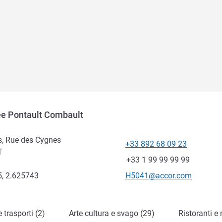
lée Pontault Combault
ts, Rue des Cygnes
+33 892 68 09 23
Telefono
T
Fax
+33 1 99 99 99 99
E-mail di contatto
, 2.625743
H5041@accor.com
 trasporti (2)
Arte cultura e svago (29)
Ristoranti e 