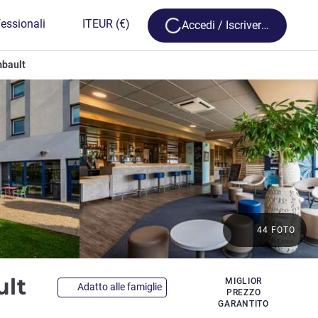
Loading...
essionali
IT
EUR
(€)
Accedi / Iscriversi
mbault
44 FOTO
2 stelle
ult
MIGLIOR
Adatto alle famiglie
PREZZO
GARANTITO