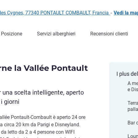
ue des Cygnes, 77340 PONTAULT COMBAULT, Francia
-
Vedi la m
Posizione
Servizi alberghieri
Recensioni clienti
ne la Vallée Pontault
I plus del
A me
e Di
una scelta intelligente, aperto
 i giorni
Terr
pall
Vallée Pontault-Combault è aperto 24 ore
Bar 
a a circa 20 km da Parigi e Disneyland.
 da letto da 2 a 4 persone con WIFI
Loun