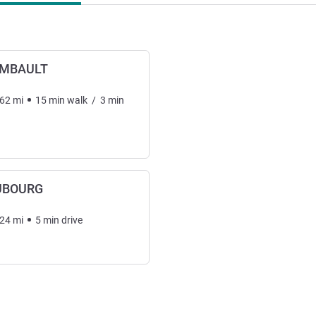
OMBAULT
.62
mi
15
min
walk
/
3
min
UBOURG
.24
mi
5
min
drive