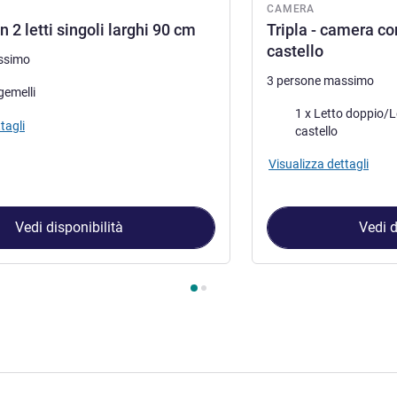
CAMERA
2 letti singoli larghi 90 cm
Tripla - camera con
castello
ssimo
3 persone massimo
letto
 gemelli
Biancheria da letto
1 x Letto doppio/Letti dopp
tagli
castello
Visualizza dettagli
Vedi disponibilità
Vedi d
amera 1 : Camera con 2 letti singoli larghi 90 cm , Camera 2 : Tri