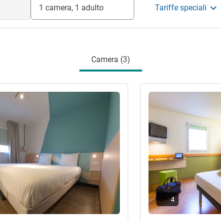
1 camera, 1 adulto
Tariffe speciali
estione hotel
Camera (3)
tagli
Visualizza dettagli
4
ra