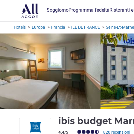
Soggiorno
Programma fedeltà
Ristoranti e
Hotels
Europa
Francia
ILE DE FRANCE
Seine-Et-Marn
ibis budget Mar
Giudizio clienti (Valutazione ALL)
4.4/5
820 recensioni