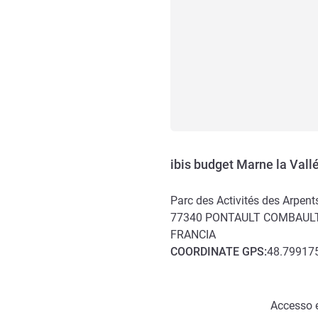
ibis budget Marne la Val
Parc des Activités des Arpen
77340
PONTAULT COMBAUL
FRANCIA
COORDINATE
GPS
:
48.799175
Accesso e trasporti
Accesso e