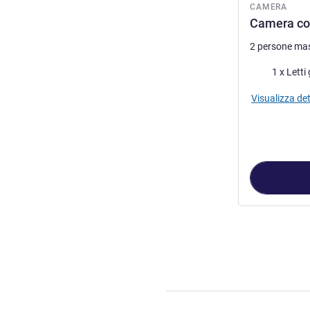
CAMERA
Camera con 
2 persone ma
Biancheria da 
1 x Letti
Visualizza det
Pagina
1
di
2
, C