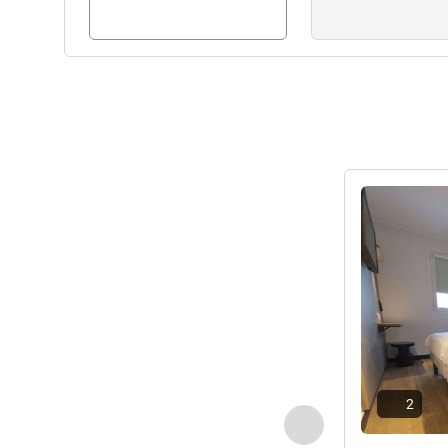
CHRISTOPHE BEEUWSAERT, G
Visualizza det
2
Precedente - Came