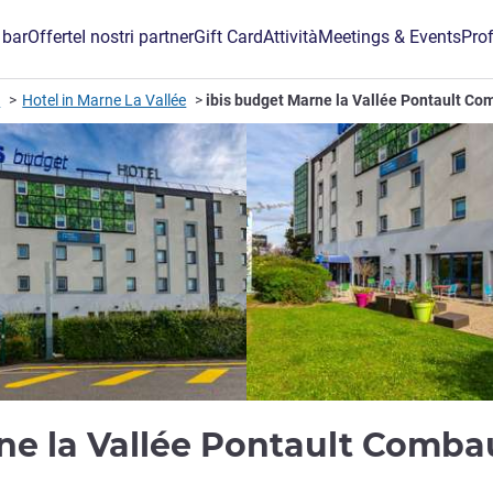
 bar
Offerte
I nostri partner
Gift Card
Attività
Meetings & Events
Prof
e
Hotel in Marne La Vallée
ibis budget Marne la Vallée Pontault Co
ne la Vallée Pontault Comba