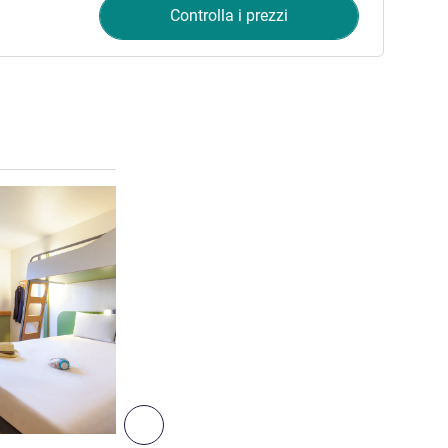
Controlla i prezzi
Visualizza dettagli
3
Successivo - Camera