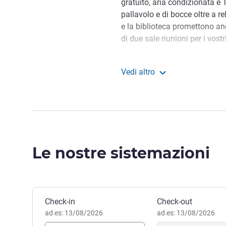
gratuito, aria condizionata e 
pallavolo e di bocce oltre a rel
e la biblioteca promettono a
di due sale riunioni per i vostr
Le famose attrazioni e i fam
di 30 minuti di auto percorren
Vedi altro
gratuito vi dà serenità tra le 
ibis budget Marne la Val
scorta di offerte e souvenir 
e nel Vallée Village. Tra due g
emozioni, approfittate dei nume
Tra Parigi e Disneyland, facil
Le nostre sistemazioni
Vicino alla A4 e alla Francili
dalla stazione di Emerainvill
piedi.
Siete arrivati! Adesso potete
Prenota questo hotel
Check-in
Check-out
cordiale staff è qui per darv
ad es: 13/08/2026
ad es: 13/08/2026
intima del nostro hotel.