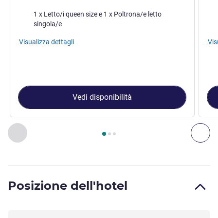
Biancheria da letto
Bia
1 x Letto/i queen size e 1 x Poltrona/e letto
singola/e
Visualizza dettagli
Vis
Vedi disponibilità
Pagina
1
di
3
, Camera 1 : Camera Classic non fumatori con let
Precedente - Camera
Suc
Posizione dell'hotel