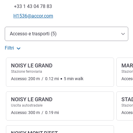
Telefono
Fax
+33 1 43 04 78 83
E-mail di contatto
H1536@accor.com
Accesso e trasporti
Accesso e trasporti (5)
Filtri
NOISY LE GRAND
MAR
Stazione ferroviaria
Stazion
Accesso:
200
m
/
0.12
mi
5
min
walk
Acces
NOISY LE GRAND
STA
Uscita autostradale
Stazion
Accesso:
300
m
/
0.19
mi
Acces