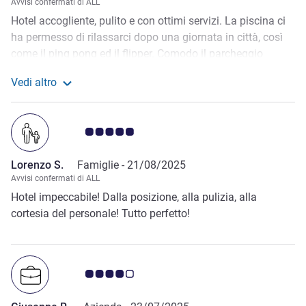
Avvisi confermati di ALL
Hotel accogliente, pulito e con ottimi servizi. La piscina ci
ha permesso di rilassarci dopo una giornata in città, così
come il ping pong ed il flipper. Comodo il parcheggio
custodito sotto la struttura. Camere funzionale e
Vedi altro
adeguatamente spaziosa. Buona colazione sia per il dolce
Maggiori informazioni sulla recensione da Michela P.
per il salato. Dispenser d'acqua su tutti i piani. La RER è a
pochi minuti dall'hotel, peccato che la strada per accedervi
Giudizio clienti 5.0/5
non sia molto frequentata, soprattutto la sera.
Lorenzo S.
Famiglie -
21/08/2025
Avvisi confermati di ALL
Hotel impeccabile! Dalla posizione, alla pulizia, alla
cortesia del personale! Tutto perfetto!
Giudizio clienti 4.0/5