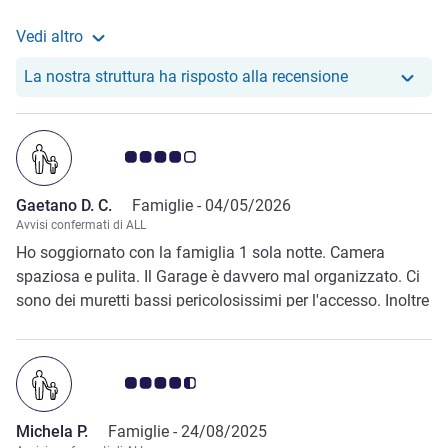
(prenotazione per 2 adulti e 1 bambina di 11 anni!!) Poi
Vedi altro
non avevano cuscini a sufficienza da mettere nel letto della
Maggiori informazioni sulla recensione da Aretusa D.
bambina, dopo un mio “lamento” hanno messo. La
Il nostro hote
La nostra struttura ha risposto alla recensione
colazione varia e molto buona., quindi parte buon! Da
migliorare il riassetto della camera: letti non fatti bene e
mancanza di carta igienica. insomma… per essere un 4* mi
Giudizio clienti 4.0/5
aspettavo di più..
Gaetano D. C.
Famiglie -
04/05/2026
Avvisi confermati di ALL
Ho soggiornato con la famiglia 1 sola notte. Camera
spaziosa e pulita. Il Garage è davvero mal organizzato. Ci
sono dei muretti bassi pericolosissimi per l'accesso. Inoltre
l'uscita non è segnalata ed è difficoltoso uscire con una
macchina lunga. Veramente pessimo
Giudizio clienti 4.5/5
Michela P.
Famiglie -
24/08/2025