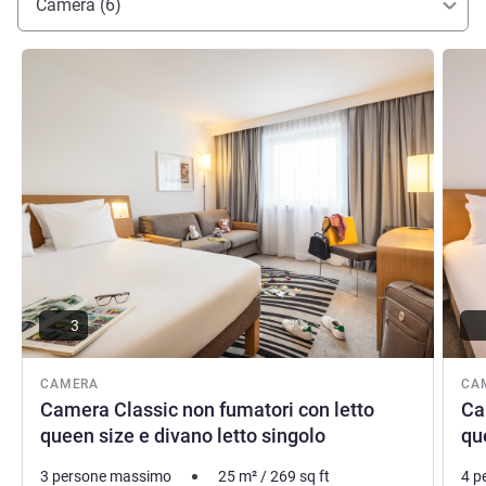
Camera (6)
William ZIEGLER, Gestione hotel
Visualizza dettagli
Visual
3
CAMERA
CA
Camera Classic non fumatori con letto
Ca
queen size e divano letto singolo
qu
3 persone massimo
25
m²
/
269
sq ft
4 p