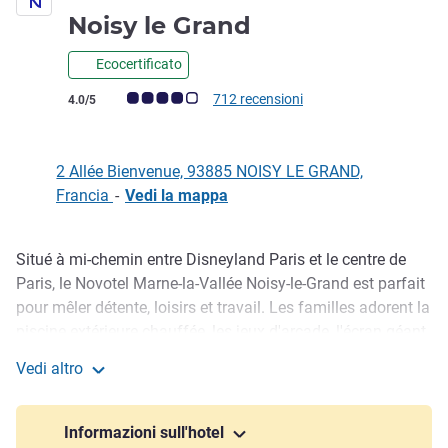
4 stelle
Noisy le Grand
Ecocertificato
Giudizio clienti (Valutazione ALL)
712 recensioni
4.0/5
2 Allée Bienvenue, 93885 NOISY LE GRAND,
Francia
-
Vedi la mappa
Situé à mi-chemin entre Disneyland Paris et le centre de
Descrizione
Paris, le Novotel Marne-la-Vallée Noisy-le-Grand est parfait
pour mêler détente, loisirs et travail. Les familles adorent la
piscine extérieure chauffée, les jeux d'arcade, l'écran géant
et le coin bibliothèque avec jeux de société. Pour nos
Vedi altro
voyageurs d'affaires, 12 salles de réunion modernes dont
Novotel Marne la Vallée Noisy le Grand
un amphithéâtre de 210 places sont prêts à vous accueillir.
Terrasse, bar chaleureux et restaurant moderne viennent
Informazioni sull'hotel