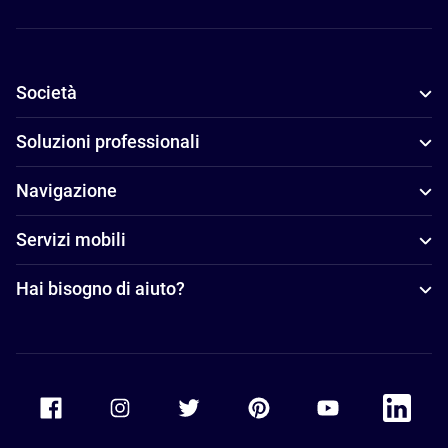
Società
Soluzioni professionali
Navigazione
Servizi mobili
Hai bisogno di aiuto?
Accor Facebook
Accor Instagram
Accor Twitter
Accor Pinterest
Accor Youtube
Accor Li