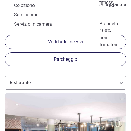
fitness
condizionata
Colazione
Bar
Sale riunioni
Proprietà
Servizio in camera
100%
non
Vedi tutti i servizi
fumatori
Parcheggio
Ristorante
Visualizza dettagli