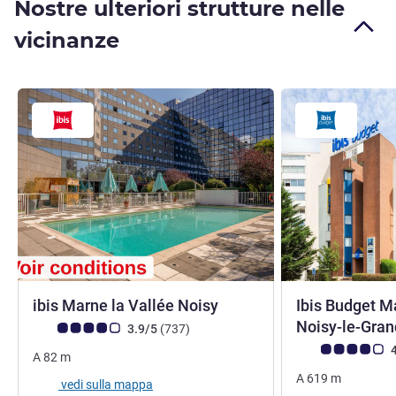
Nostre ulteriori strutture nelle
vicinanze
3 stelle
ibis Marne la Vallée Noisy
Ibis Budget M
Noisy-le-Gra
Giudizio clienti (Valutazione ALL)
recensioni
3.9/5
(737
)
Giudizio clienti (
4
A
82
m
A
619
m
vedi sulla mappa