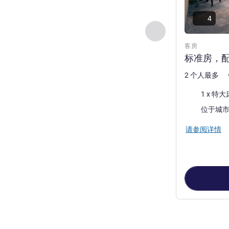
4
上一个 - 客房
客房
标准房，
2 个人最多
床上用品
1 x 特大
景色:
位于城
请参阅详情
第
1
页，共
4
页