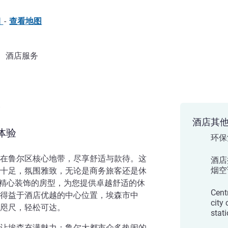
国
-
查看地图
酒店服务
酒店其
体验
环保
在鲁尔区核心地带，尽享舒适与款待。这
酒店
烟空
十足，氛围雅致，无论是商务旅客还是休
种精心装饰的房型，为您提供卓越舒适的休
Cent
得益于酒店优越的中心位置，埃森市中
city 
咫尺，轻松可达。
stat
让埃森充满魅力：鲁尔大都市众多热闹的