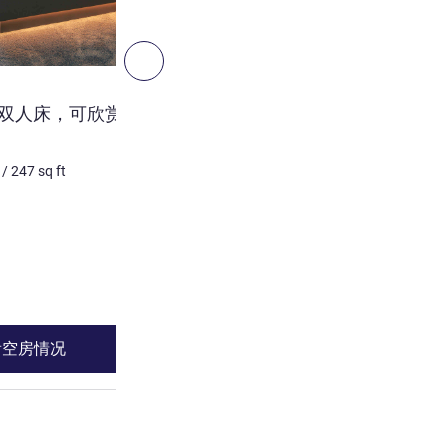
3
下一个 - 客房
客房
张双人床，可欣赏花园美
标准单人房，配备单人床
1 个人最多
19
m²
/
204
sq 
/
247
sq ft
床上用品
1 x 单人床
景色:
位于城市边
请参阅详情
看空房情况
查看空房情
双人床，可欣赏花园美景