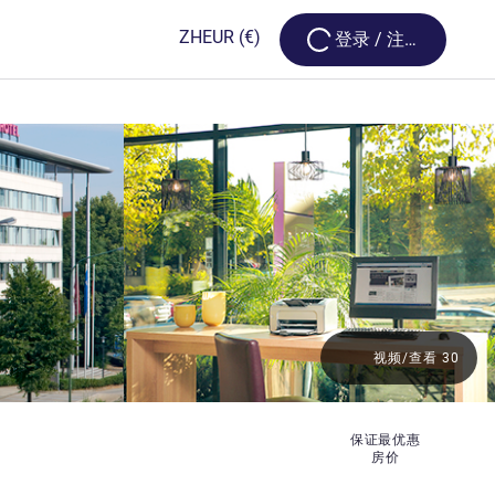
Loading...
ZH
EUR
(€)
登录 / 注册
视频/查看 30
保证最优惠
房价