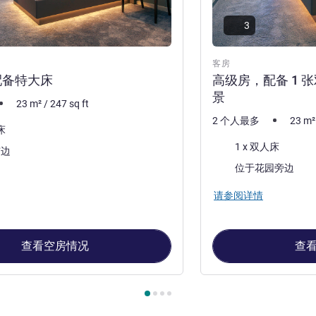
3
客房
配备特大床
高级房，配备 1 
景
23
m²
/
247
sq ft
2 个人最多
23
m²
床
床上用品
1 x 双人床
市边
景色:
位于花园旁边
请参阅详情
查看空房情况
查
, 客房 1 : 标准房，配备特大床 , 客房 2 : 高级房，配备 1 张