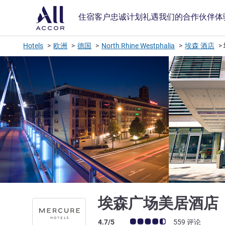
住宿
客户忠诚计划
礼遇
我们的合作伙伴
体
Hotels
欧洲
德国
North Rhine Westphalia
埃森 酒店
埃森广场美居酒店
客户意见评级 (ALL 评级)
4.7/5
559 评论