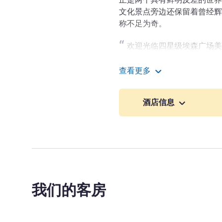
文化景点旁边还保留着曾经辉
称不足为奇。
欢迎光临四星级埃森广场美
优越，是您开展商务活动或探
查看更多
Danny Schmidt 酒店管理
埃森广场美居酒店
酒店信息
我们的客房