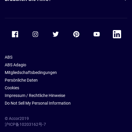
Accor Facebook
Accor Instagram
Accor Twitter
Accor Pinterest
Accor Youtube
Accor Li
ABS
ABS Adagio
Mitgliedschaftsbedingungen
Persönliche Daten
Cookies
Impressum / Rechtliche Hinweise
Do Not Sell My Personal Information
© Accor2019
沪ICP备10203162号-7