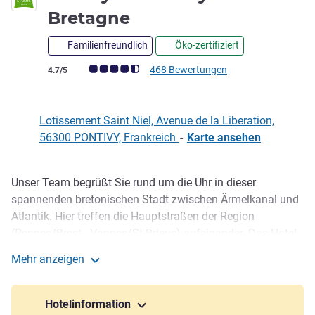
3 Sterne
Bretagne
Familienfreundlich
Öko-zertifiziert
Note Kundenmeinungen (Bewertung ALL)
468 Bewertungen
4.7/5
Lotissement Saint Niel, Avenue de la Liberation,
56300 PONTIVY, Frankreich
-
Karte ansehen
Unser Team begrüßt Sie rund um die Uhr in dieser
Beschreibung
spannenden bretonischen Stadt zwischen Ärmelkanal und
Atlantik. Hier treffen die Hauptstraßen der Region
(Rennes/Brest - Vannes/St-Brieuc) aufeinander. Das Hotel
wurde 2018 komplett von Archange renoviert. Es bietet 45
Mehr anzeigen
klimatisierte Zimmer mit dem neuen Schlafkomfort-
ibis Styles Pontivy Centre Bretagne
Konzept Sweet Bed by ibis, eine Lounge Bar mit Terrasse
und Blick auf den Garten und das neu gestaltete
Hotelinformation