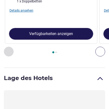
Bettwäsche
Bet
1 x Doppelbetten
Details ansehen
Det
Verfügbarkeiten anzeigen
Seite
1
von
2
, Zimmer 1 : Standardzimmer mit 1 Doppelbett ,
Zurück - Zimmer
Wei
Lage des Hotels