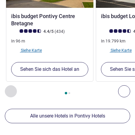
ibis budget Pontivy Centre
ibis budget 
2 Sterne
2 Sterne
Bretagne
Note Kundenmeinungen (Bewertung ALL)
Bewertungen
Note Kundenmein
4.4/5
(434
)
4
In
96
m
In
19.799
km
Siehe Karte
Siehe Karte
Sehen Sie sich das Hotel an
Sehen Sie s
Seite
1
von
2
, Unsere anderen Etablissements in der Nähe 1 :,
Zurück - Unsere anderen Etablissements in der Nähe
Wei
Alle unsere Hotels in Pontivy Hotels