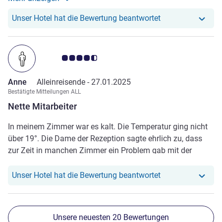
ist angemessen und ausreichend. Einziger negativer Punkt:
Weitere Informationen zur Bewertung von Winfried H.
Es war sehr warm während unseres Aufenthaltes und die
Unser Hotel hat r
Unser Hotel hat die Bewertung beantwortet
"Klimaanlage", wenn man sie so nennen darf, brachte nur
ein laues Lüftchen. Unter Klimatisierung stellen wir uns
etwas anderes vor. Da wir nur zwei Nächte dort waren
Note Kundenmeinungen 4.5/5
haben wir das einfach so hingenommen, ist aber
verbesserungswürdig. Wir kommen bestimmt mal wieder
Anne
Alleinreisende -
27.01.2025
hier her.
Bestätigte Mitteilungen ALL
Nette Mitarbeiter
In meinem Zimmer war es kalt. Die Temperatur ging nicht
über 19°. Die Dame der Rezeption sagte ehrlich zu, dass
zur Zeit in manchen Zimmer ein Problem gab mit der
Heizung. Ich bekam gleich ein anderes Zimmer mit
Upgrade, ohne Mehrpreis. Alle Mitarbeiter waren nett und
Unser Hotel hat r
Unser Hotel hat die Bewertung beantwortet
aufgeschlossen. Das Frühstück war gut und mit großer
Auswahl. Praktisch ist das Restaurant Courtepaille direkt
angeschlossen.
Unsere neuesten 20 Bewertungen