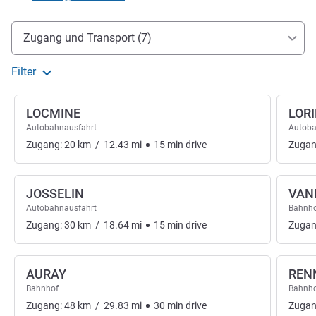
Erreichbarkeit und Anbindung
Zugang und Transport (7)
Filter
LOCMINE
LOR
Autobahnausfahrt
Autoba
Zugang:
20
km
/
12.43
mi
15
min
drive
Zugan
JOSSELIN
VAN
Autobahnausfahrt
Bahnh
Zugang:
30
km
/
18.64
mi
15
min
drive
Zugan
AURAY
REN
Bahnhof
Bahnh
Zugang:
48
km
/
29.83
mi
30
min
drive
Zugan