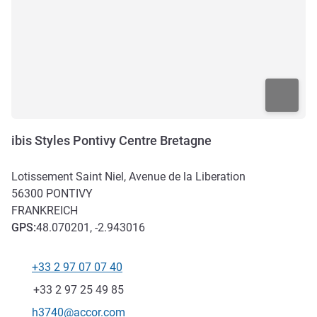
ibis Styles Pontivy Centre Bretagne
Lotissement Saint Niel, Avenue de la Liberation
56300
PONTIVY
FRANKREICH
GPS
:
48.070201, -2.943016
+33 2 97 07 07 40
Tel
Fax
+33 2 97 25 49 85
Kontakt-E-Mail
h3740@accor.com