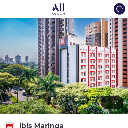
Load
54
3성
ibis Maringa