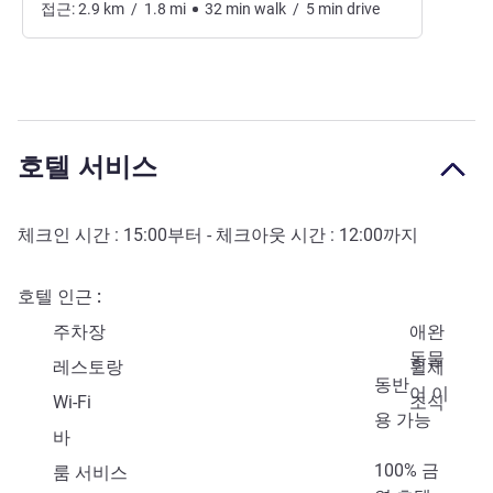
접근:
2.9
km
/
1.8
mi
32
min
walk
/
5
min
drive
호텔 서비스
체크인 시간 :
15:00
부터 - 체크아웃 시간 :
12:00
까지
호텔 인근
주차장
애완
동물
레스토랑
휠체
동반
어 이
Wi-Fi
조식
용 가능
바
100% 금
룸 서비스