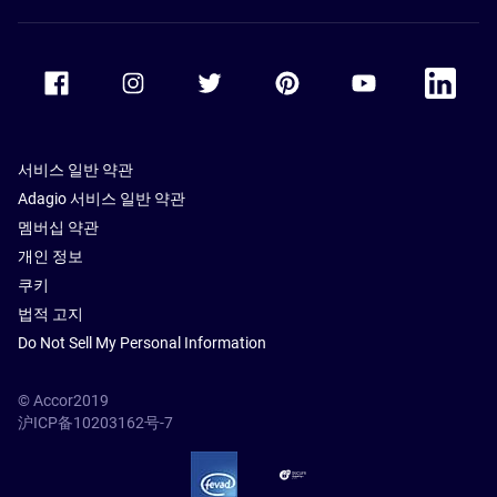
Accor Facebook
Accor Instagram
Accor Twitter
Accor Pinterest
Accor Youtube
Accor Li
서비스 일반 약관
Adagio 서비스 일반 약관
멤버십 약관
개인 정보
쿠키
법적 고지
Do Not Sell My Personal Information
© Accor2019
沪ICP备10203162号-7
SSL Secure – globalSign