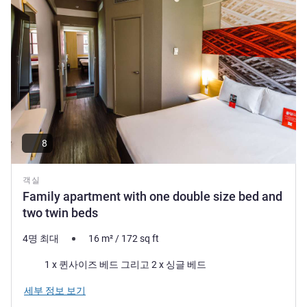
8
객실
Family apartment with one double size bed and
two twin beds
4명 최대
16
m²
/
172
sq ft
침구
1 x 퀸사이즈 베드 그리고 2 x 싱글 베드
세부 정보 보기