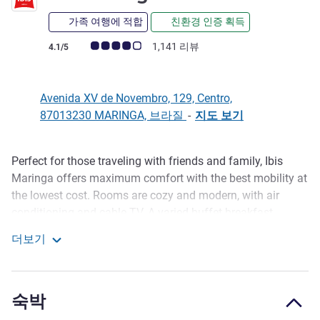
가족 여행에 적합
친환경 인증 획득
고객 평점 (ALL 평가)
1,141 리뷰
4.1/5
Avenida XV de Novembro, 129, Centro,
87013230 MARINGA, 브라질
-
지도 보기
Perfect for those traveling with friends and family, Ibis
호텔설명
Maringa offers maximum comfort with the best mobility at
the lowest cost. Rooms are cozy and modern, with air
conditioning and cable TV. A varied buffet breakfast,
restaurant serving a la carte dishes and the bar is available
더보기
24 hours. Conveniently located for mall, market,
ibis Maringa
restaurants, parks among other things. And your dog is
welcome (for fees).
숙박
Maringa also has great outdoor walks. ibis Maringa is just