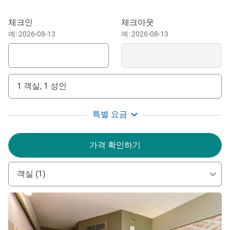
a 5-minute walk from Inga Park, right in the city centre. And
close to the industrial park you can visit Parque do Japão,
이 호텔 예약하기
체크인
체크아웃
a 14-minute drive from the hotel. Need a hotel in Maringa
예: 2026-08-13
예: 2026-08-13
close to the city's commercial center, with maximum
mobility and comfort at a very affordable price? Stay at
ibis Maringa.
1 객실, 1 성인
Besides being great to facilitate your day, ibis Maringa is
also perfect for tourists comfort and convenience in this
beautiful city. All this for an affordable price. Don't waste
특별 요금
any more time and book now.
가격 확인하기
Welcome to the ibis Maringá hotel! Enjoy the comfort
and facilities of a hotel with the best services in the heart
of the city, including access to shopping malls and the
객실 (1)
tourist points of Maringá!
세부 정보 보기
FERNANDA CARIDE 호텔 관리