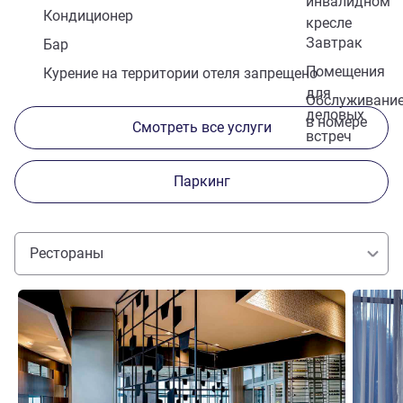
инвалидном
Кондиционер
кресле
Завтрак
Бар
Помещения
Курение на территории отеля запрещено
для
Обслуживани
деловых
в номере
Смотреть все услуги
встреч
Паркинг
Рестораны
Подробная информация
Подробн