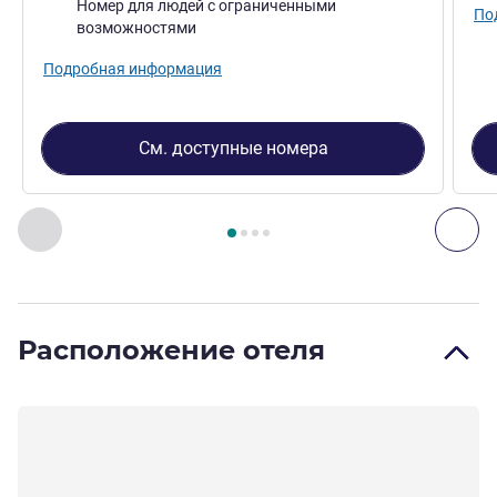
Номер для людей с ограниченными
По
возможностями
Подробная информация
См. доступные номера
Страница
1
из
4
, Номер 1 : Superior Room with 1 queen-size
Назад - Номер
Дал
Расположение отеля