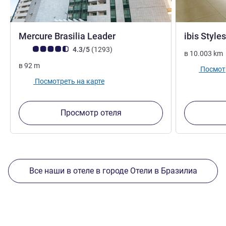
4 звезды
Mercure Brasilia Leader
ibis Style
Примечание: отзывы клиентов (Рейтинг ALL)
Отзывов
4.3/5
(1293
)
в
10.003
km
в
92
m
Посмотр
Посмотреть на карте
Просмотр отеля
Все наши в отеле в городе Отели в Бразилиа