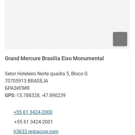
Grand Mercure Brasilia Eixo Monumental
Setor Hoteleiro Norte quadra 5, Bloco G
70705913
BRASÍLIA
БРАЗИЛИЯ
GPS
:
-15.788328, -47.890239
+55 61 3424-2000
Телефон
Факс
+55 61 3424-2001
Контактный адрес электронной почты
h3632-re@accor.com