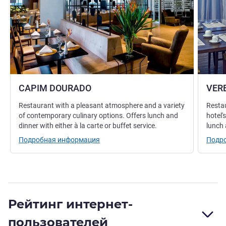
CAPIM DOURADO
VER
Restaurant with a pleasant atmosphere and a variety
Restau
of contemporary culinary options. Offers lunch and
hotel'
dinner with either à la carte or buffet service.
lunch 
Подробная информация
Подр
Рейтинг интернет-
пользователей