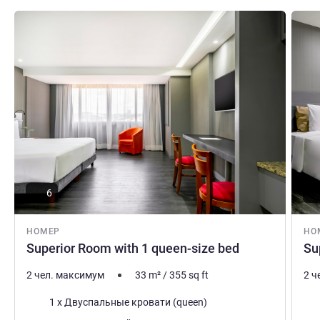
Подробная информация
Подро
6
НОМЕР
НО
Superior Room with 1 queen-size bed
Su
2 чел. максимум
33
m²
/
355
sq ft
2 ч
Постель
Пос
1 x Двуспальные кровати (queen)