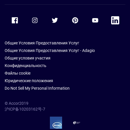
Accor Facebook
Accor Instagram
Accor Twitter
Accor Pinterest
Accor Youtube
Accor Li
Общие Условия Предоставления Услуг
Общие Условия Предоставления Услуг - Adagio
Общие условия участия
Конфиденциальность
Файлы cookie
Юридические положения
Do Not Sell My Personal Information
© Accor2019
沪ICP备10203162号-7
SSL Secure – globalSign