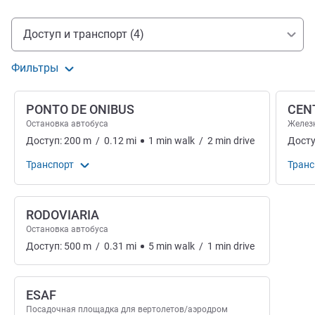
Доступ и транспорт
Доступ и транспорт (4)
Фильтры
PONTO DE ONIBUS
CEN
Остановка автобуса
Желез
Доступ:
200
m
/
0.12
mi
1
min
walk
/
2
min
drive
Досту
Транспорт
Транс
RODOVIARIA
Остановка автобуса
Доступ:
500
m
/
0.31
mi
5
min
walk
/
1
min
drive
ESAF
Посадочная площадка для вертолетов/аэродром