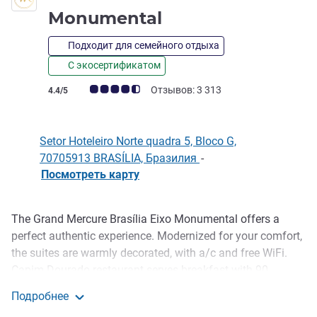
5 звезды
Monumental
Подходит для семейного отдыха
С экосертификатом
Примечание: отзывы клиентов (Рейтинг ALL)
Отзывов: 3 313
4.4/5
Setor Hoteleiro Norte quadra 5, Bloco G,
70705913 BRASÍLIA, Бразилия
-
Посмотреть карту
The Grand Mercure Brasília Eixo Monumental offers a
Описание
perfect authentic experience. Modernized for your comfort,
the suites are warmly decorated, with a/c and free WiFi.
Capim Dourado restaurant serves breakfast with 90
options, lunch and dinner with the best of Brazilian cuisine,
Подробнее
vegetarian dishes and drinks bar. Extensive events
Grand Mercure Brasilia Eixo Monumental