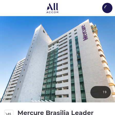
Load
19
4 зве
Mercure Brasilia Leader