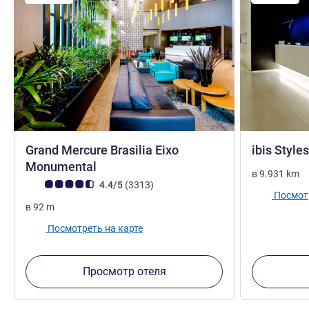
Grand Mercure Brasilia Eixo
ibis Style
5 звезды
Monumental
в
9.931
km
Примечание: отзывы клиентов (Рейтинг ALL)
Отзывов
4.4/5
(3313
)
Посмотр
в
92
m
Посмотреть на карте
Просмотр отеля