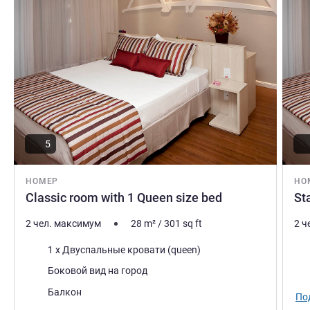
5
НОМЕР
НО
Classic room with 1 Queen size bed
St
2 чел. максимум
28
m²
/
301
sq ft
2 ч
Постель
Пос
1 x Двуспальные кровати (queen)
Виды:
Вид
Боковой вид на город
Плюсы размещения:
Балкон
По