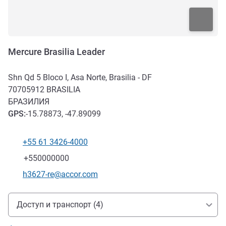
Mercure Brasilia Leader
Shn Qd 5 Bloco I, Asa Norte, Brasilia - DF
70705912
BRASILIA
БРАЗИЛИЯ
GPS
:
-15.78873, -47.89099
+55 61 3426-4000
Телефон
Факс
+550000000
Контактный адрес электронной почты
h3627-re@accor.com
Доступ и транспорт
Доступ и транспорт (4)