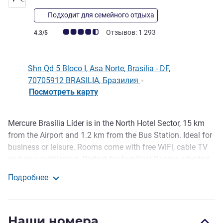
Подходит для семейного отдыха
Примечание: отзывы клиентов (Рейтинг ALL)
Отзывов: 1 293
4.3/5
Shn Qd 5 Bloco I, Asa Norte, Brasilia - DF,
70705912 BRASILIA, Бразилия
-
Посмотреть карту
Mercure Brasília Líder is in the North Hotel Sector, 15 km
Описание
from the Airport and 1.2 km from the Bus Station. Ideal for
business or leisure. Rooms come with free WiFi, cable TV
and air conditioning. Perfect for families! Rooms adapted
for people with reduced mobility - check availability directly
Подробнее
with the hotel. Make the most of our fitness center and
Mercure Brasilia Leader
swimming pool!
Mercure Brasília Líder hotel is just a 10-min walk from the
Наши номера