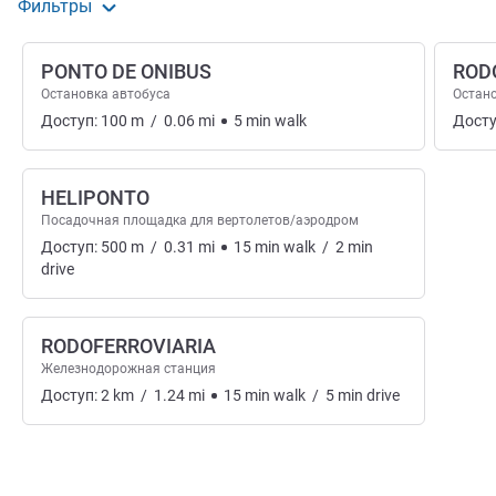
Фильтры
PONTO DE ONIBUS
RODO
Остановка автобуса
Остано
Доступ:
100
m
/
0.06
mi
5
min
walk
Досту
HELIPONTO
Посадочная площадка для вертолетов/аэродром
Доступ:
500
m
/
0.31
mi
15
min
walk
/
2
min
drive
RODOFERROVIARIA
Железнодорожная станция
Доступ:
2
km
/
1.24
mi
15
min
walk
/
5
min
drive