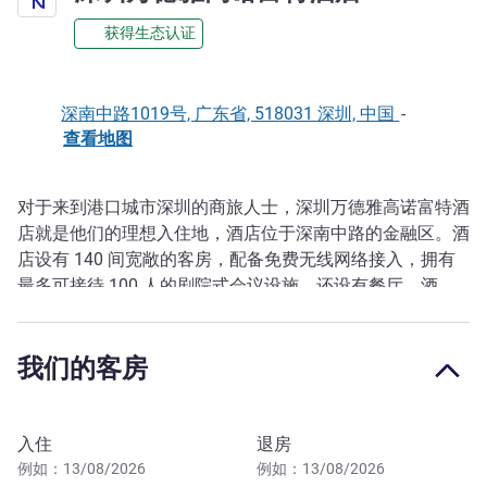
获得生态认证
深南中路1019号, 广东省, 518031 深圳, 中国
-
查看地图
对于来到港口城市深圳的商旅人士，深圳万德雅高诺富特酒
描述
店就是他们的理想入住地，酒店位于深南中路的金融区。酒
店设有 140 间宽敞的客房，配备免费无线网络接入，拥有
最多可接待 100 人的剧院式会议设施，还设有餐厅、酒
吧、室外游泳池、健身中心和停车场。
2.2km to Luohu Port
我们的客房
深圳水门雅高诺富特酒店位于市中心，靠近京基百纳空间和
一号航站楼购物中心。附近还有备受欢迎的地标景点，如京
预订此酒店
入住
退房
基 100 大厦。
例如：13/08/2026
例如：13/08/2026