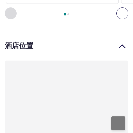
第
1
页，共
2
页
, 客房 1 : 标准房，配备 1 张特大床 , 客房 2
上一个 - 客房
下一
酒店位置