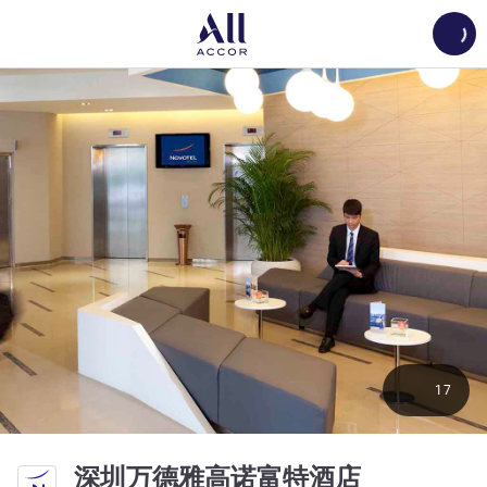
Load
17
4 星
深圳万德雅高诺富特酒店