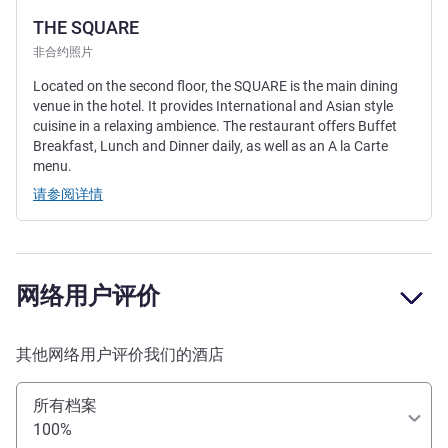
THE SQUARE
非合约照片
Located on the second floor, the SQUARE is the main dining
venue in the hotel. It provides International and Asian style
cuisine in a relaxing ambience. The restaurant offers Buffet
Breakfast, Lunch and Dinner daily, as well as an A la Carte
menu.
请参阅详情
网络用户评价
其他网络用户评价我们的酒店
所有档案
100%