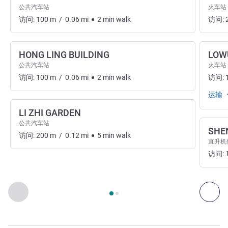
公共汽车站
火车站
访问:
100
m
/
0.06
mi
2
min
walk
访问:
HONG LING BUILDING
LOW
公共汽车站
火车站
访问:
100
m
/
0.06
mi
2
min
walk
访问:
运输
LI ZHI GARDEN
公共汽车站
SHE
访问:
200
m
/
0.12
mi
5
min
walk
直升机
访问:
第
1
页，共
2
页
, 出入和交通 1 :, 出入和交通 2 :
上一个 - 出入和交通
下一