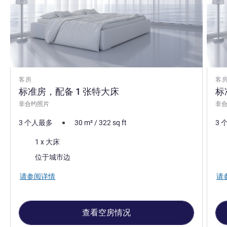
客房
客
标准房，配备 1 张特大床
标
非合约照片
非
3 个人最多
30
m²
/
322
sq ft
3 
床上用品
床
1 x 大床
景色:
景色
位于城市边
请参阅详情
请
查看空房情况