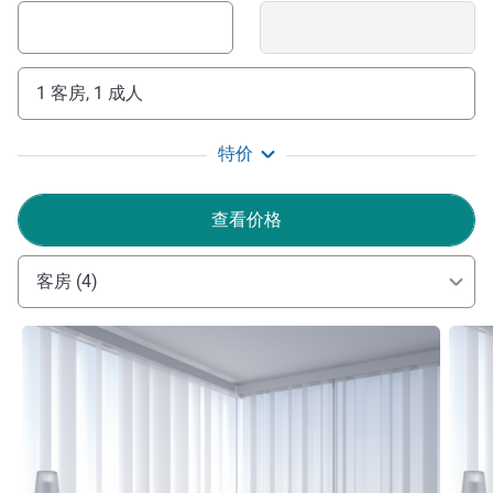
1 客房, 1 成人
特价
查看价格
客房 (4)
请参阅详情
请参