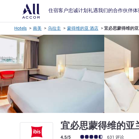
住宿
客户忠诚计划
礼遇
我们的合作伙伴
体
Hotels
南美
乌拉圭
蒙得维的亚 酒店
宜必思蒙得维的亚
宜必思蒙得维的亚
客户意见评级 (ALL 评级)
4.5/5
631 评论