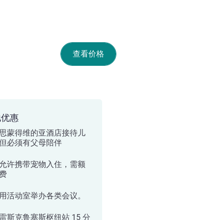
查看价格
他优惠
思蒙得维的亚酒店接待儿
但必须有父母陪伴
允许携带宠物入住，需额
费
用活动室举办各类会议。
雷斯克鲁塞斯枢纽站 15 分