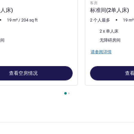
客房
人床)
标准间(2单人床)
19
m²
/
204
sq ft
2 个人最多
19
m²
床上用品
2 x 单人床
房间
无障碍房间
请参阅详情
查看空房情况
查
, 客房 1 : 标准间(1双人床) , 客房 2 : 标准间(2单人床)