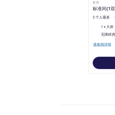
客房
标准间(1双
2 个人最多
床上用品
1 x 大床
无障碍
请参阅详情
第
1
页，共
2
页