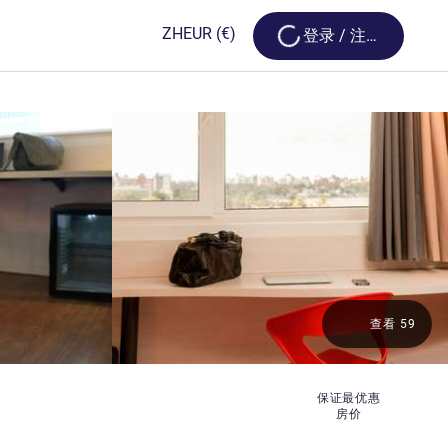
Loading...
ZH
EUR
(€)
登录 / 注册
查看 59
保证最优惠
房价