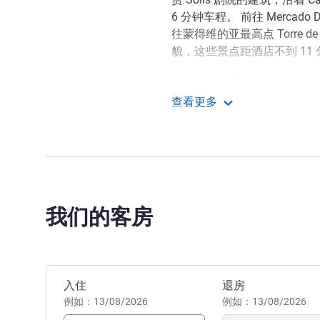
6 分钟车程。 前往 Mercado
往蒙得维的亚最高点 Torre de l
貌，这些景点距酒店不到 11
舒适的宜必思蒙得维的亚兰布
择。价格实惠，是休闲或商务
查看更多
宜必思蒙得维的亚兰布拉
宜必思蒙得维的亚兰布拉酒
确保您住得舒适又安全。我们
便利，面朝大海，为您提供家
Sebastian Rodriguez 酒店管
我们的客房
预订此酒店
入住
退房
例如：13/08/2026
例如：13/08/2026