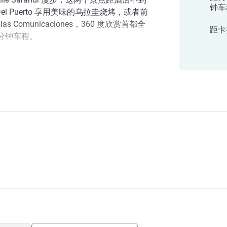
钟车
 Del Puerto 享用美味的乌拉圭烧烤，或者前
as Comunicaciones，360 度欣赏首都全
距卡
 分钟车程。
拉酒店地理位置优越，提供徒步旅行选
住宿的理想选择。立即预订，尽情享受。
酒店
店团队欢迎您的光临！我们的首要任务是
位于蒙得维的亚的酒店紧邻兰布拉，交通
一般的体验。
理