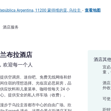
la República Argentina, 11200 蒙得维的亚, 乌拉圭
-
查看地图
酒店服务
兰布拉酒店
酒店其
，欢迎每一个人
宜必
童，
提供空调房、迷你吧、免费无线网络和舒
酒店
闲住宿的理想选择。光临宜必思厨房，品
外收
应饮料和儿童菜单。咖啡馆每天 24 小
心。提供安全的私人停车场（收费）。
可使
漫步于乌拉圭首都市中心的自由广场。欣
距特
alle Sarandi 漫步，这两个景点距酒店不到