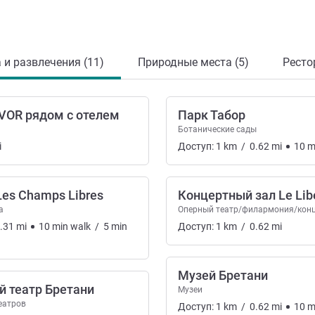
 и развлечения (11)
Природные места (5)
Ресто
VOR рядом с отелем
Парк Табор
Ботанические сады
i
Доступ:
1
km
/
0.62
mi
10
m
Les Champs Libres
Концертный зал Le Lib
а
Оперный театр/филармония/конц
льтура и развлечения
.31
mi
10
min
walk
/
5
min
Доступ:
1
km
/
0.62
mi
Музей Бретани
 театр Бретани
Музеи
еатров
Доступ:
1
km
/
0.62
mi
10
m