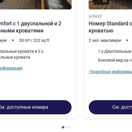
10
НОМЕР
fort с 1 двуспальной и 2
Номер Standard 
ьными кроватями
кроватью
имум
30
m²
/
322
sq ft
2 чел. максимум
Постель
пальные кровати и 2 x
1 x Двуспальные
льные кровати
Виды:
Боковой вид на 
информация
Подробная информац
См. доступные номера
См. дос
3
, Номер 1 : Номер Comfort с 1 двуспальной и 2 односпаль