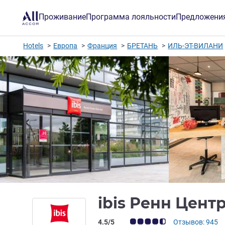
Проживание
Программа лояльности
Предложени
Hotels
Европа
Франция
БРЕТАНЬ
ИЛЬ-ЭТ-ВИЛАНИ
ibis Ренн Цент
Примечание: отзывы клиентов (Рейт
4.5/5
Отзывов: 945