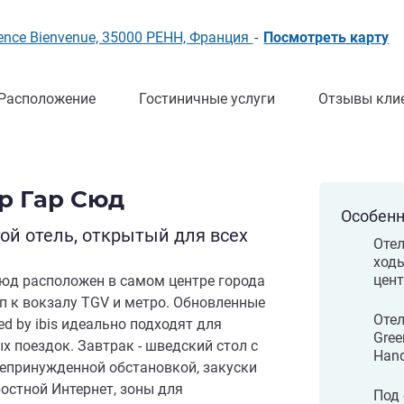
ulgence Bienvenue, 35000 РЕНН, Франция
-
Посмотреть карту
Расположение
Гостиничные услуги
Отзывы кли
тр Гар Сюд
Особенн
й отель, открытый для всех
Отел
ходь
цен
 Сюд расположен в самом центре города
п к вокзалу TGV и метро. Обновленные
Отел
d by ibis идеально подходят для
Gree
х поездок. Завтрак - шведский стол с
Hand
непринужденной обстановкой, закуски
остной Интернет, зоны для
Под