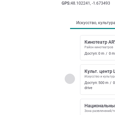
GPS
:
48.102241, -1.673493
Доступ и транспорт
Искусство, культура
Кинотеатр AR
Район кинотеатров
Доступ:
0
m
/
0
m
Культ. центр 
Искусство и культур
Назад - Искусство, ку
Доступ:
500
m
/
0
drive
Национальный
Зона развлечений/т