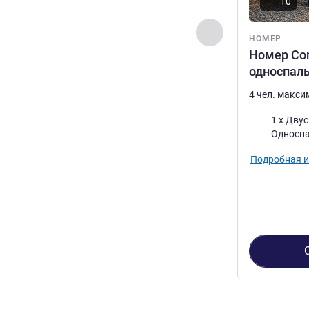
10
Назад - Номер
НОМЕР
Номер Com
односпал
4 чел. макс
Постель
1 x Двус
Односпа
Подробная 
Страница
1
из