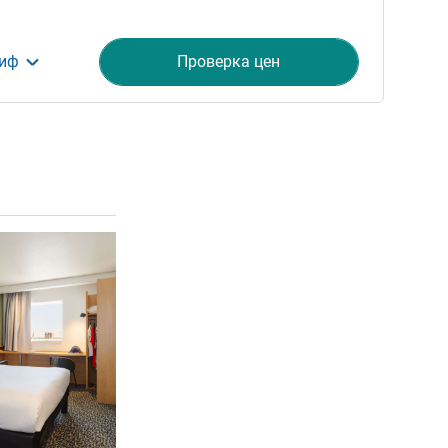
риф
Проверка цен
ия
Подробная информация