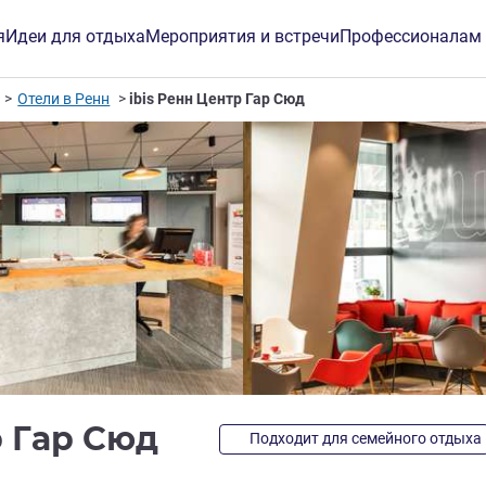
я
Идеи для отдыха
Мероприятия и встречи
Профессионалам
Отели в Ренн
ibis Ренн Центр Гар Сюд
3 звезды
р Гар Сюд
Подходит для семейного отдыха
инг ALL)