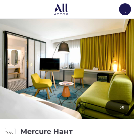
Load
50
Mercure Нант