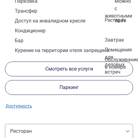
Парковка
Можно
с
Трансфер
животными
Ресторан
Доступ на инвалидном кресле
Wi-Fi
Кондиционер
Завтрак
Бар
Помещения
Курение на территории отеля запрещено
для
Обслуживани
деловых
в номере
Смотреть все услуги
встреч
Паркинг
Доступность
Ресторан