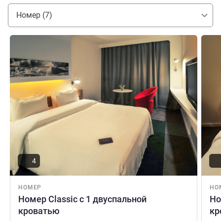
Номер (7)
Подробная информация
Подро
4
НОМЕР
НО
Номер Classic с 1 двуспальной
Но
кроватью
кр