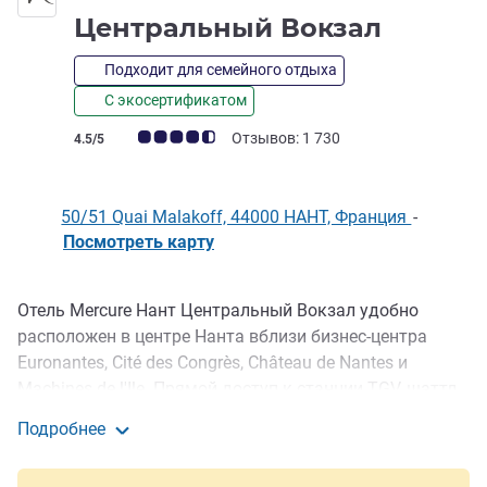
4 звез
Центральный Вокзал
Подходит для семейного отдыха
С экосертификатом
Примечание: отзывы клиентов (Рейтинг ALL)
Отзывов: 1 730
4.5/5
50/51 Quai Malakoff, 44000 НАНТ, Франция
-
Посмотреть карту
Отель Mercure Нант Центральный Вокзал удобно
Описание
расположен в центре Нанта вблизи бизнес-центра
Euronantes, Cité des Congrès, Château de Nantes и
Machines de l'Ile. Прямой доступ к станции TGV, шаттл
в аэропорт Nantes Atlantic. Отдохните после долгого
Подробнее
дня, заполненного деловыми встречами или
Mercure Нант Центральный Вокзал
осмотром достопримечательностей. Отель предлагает