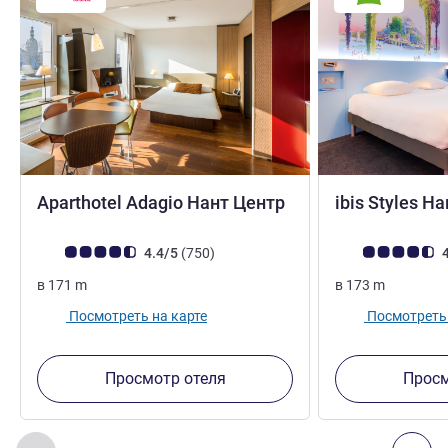
4 звезды
Aparthotel Adagio Нант Центр
ibis Styles Н
Примечание: отзывы клиентов (Рейтинг ALL)
Отзывов
Примечание: отз
4.4/5
(750
)
4
в
171
m
в
173
m
Посмотреть на карте
Посмотреть 
Просмотр отеля
Просм
Страница
1
из
2
, Другие отели поблизости 1 :, Другие оте