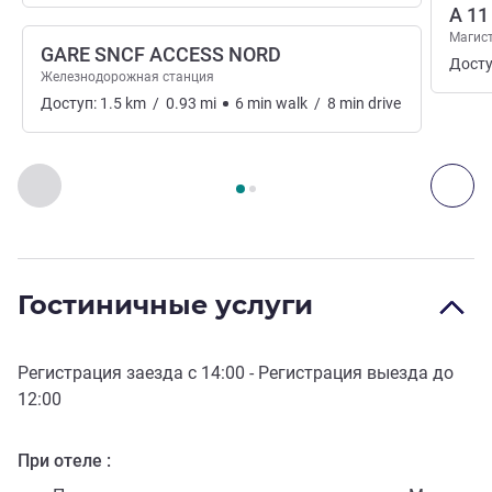
A 11
Магис
GARE SNCF ACCESS NORD
Досту
Железнодорожная станция
Доступ:
1.5
km
/
0.93
mi
6
min
walk
/
8
min
drive
Страница
1
из
2
, Доступ и транспорт 1 :, Доступ и транспо
Назад - Доступ и транспорт
Дал
Гостиничные услуги
Регистрация заезда с
14:00
- Регистрация выезда до
12:00
При отеле