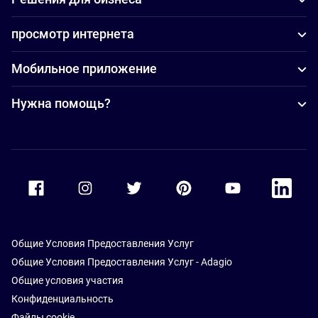
просмотр интернета
Мобильное приложение
Нужна помощь?
Accor Facebook
Accor Instagram
Accor Twitter
Accor Pinterest
Accor Youtube
Accor Li
Общие Условия Предоставления Услуг
Общие Условия Предоставления Услуг - Adagio
Общие условия участия
Конфиденциальность
Файлы cookie