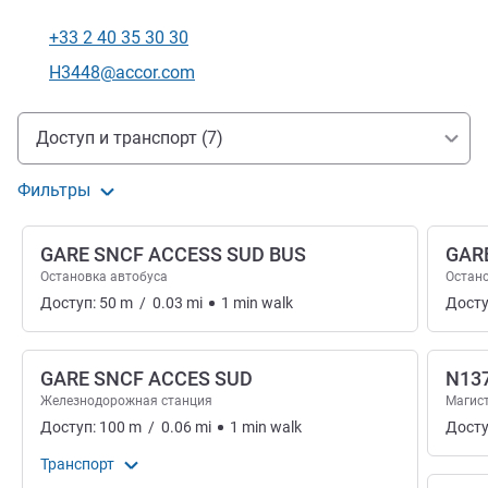
+33 2 40 35 30 30
Телефон
Контактный адрес электронной почты
H3448@accor.com
Доступ и транспорт
Доступ и транспорт (7)
Фильтры
GARE SNCF ACCESS SUD BUS
GAR
Остановка автобуса
Остано
Доступ:
50
m
/
0.03
mi
1
min
walk
Досту
GARE SNCF ACCES SUD
N13
Железнодорожная станция
Магис
Доступ:
100
m
/
0.06
mi
1
min
walk
Досту
Транспорт