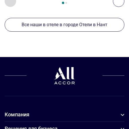
Назад - Другие отели поблизости
Дал
Все наши в отеле в городе Отели в Нант
Компания
Решения для бизнеса