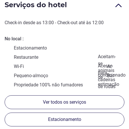
Serviços do hotel
Check-in
desde as
13:00
-
Check-out
até às
12:00
No local
Estacionamento
Aceitam-
Restaurante
se
Acesso
Wi-Fi
Ar
animais
para
condicionado
Pequeno-almoço
Bar
de
cadeiras
estimação
Propriedade 100% não fumadores
de rodas
Ver todos os serviços
Estacionamento