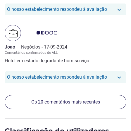
para comer algo na parte da noite. Tem um centro
comercial e supermercado à 100 mts.
O nosso hot
O nosso estabelecimento respondeu à avaliação
Nota clientes Avis 1.5/5
Joao
Negócios -
17-09-2024
Comentários confirmados de ALL
Hotel em estado degradante bom serviço
O nosso hot
O nosso estabelecimento respondeu à avaliação
Os 20 comentários mais recentes
Classificação de utilizadores