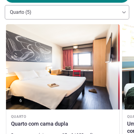
Carmen Baviera, Gestão hoteleira
Quarto (5)
Ver detalhes
Ver de
6
QUARTO
QU
Quarto com cama dupla
Um
co