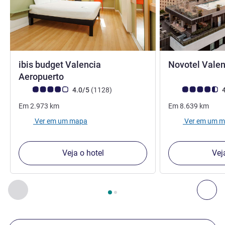
ibis budget Valencia
Novotel Valen
1 estrela
Aeropuerto
Nota clientes Avis (Classificação ALL)
comentários
Nota clientes Avi
4.0/5
(1128
)
4
Em
2.973
km
Em
8.639
km
Ver em um mapa
Ver em um 
Veja o hotel
Vej
Página
1
de
2
, Os nossos outros estabelecimentos nas proxim
Anterior - Os nossos outros estabelecimentos nas proxim
Seg