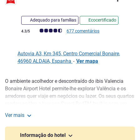
2 estrelas
Adequado para famílias
Ecocertificado
Nota clientes Avis (Classificação ALL)
677 comentários
4.3/5
Autovia A3, Km 345, Centro Comercial Bonaire,
46960 ALDAIA, Espanha
-
Ver mapa
O ambiente acolhedor e descontraído do ibis Valencia
Descrição
Bonaire Airport Hotel permite-lhe explorar Valência e os
arredores quer viaje em negócios ou lazer. Os seus quartos
modernos têm a luxuosa Sweet BedTM by ibis para um
bom descanso. Junto ao Centro Comercial Bonaire, a 5 km
Ver mais
do aeroporto e a 10 km do centro da cidade, tem um
ibis Valencia Bonaire Airport
restaurante e bar com um terraço aberto 24 horas, além de
uma área de jogos de tabuleiro para as crianças.
Informação do hotel