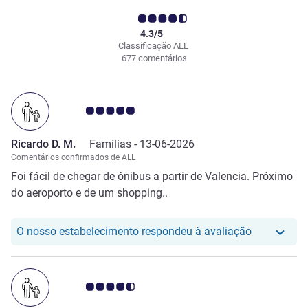
4.3/5
Classificação ALL
677 comentários
Nota clientes Avis 5.0/5
Ricardo D. M.
Famílias -
13-06-2026
Comentários confirmados de ALL
Foi fácil de chegar de ônibus a partir de Valencia. Próximo
do aeroporto e de um shopping..
O nosso hot
O nosso estabelecimento respondeu à avaliação
Nota clientes Avis 4.5/5