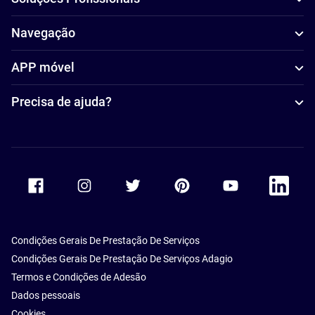
Navegação
APP móvel
Precisa de ajuda?
Accor Facebook
Accor Instagram
Accor Twitter
Accor Pinterest
Accor Youtube
Accor Li
Condições Gerais De Prestação De Serviços
Condições Gerais De Prestação De Serviços Adagio
Termos e Condições de Adesão
Dados pessoais
Cookies