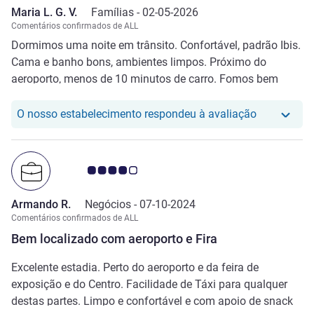
Maria L. G. V.
Famílias -
02-05-2026
Comentários confirmados de ALL
Dormimos uma noite em trânsito. Confortável, padrão Ibis.
Cama e banho bons, ambientes limpos. Próximo do
aeroporto, menos de 10 minutos de carro. Fomos bem
atendidos ao chegar depois da meia-noite.
Estacionamento fácil.
O nosso hot
O nosso estabelecimento respondeu à avaliação
Nota clientes Avis 4.0/5
Armando R.
Negócios -
07-10-2024
Comentários confirmados de ALL
Bem localizado com aeroporto e Fira
Excelente estadia. Perto do aeroporto e da feira de
exposição e do Centro. Facilidade de Táxi para qualquer
destas partes. Limpo e confortável e com apoio de snack