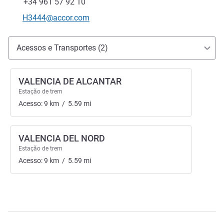
Fax
+34 961 57 92 10
E-mail de contacto
H3444@accor.com
Acesso e transporte
Acessos e Transportes (2)
VALENCIA DE ALCANTAR
Estação de trem
Acesso:
9
km
/
5.59
mi
VALENCIA DEL NORD
Estação de trem
Acesso:
9
km
/
5.59
mi