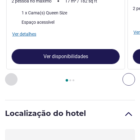
2 pessoa no máximo
17
m²
/
182
sq ft
2 p
Cama
1 x Cama(s) Queen Size
Ca
Espaço acessível
Ver
Ver detalhes
Ver disponibilidades
Página
1
de
3
, Quarto 1 : Quarto com cama dupla , Quarto 2
Anterior - Quarto
Seg
Localização do hotel