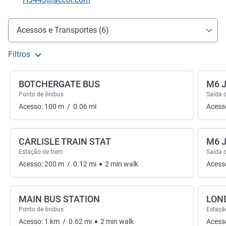
Acesso e transporte
Acessos e Transportes (6)
Filtros
BOTCHERGATE BUS
M6 
Ponto de ônibus
Saída 
Acesso:
100
m
/
0.06
mi
Acess
CARLISLE TRAIN STAT
M6 
Estação de trem
Saída 
Acesso:
200
m
/
0.12
mi
2
min
walk
Acess
MAIN BUS STATION
LON
Ponto de ônibus
Estaçã
Acesso:
1
km
/
0.62
mi
2
min
walk
Acess