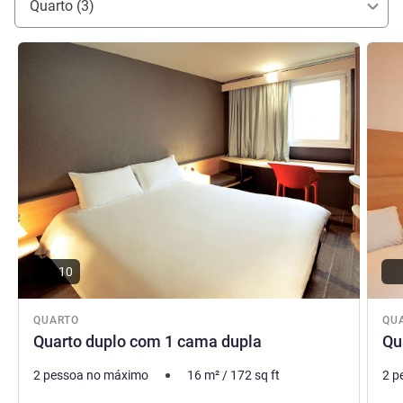
Quarto (3)
Ms Beverley MCPHERSON Ms Beverley MCPHERSON,
Gestão hoteleira
Ver detalhes
Ver de
10
QUARTO
QU
Quarto duplo com 1 cama dupla
Qu
2 pessoa no máximo
16
m²
/
172
sq ft
2 p