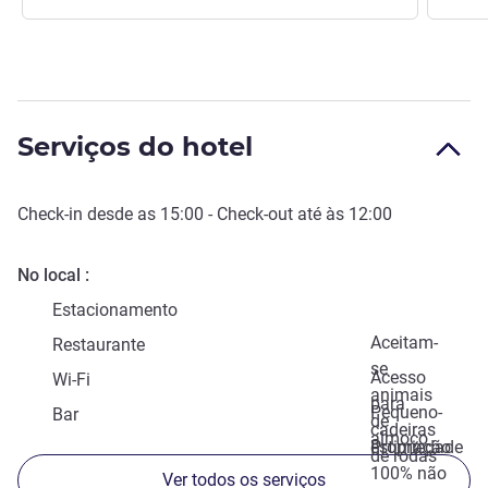
Serviços do hotel
Check-in
desde as
15:00
-
Check-out
até às
12:00
No local
Estacionamento
Aceitam-
Restaurante
se
Acesso
Wi-Fi
animais
para
Pequeno-
Bar
de
cadeiras
almoço
estimação
Propriedade
de rodas
100% não
Ver todos os serviços