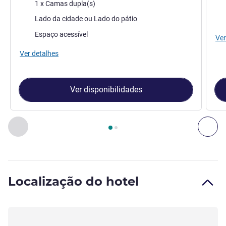
Cama
Ca
1 x Camas dupla(s)
Vistas:
Lado da cidade ou Lado do pátio
Espaço acessível
Ver
Ver detalhes
Ver disponibilidades
Página
1
de
2
, Quarto 1 : Quarto duplo com 1 cama dupla , Q
Anterior - Quarto
Seg
Localização do hotel