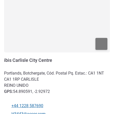
ibis Carlisle City Centre
Portlands, Botchergate, Cód. Postal Pq. Estac.: CA1 1NT
CA1 1RP
CARLISLE
REINO UNIDO
GPS
:
54.890591, -2.92972
+44 1228 587690
Telefone
E-mail de contacto
H3443@accor.com