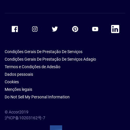
Accor Facebook
Accor Instagram
Accor Twitter
Accor Pinterest
Accor Youtube
Accor Li
Condições Gerais De Prestação De Serviços
Condições Gerais De Prestação De Serviços Adagio
Termos e Condições de Adesão
Dados pessoais
Cookies
Menções legais
Do Not Sell My Personal Information
© Accor2019
沪ICP备10203162号-7
SSL Secure – globalSign