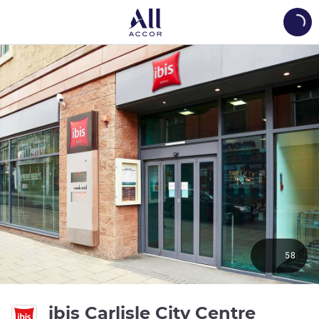
Load
58
2 estr
ibis Carlisle City Centre