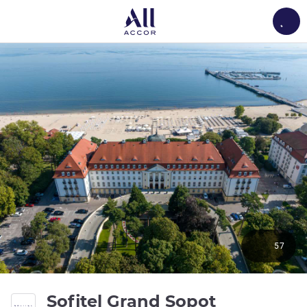
Load
57
5 星
Sofitel Grand Sopot