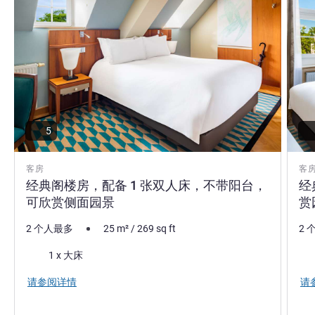
5
客房
客
经典阁楼房，配备 1 张双人床，不带阳台，
经
可欣赏侧面园景
赏
2 个人最多
25
m²
/
269
sq ft
2 
床上用品
床
1 x 大床
请参阅详情
请