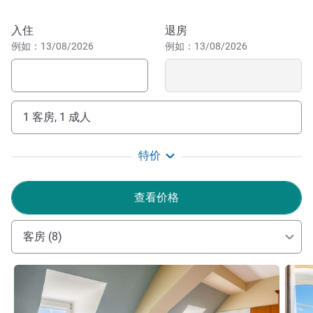
心，晚上在 Le Bar 享用最喜爱的饮品。
预订此酒店
入住
退房
欢迎光临索菲特索波特大酒店 - 在这里，每一刻都会成为
例如：13/08/2026
例如：13/08/2026
难忘的回忆。
Tomasz Schweda 酒店管理
1 客房, 1 成人
特价
查看价格
客房 (8)
请参阅详情
请参