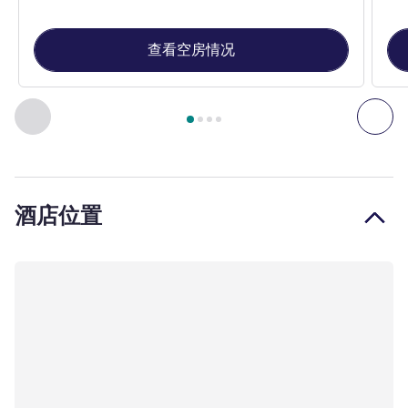
查看空房情况
第
1
页，共
4
页
, 客房 1 : 经典阁楼房，配备 1 张双人床，
上一个 - 客房
下一
酒店位置