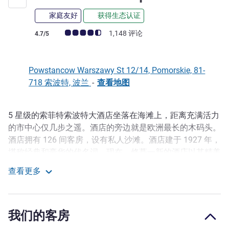
家庭友好
获得生态认证
客户意见评级 (ALL 评级)
1,148 评论
4.7/5
Powstancow Warszawy St 12/14, Pomorskie, 81-
718 索波特, 波兰
-
查看地图
5 星级的索菲特索波特大酒店坐落在海滩上，距离充满活力
描述
的市中心仅几步之遥。酒店的旁边就是欧洲最长的木码头。
酒店拥有 126 间客房，设有私人沙滩。酒店建于 1927 年，
堪称经典和豪华的代名词。现在，修葺一新的酒店以其精美
的内饰、独特的氛围和迷人的海景吸引着客人。
查看更多
Sofitel Grand Sopot
入住位于市中心海滩和码头边的 5 星级索菲特索波特大酒
店，探索波兰最美丽的水疗中心之一。 在海滨的 Grand
Blue 享用早餐，迎接新的一天。在可俯瞰大海和公园的舒
我们的客房
适客房内休息，在 Grand Spa 的游泳池和桑拿房放松身