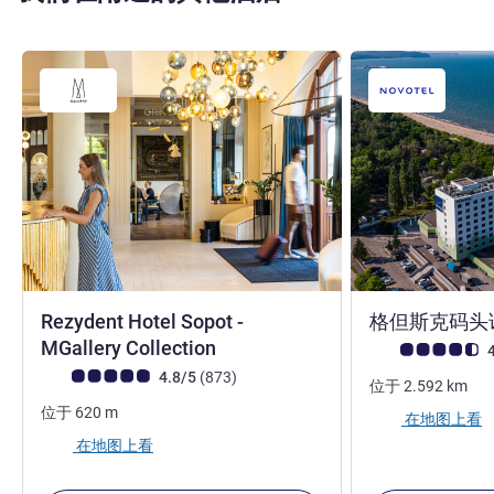
Rezydent Hotel Sopot -
格但斯克码头
5 星
MGallery Collection
客户意见评级 (ALL
4
客户意见评级 (ALL 评级)
评论
4.8/5
(873
)
位于
2.592
km
位于
620
m
在地图上看
在地图上看