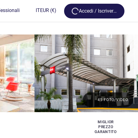
Loading...
essionali
IT
EUR
(€)
Accedi / Iscriversi
45 FOTO/VIDEO
MIGLIOR
PREZZO
GARANTITO