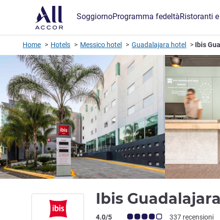
Soggiorno
Programma fedeltà
Ristoranti e
Home
Hotels
Messico hotel
Guadalajara hotel
Ibis Gu
Ibis Guadalajar
Giudizio clienti (Valutazione ALL)
4.0/5
337 recensioni