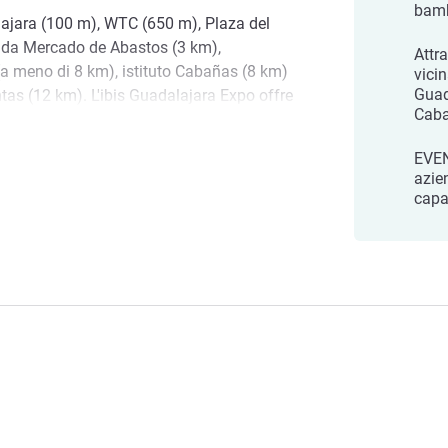
bamb
lajara (100 m), WTC (650 m), Plaza del
a da Mercado de Abastos (3 km),
Attra
 (a meno di 8 km), istituto Cabañas (8 km)
vici
Guad
ntas (12 km). L'ibis Guadalajara Expo offre
Cab
nal degli autobus (meno di 16 km) e
 (meno di 23 km).
EVEN
azie
a Perla dell'Occidente!
capa