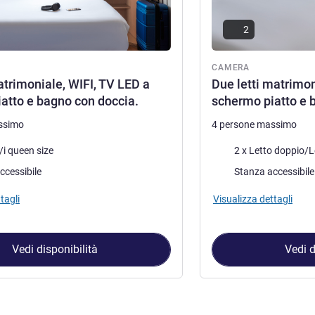
2
CAMERA
atrimoniale, WIFI, TV LED a
Due letti matrimon
atto e bagno con doccia.
schermo piatto e 
ssimo
4 persone massimo
letto
Biancheria da letto
/i queen size
2 x Letto doppio/L
ccessibile
Stanza accessibile
tagli
Visualizza dettagli
Vedi disponibilità
Vedi d