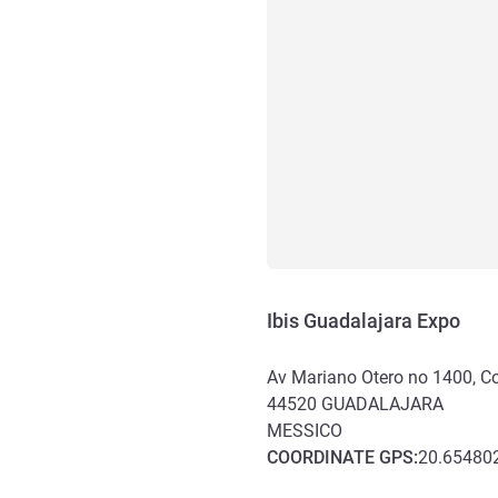
Ibis Guadalajara Expo
Av Mariano Otero no 1400, Co
44520
GUADALAJARA
MESSICO
COORDINATE
GPS
:
20.654802
Accesso e trasporti