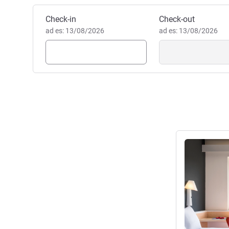
Prenota questo hotel
Check-in
Check-out
ad es: 13/08/2026
ad es: 13/08/2026
Visualizza det