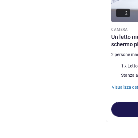
2
CAMERA
Un letto m
schermo pi
2 persone ma
Biancheria da 
1 x Letto
Stanza a
Visualizza det