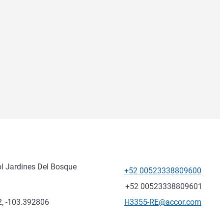
l Jardines Del Bosque
+52 00523338809600
Telefono
Fax
+52 00523338809601
E-mail di contatto
, -103.392806
H3355-RE@accor.com