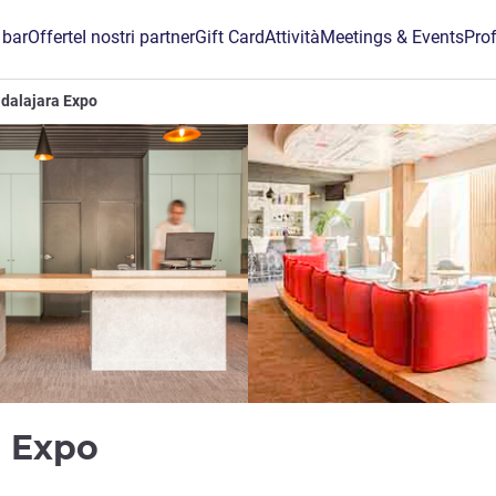
 bar
Offerte
I nostri partner
Gift Card
Attività
Meetings & Events
Prof
adalajara Expo
3 stelle
a Expo