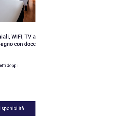
iali, WIFI, TV a
bagno con doccia.
etti doppi
isponibilità