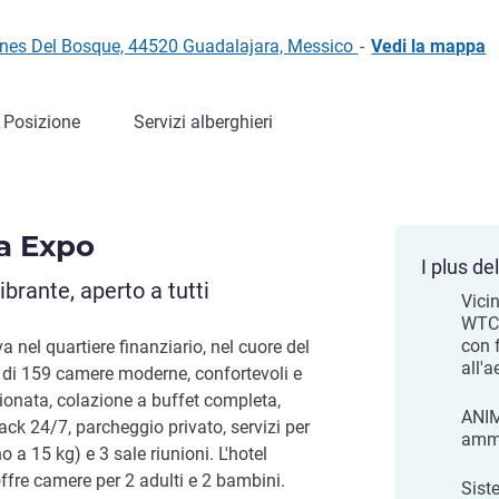
ines Del Bosque, 44520 Guadalajara, Messico
-
Vedi la mappa
Posizione
Servizi alberghieri
ra Expo
I plus del
brante, aperto a tutti
Vici
WTC,
con 
a nel quartiere finanziario, nel cuore del
all'a
e di 159 camere moderne, confortevoli e
ionata, colazione a buffet completa,
ANI
nack 24/7, parcheggio privato, servizi per
amme
 a 15 kg) e 3 sale riunioni. L'hotel
ffre camere per 2 adulti e 2 bambini.
Sist