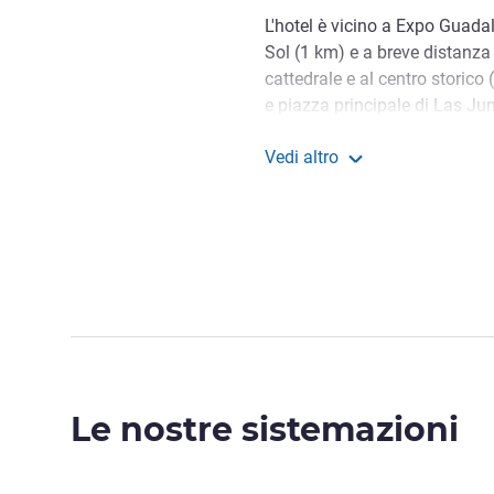
L'hotel è vicino a Expo Guada
Sol (1 km) e a breve distanz
cattedrale e al centro storico
e piazza principale di Las Ju
anche facile accesso al termi
Vedi altro
all'aeroporto Miguel Hidalgo
Ibis Guadalajara Expo
Venite da Accor per scoprire l
Le nostre sistemazioni