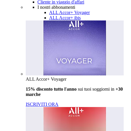
Cliente in viaggio d'affari
I nostri abbonamenti
ALL Accor+ Voyager
ALL Accor+ ibis
ALL Accor+ Voyager
15% disconto tutto l'anno
sui tuoi soggiorni in
+30
marche
ISCRIVITI ORA