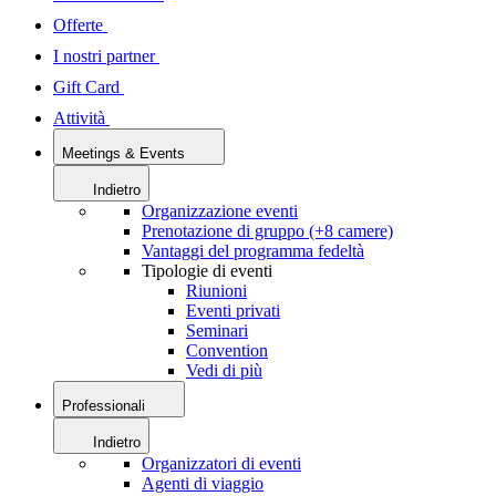
Offerte
I nostri partner
Gift Card
Attività
Meetings & Events
Indietro
Organizzazione eventi
Prenotazione di gruppo (+8 camere)
Vantaggi del programma fedeltà
Tipologie di eventi
Riunioni
Eventi privati
Seminari
Convention
Vedi di più
Professionali
Indietro
Organizzatori di eventi
Agenti di viaggio