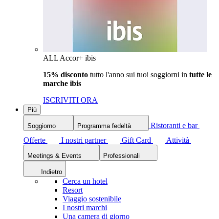
ALL Accor+ ibis
15% disconto
tutto l'anno sui tuoi soggiorni in
tutte le
marche ibis
ISCRIVITI ORA
Più
Ristoranti e bar
Soggiorno
Programma fedeltà
Offerte
I nostri partner
Gift Card
Attività
Meetings & Events
Professionali
Indietro
Cerca un hotel
Resort
Viaggio sostenibile
I nostri marchi
Una camera di giorno