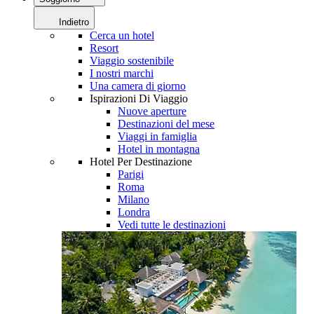
Indietro
Cerca un hotel
Resort
Viaggio sostenibile
I nostri marchi
Una camera di giorno
Ispirazioni Di Viaggio
Nuove aperture
Destinazioni del mese
Viaggi in famiglia
Hotel in montagna
Hotel Per Destinazione
Parigi
Roma
Milano
Londra
Vedi tutte le destinazioni