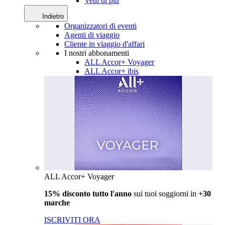
Vedi di più
Indietro
Organizzatori di eventi
Agenti di viaggio
Cliente in viaggio d'affari
I nostri abbonamenti
ALL Accor+ Voyager
ALL Accor+ ibis
ALL Accor+ Voyager
15% disconto tutto l'anno
sui tuoi soggiorni in
+30
marche
ISCRIVITI ORA