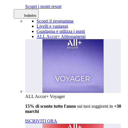
Scopri i nostri resort
Indietro
Scopri il programma
Livelli e vantaggi
Guadagna e utilizza i punti
ALL Accor+ Abbonamenti
ALL Accor+ Voyager
15% di sconto tutto l'anno
sui tuoi soggiorni in
+30
marchi
ISCRIVITI ORA