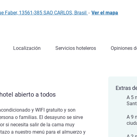
que Faber, 13561-385 SAO CARLOS, Brasil
-
Ver el mapa
Localización
Servicios hoteleros
Opiniones de
Extras de
otel abierto a todos
A 5 
Sant
acondicionado y WIFI gratuito y son
A 9 
rsona o familias. El desayuno se sirve
ciud
or si necesita salir de la cama muy
istazo a nuestro menú para el almuerzo y
A 2 