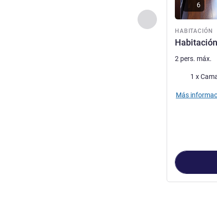
6
Anterior - Habitaci
HABITACIÓN
Habitación
2 pers. máx.
Ropa de cam
1 x Cama
Más informac
Página
1
de
3
, 