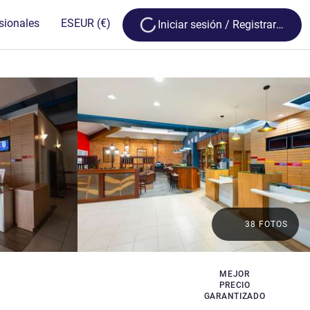
Loading...
sionales
ES
EUR
(€)
Iniciar sesión / Registrarse
38 FOTOS
MEJOR
PRECIO
GARANTIZADO