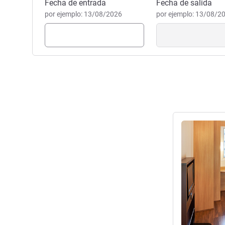
Kelly Prestes, Gestión hotele
Reservar este hotel
Fecha de entrada
Fecha de salida
por ejemplo: 13/08/2026
por ejemplo: 13/08/2
Más informac