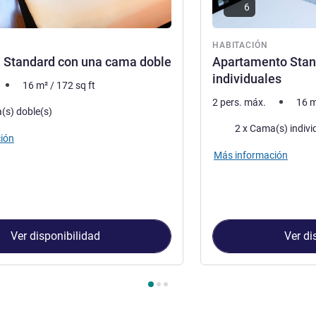
6
ón
HABITACIÓN
 Standard con una cama doble
Apartamento Stan
individuales
16
m²
/
172
sq ft
2 pers. máx.
16
m
a
(s) doble(s)
Ropa de cama
2 x Cama(s) indivi
ión
Más información
Ver disponibilidad
Ver di
Habitación 1 : Habitación Standard con una cama doble , Habit