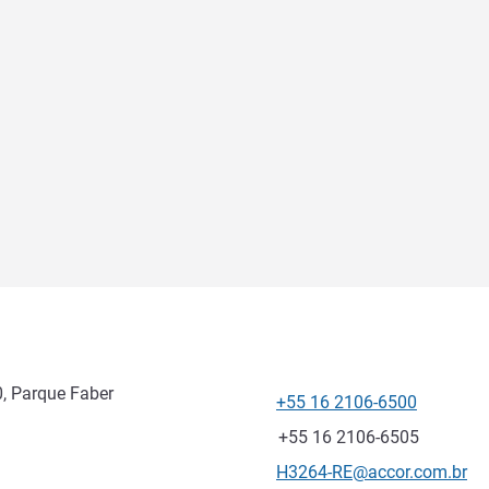
, Parque Faber
+55 16 2106-6500
Teléfono
Fax
+55 16 2106-6505
Correo electrónico de conta
H3264-RE@accor.com.br