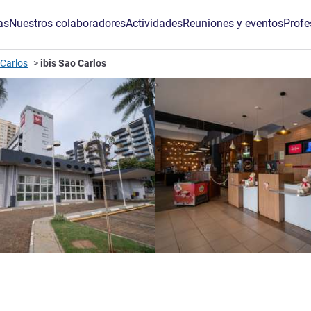
as
Nuestros colaboradores
Actividades
Reuniones y eventos
Profe
 Carlos
ibis Sao Carlos
 estrellas
de ALL)