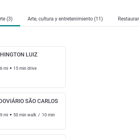
te (3)
Arte, cultura y entretenimiento (11)
Restauran
HINGTON LUIZ
86
mi
15
min
drive
DOVIÁRIO SÃO CARLOS
49
mi
50
min
walk
/
10
min