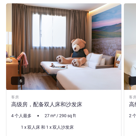
请参阅详情
请参
6
客房
客
高级房，配备双人床和沙发床
高
4 个人最多
27
m²
/
290
sq ft
2 
床上用品
床
1 x 双人床 和 1 x 双人沙发床