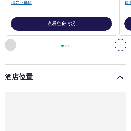
请参阅详情
请
查看空房情况
第
1
页，共
3
页
, 客房 1 : 高级房，配备双人床和沙发床 , 客房 
上一个 - 客房
下一
酒店位置