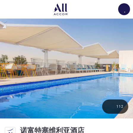
Load
112
4 星
诺富特塞维利亚酒店