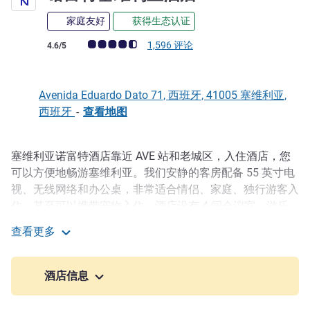
家庭友好
获得生态认证
客户意见评级 (ALL 评级)
1,596 评论
4.6/5
Avenida Eduardo Dato 71, 西班牙, 41005 塞维利亚,
西班牙
-
查看地图
塞维利亚诺富特酒店靠近 AVE 站和老城区，入住酒店，您
描述
可以方便地畅游塞维利亚。我们安静的客房配备 55 英寸电
视、无线网络和办公桌，非常适合情侣、家庭、独行游客入
住，甚至可以携带宠物入住。酒店设有 4 间会议室、游乐
区、停车场和健身中心，可满足您的所有需求。天气晴暖
查看更多
时，您可以在屋顶泳池享受清凉，还可以享用餐车小吃。
诺富特塞维利亚酒店
入住本酒店，探索塞维利亚的精彩纷呈。探索时尚的
酒店信息
Nervión 区，这里有热闹的酒吧、美味的餐厅和时尚的商
店。步行即可到达塞维利亚大教堂和吉拉达。 入住本酒