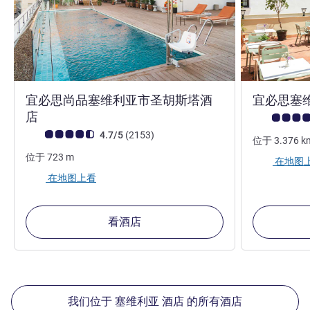
宜必思尚品塞维利亚市圣胡斯塔酒
宜必思塞
3 星
店
客户意见评级 (
客户意见评级 (ALL 评级)
评论
4.7/5
(2153
)
位于
3.376
k
位于
723
m
在地图
在地图上看
看酒店
我们位于 塞维利亚 酒店 的所有酒店