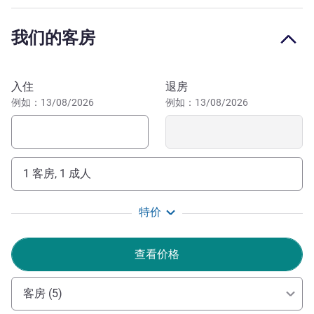
店，探索塞维利亚的精彩纷呈。您可以体验圣周、四月节，
并可前往附近的塞维利亚 FC 体育场。家庭旅客一定会爱上
我们的客房
魔法岛（20 分钟车程）和幻觉博物馆。
酒店地理位置优越，步行 20 分钟即可抵达塞维利亚圣胡斯
预订此酒店
塔站，步行 10 分钟即可抵达机场巴士站，乘坐出租车 15
入住
退房
分钟即可抵达机场。酒店提供付费停车场。
例如：13/08/2026
例如：13/08/2026
我和全体团队成员欢迎您光临塞维利亚诺富特酒店！探索
这座美丽城市的神奇魅力、文化和美食。享受个性化的服
务，获得难忘的入住体验。
1 客房, 1 成人
Mrs Marta MUGICA 酒店管理
特价
查看价格
客房 (5)