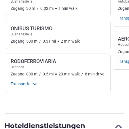
Bushaltestelle
Autoba
Zugang:
30
m
/
0.02
mi
1
min
walk
Zugan
Trans
ONIBUS TURISMO
Bushaltestelle
AER
Zugang:
500
m
/
0.31
mi
2
min
walk
Hubsch
Zugan
RODOFERROVIARIA
Trans
Bahnhof
Zugang:
800
m
/
0.5
mi
20
min
walk
/
8
min
drive
Transporte
Hoteldienstleistungen