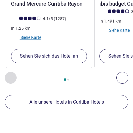
5 Sterne
Grand Mercure Curitiba Rayon
ibis budget C
Note Kundenmein
3
Note Kundenmeinungen (Bewertung ALL)
Bewertungen
4.1/5
(1287
)
In
1.491
km
In
1.25
km
Siehe Karte
Siehe Karte
Sehen Sie sich das Hotel an
Sehen Sie s
Seite
1
von
2
, Unsere anderen Etablissements in der Nähe 1 :,
Zurück - Unsere anderen Etablissements in der Nähe
Wei
Alle unsere Hotels in Curitiba Hotels