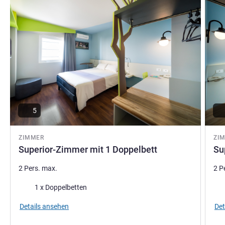
5
ZIMMER
ZI
Superior-Zimmer mit 1 Doppelbett
Su
2 Pers. max.
2 P
Bettwäsche
Bet
1 x Doppelbetten
Details ansehen
Det