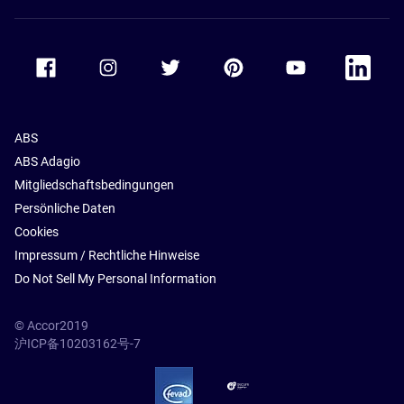
Accor Facebook
Accor Instagram
Accor Twitter
Accor Pinterest
Accor Youtube
Accor Li
ABS
ABS Adagio
Mitgliedschaftsbedingungen
Persönliche Daten
Cookies
Impressum / Rechtliche Hinweise
Do Not Sell My Personal Information
© Accor2019
沪ICP备10203162号-7
SSL Secure – globalSign