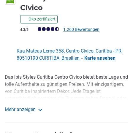
3 Sterne
Cívico
Öko-zertifiziert
Note Kundenmeinungen (Bewertung ALL)
1.260 Bewertungen
4.3/5
Rua Mateus Leme 358, Centro Cívico, Curitiba - PR,
80510190 CURITIBA, Brasilien
-
Karte ansehen
Das ibis Styles Curitiba Centro Cívico bietet beste Lage und
Beschreibung
tolle Aufenthalte zu günstigen Preisen. Mit einzigartigem,
von Curitiba inspiriertem Dekor. Jede Etage ist
unterschiedlich gestaltet, die Zimmern haben Doppel- oder
Einzelbetten sowie Klimaanlage, Smart-TV und
Mehr anzeigen
Schreibtisch. Frühstück und Restaurant bieten eine große
ibis Styles Curitiba Centro Cívico
Auswahl an Gerichten, eine 24-Stunden-Bar und einen
separaten Kinderbereich. Für den Parkplatz fallen