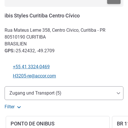
ibis Styles Curitiba Centro Cívico
Rua Mateus Leme 358, Centro Cívico, Curitiba - PR
80510190
CURITIBA
BRASILIEN
GPS
:
-25.42432, -49.2709
+55 41 3324-0469
Tel
Kontakt-E-Mail
H3205-re@accor.com
Erreichbarkeit und Anbindung
Zugang und Transport (5)
Filter
PONTO DE ONIBUS
BR 1