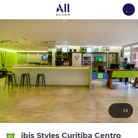
Load
24
ibis Styles Curitiba Centro