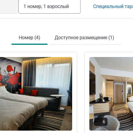
тре исторического квартала различные
1 номер, 1 взрослый
Специальный та
 военный музей «На полях Фландрии»,
х ходьбы.
Номер (4)
Доступное размещение (1)
информация
Подробная информац
6