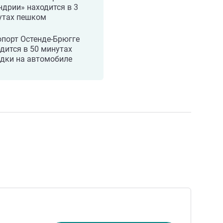
дрии» находится в 3
утах пешком
порт Остенде-Брюгге
дится в 50 минутах
здки на автомобиле