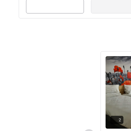
расположению отеля в цен
музеи, включая известный
находятся всего в 5 минута
Управление отелем
Подробная 
2