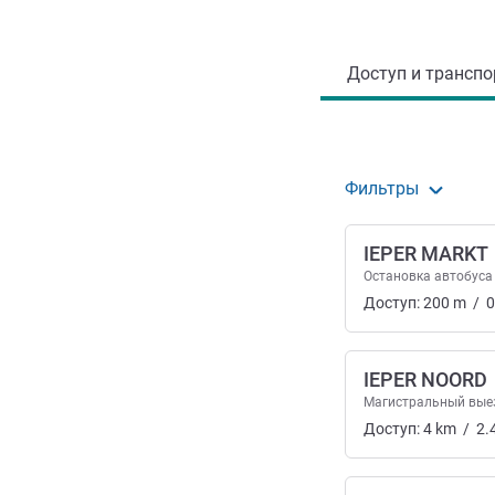
Доступ и транспорт
Доступ и транспор
Фильтры
IEPER MARKT
Остановка автобуса
Доступ:
200
m
/
0
IEPER NOORD
Магистральный вые
Доступ:
4
km
/
2.