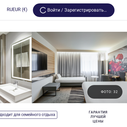
Loading...
RU
EUR
(€)
Bойти / Зарегистрироваться
ФОТО: 32
зды
ГАРАНТИЯ
дходит для семейного отдыха
ЛУЧШЕЙ
ЦЕНЫ