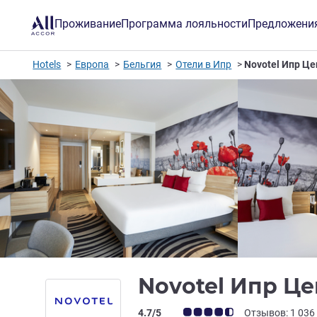
Проживание
Программа лояльности
Предложени
Hotels
Европа
Бельгия
Отели в Ипр
Novotel Ипр Ц
Novotel Ипр Ц
Примечание: отзывы клиентов (Рейт
4.7/5
Отзывов: 1 036