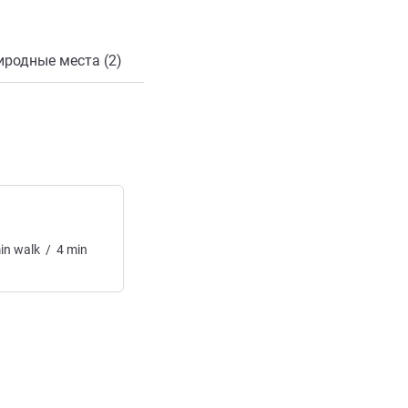
иродные места (2)
in
walk
/
4
min