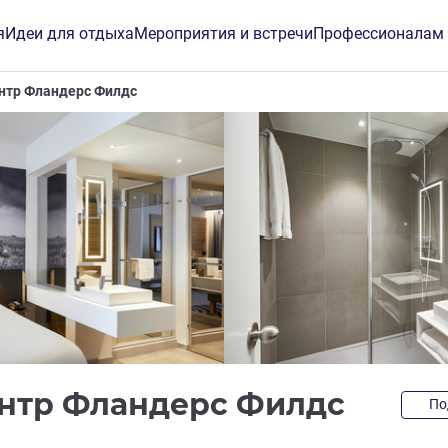
я
Идеи для отдыха
Мероприятия и встречи
Профессионалам
ентр Фландерс Филдс
3 зве
ентр Фландерс Филдс
По
инг ALL)