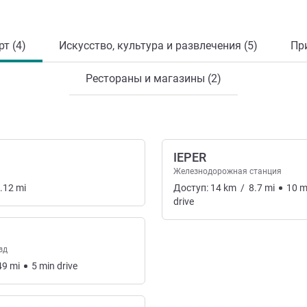
т (4)
Искусство, культура и развлечения (5)
Пр
Рестораны и магазины (2)
IEPER
Железнодорожная станция
.12
mi
Доступ:
14
km
/
8.7
mi
10
m
drive
зд
49
mi
5
min
drive