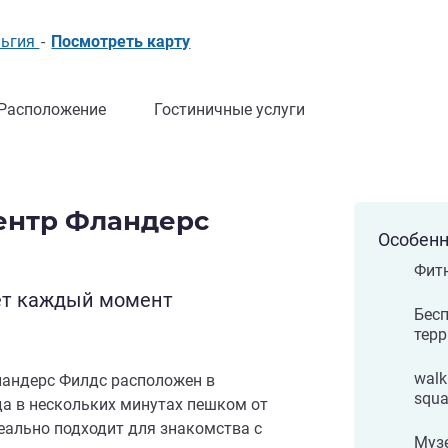
ельгия
-
Посмотреть карту
Расположение
Гостиничные услуги
Центр Фландерс
Особенн
Фитн
ет каждый момент
Бесп
терр
walk
ландерс Филдс расположен в
squa
да в нескольких минутах пешком от
еально подходит для знакомства с
Музе