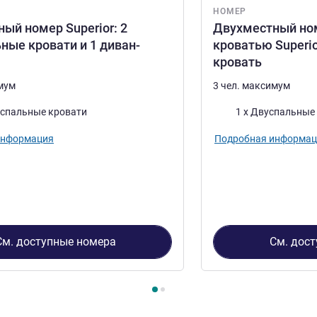
НОМЕР
ый номер Superior: 2
Двухместный ном
ные кровати и 1 диван-
кроватью Superio
кровать
имум
3 чел. максимум
Постель
оспальные кровати
1 x Двуспальные
информация
Подробная информац
См. доступные номера
См. дос
2
, Номер 1 : Двухместный номер Superior: 2 односпальные 