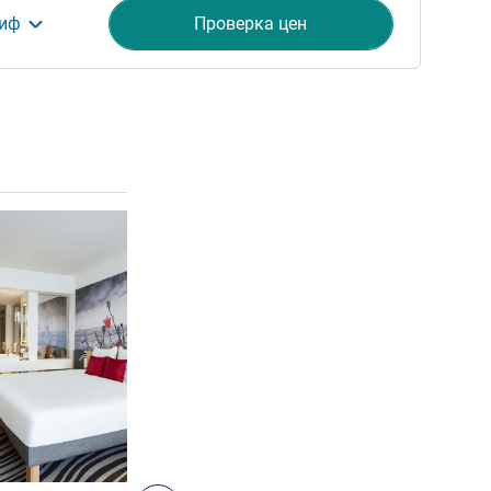
риф
Проверка цен
ия
Подробная информация
4