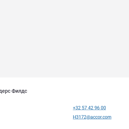
дерс Филдс
+32 57 42 96 00
Телефон
Контактный адрес электр
H3172@accor.com