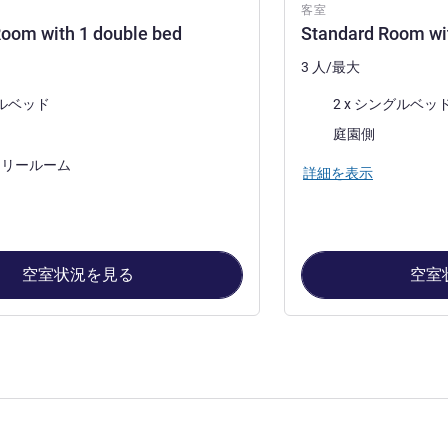
客室
oom with 1 double bed
Standard Room wit
3 人/最大
寝具
ブルベッド
2 x シングルベッ
ビュー:
庭園側
フリールーム
詳細を表示
空室状況を見る
空室