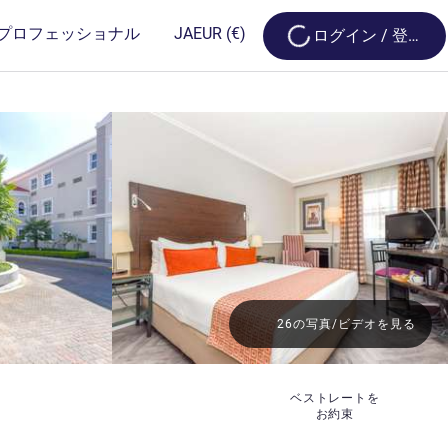
Loading...
プロフェッショナル
JA
EUR
(€)
ログイン / 登録
26の写真/ビデオを見る
星
ベストレートを
お約束