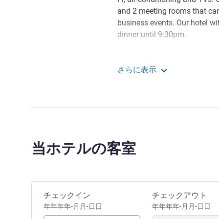
and 2 meeting rooms that ca
business events. Our hotel wi
dinner until 9:30pm.
Looking for a hotel near Lans
ideally located. You can also
さらに表示
Ferndale on Republic Shopping
Mercure Johannesburg 
the Randburg Sports Centre o
what to do while you're here?
Ferndale on Republic shopping 
various local attractions lik
the Apartheid Museum.
当ホテルの客室
Take a walk to the Ferndale o
the hotel or any of the hotel 
information about any of the 
Apartheid Museum or the Cr
このホテルを予約
チェックイン
チェックアウト
年年年年-月月-日日
年年年年-月月-日日
The Mercure Johannesburg