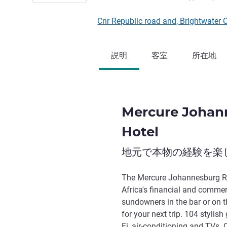
Cnr Republic road and, Brightw
説明
客室
所在地
Mercure Johan
Hotel
地元で本物の経験を楽
The Mercure Johannesburg R
Africa's financial and commerc
sundowners in the bar or on th
for your next trip. 104 stylis
Fi, air-conditioning and TVs. 