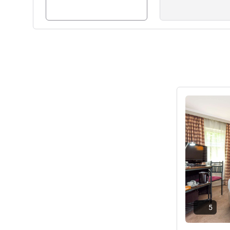
Africa's financial and commerc
travellers, tourists and group
compromise on quality servic
Prisca Hlatshwayo ホテル経
詳細を表示
5