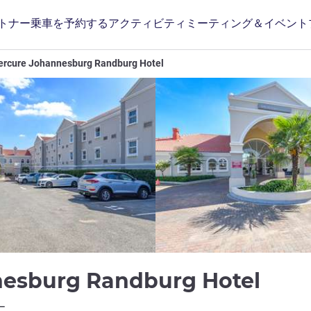
トナー
乗車を予約する
アクティビティ
ミーティング＆イベント
rcure Johannesburg Randburg Hotel
3 つ
nesburg Randburg Hotel
ホテルズ)
ー