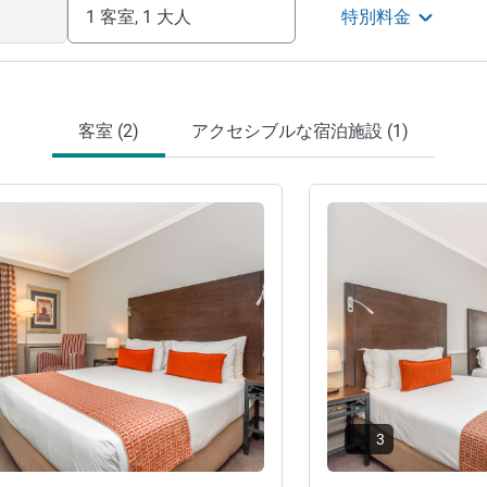
ial hub, is an ideal location for business
1 客室, 1 大人
特別料金
s looking for value that does not
es.
営
客室 (2)
アクセシブルな宿泊施設 (1)
詳細を表示
3