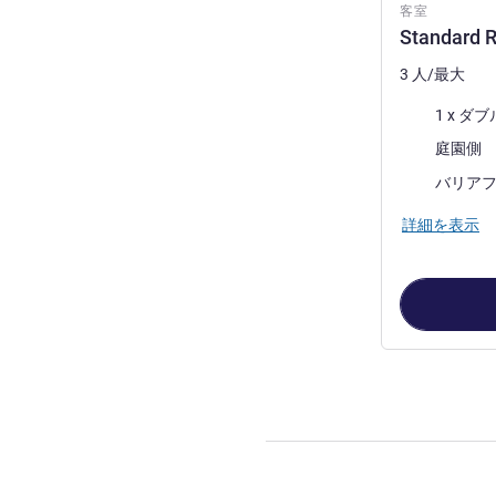
客室
Standard R
3 人/最大
寝具
1 x ダ
ビュー:
庭園側
バリア
詳細を表示