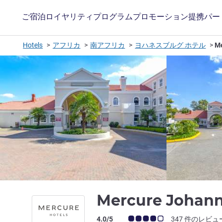
ご宿泊
ロイヤリティプログラム
プロモーション
提携パー
Hotels
アフリカ
南アフリカ
ヨハネスブルグ ホテル
Me
Mercure Johan
お客さまの声 (確認済みレビュー アコー
4.0/5
347 件のレビュ