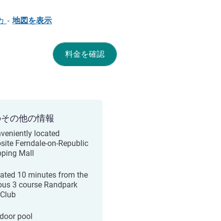
リカ
-
地図を表示
料金を確認
のその他の情報
nveniently located
site Ferndale-on-Republic
ping Mall
cated 10 minutes from the
us 3 course Randpark
 Club
tdoor pool