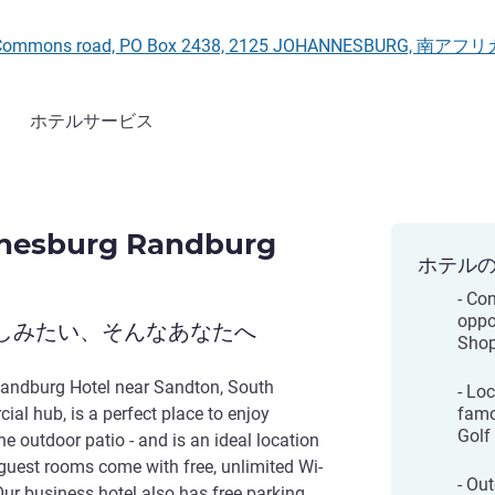
ater Commons road, PO Box 2438, 2125 JOHANNESBURG, 南アフ
ホテルサービス
nesburg Randburg
ホテル
- Co
oppo
しみたい、そんなあなたへ
Shop
andburg Hotel near Sandton, South
- Lo
ial hub, is a perfect place to enjoy
famo
Golf
e outdoor patio - and is an ideal location
h guest rooms come with free, unlimited Wi-
- Ou
Our business hotel also has free parking