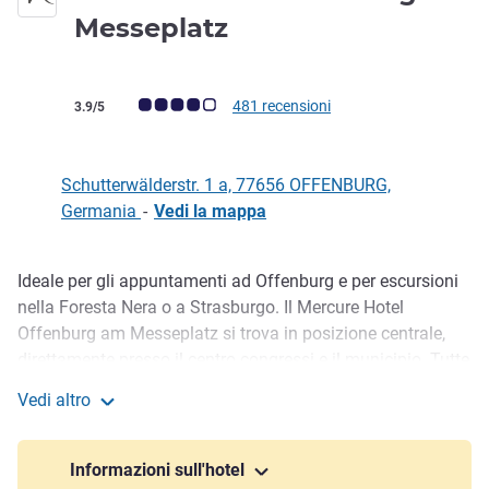
0 stella
Messeplatz
Giudizio clienti (Valutazione ALL)
481 recensioni
3.9/5
Schutterwälderstr. 1 a, 77656 OFFENBURG,
Germania
-
Vedi la mappa
Ideale per gli appuntamenti ad Offenburg e per escursioni
Descrizione
nella Foresta Nera o a Strasburgo. Il Mercure Hotel
Offenburg am Messeplatz si trova in posizione centrale,
direttamente presso il centro congressi e il municipio. Tutte
le 132 camere offrono WIFI e aria condizionata. Il nostro
Vedi altro
hotel certificato CCH per i vostri eventi dispone di sette sale
Mercure Hotel Offenburg am Messeplatz
con WIFI per un massimo di 250 persone. La stazione dei
treni è a 2 km. L'aeroporto di Strasburgo a 30 km. In auto
Informazioni sull'hotel