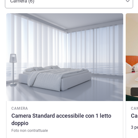
Camera (6)
Visualizza dettagli
Visual
CAMERA
CA
Camera Standard accessibile con 1 letto
Ca
doppio
3 p
Foto non contrattuale
Bia