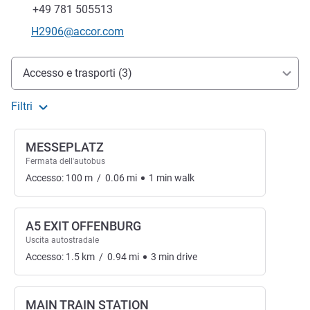
Fax
+49 781 505513
E-mail di contatto
H2906@accor.com
Accesso e trasporti
Accesso e trasporti (3)
Filtri
MESSEPLATZ
Fermata dell'autobus
Accesso:
100
m
/
0.06
mi
1
min
walk
A5 EXIT OFFENBURG
Uscita autostradale
Accesso:
1.5
km
/
0.94
mi
3
min
drive
MAIN TRAIN STATION