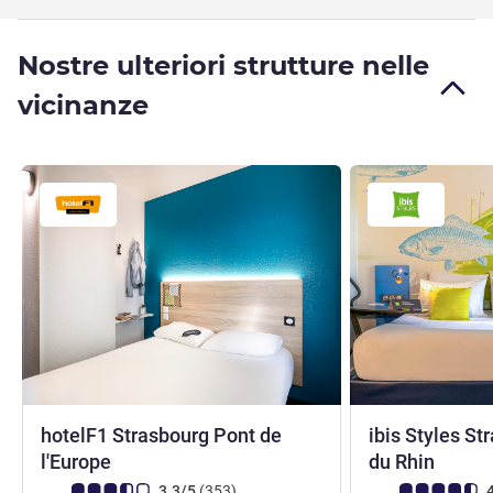
Nostre ulteriori strutture nelle
vicinanze
hotelF1 Strasbourg Pont de
ibis Styles S
1 stella
3 stel
l'Europe
du Rhin
Giudizio clienti (Valutazione ALL)
recensioni
Giudizio clienti (
3.3/5
(353
)
4