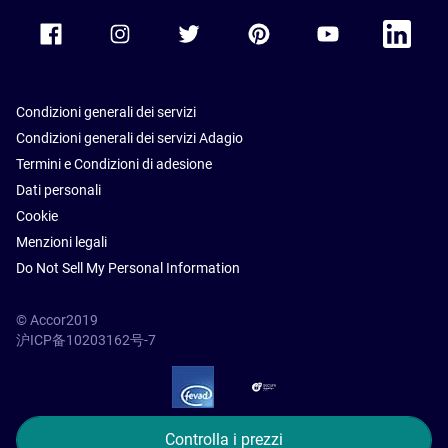
Accor Facebook
Accor Instagram
Accor Twitter
Accor Pinterest
Accor Youtube
Accor Li
Condizioni generali dei servizi
Condizioni generali dei servizi Adagio
Termini e Condizioni di adesione
Dati personali
Cookie
Menzioni legali
Do Not Sell My Personal Information
© Accor2019
沪ICP备10203162号-7
SSL Secure – globalSign
Controlla i prezzi