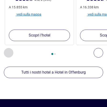
A
15.855
km
A
16.338
km
vedi sulla mappa
vedi sulla m
Scopri l'hotel
Scop
Pagina
1
di
2
, Nostre ulteriori strutture nelle vicinanze 1 :, Nost
Precedente - Nostre ulteriori strutture nelle vicinanze
Succ
Tutti i nostri hotel a Hotel in Offenburg