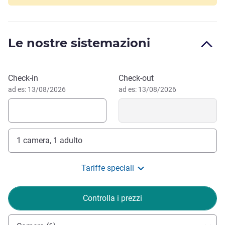
potete raggiungerci tramite la A5 e la B3/33.
Vi sentirete come a casa ad Offenburg: i visitatori della
città europea vicino all'Alsazia francese amano la natura
Le nostre sistemazioni
dalla mentalità aperta di Offenburg, il vivace paesaggio
urbano, il clima mite e l'aria buona della Foresta Nera.
Prenota questo hotel
Check-in
Check-out
Benvenuti al Mercure Hotel Offenburg!
ad es: 13/08/2026
ad es: 13/08/2026
Philipp Kehder, Gestione hotel
1 camera, 1 adulto
Tariffe speciali
Controlla i prezzi