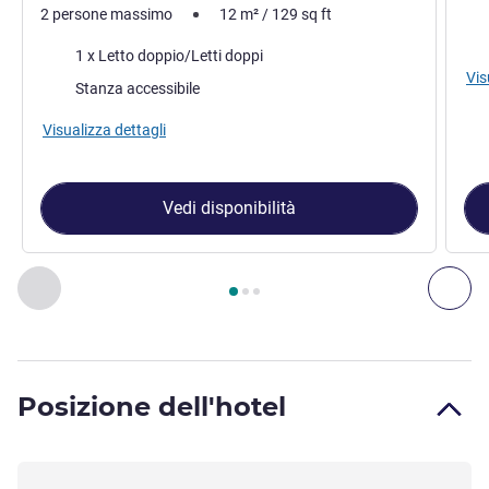
2 persone massimo
12
m²
/
129
sq ft
Vist
Biancheria da letto
1 x Letto doppio/Letti doppi
Vis
Stanza accessibile
Visualizza dettagli
Vedi disponibilità
Pagina
1
di
3
, Camera 1 : Camera Standard accessibile con 1 
Precedente - Camera
Suc
Posizione dell'hotel