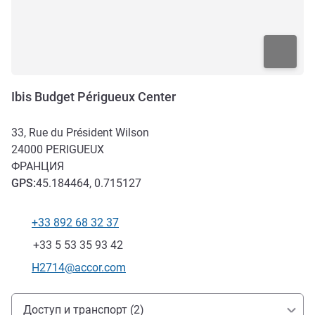
Ibis Budget Périgueux Center
33, Rue du Président Wilson
24000
PERIGUEUX
ФРАНЦИЯ
GPS
:
45.184464, 0.715127
+33 892 68 32 37
Телефон
Факс
+33 5 53 35 93 42
Контактный адрес электронной почты
H2714@accor.com
Доступ и транспорт
Доступ и транспорт (2)