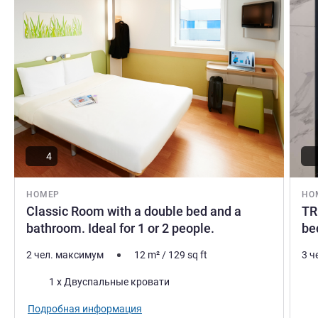
4
НОМЕР
НО
Classic Room with a double bed and a
TR
bathroom. Ideal for 1 or 2 people.
be
2 чел. максимум
12
m²
/
129
sq ft
3 ч
Постель
Пос
1 x Двуспальные кровати
Подробная информация