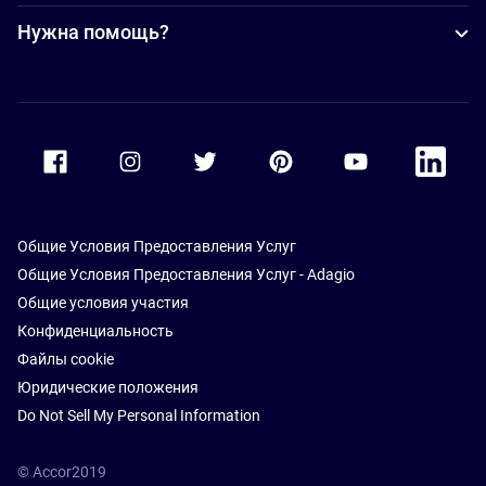
Нужна помощь?
Accor Facebook
Accor Instagram
Accor Twitter
Accor Pinterest
Accor Youtube
Accor Li
Общие Условия Предоставления Услуг
Общие Условия Предоставления Услуг - Adagio
Общие условия участия
Конфиденциальность
Файлы cookie
Юридические положения
Do Not Sell My Personal Information
© Accor2019