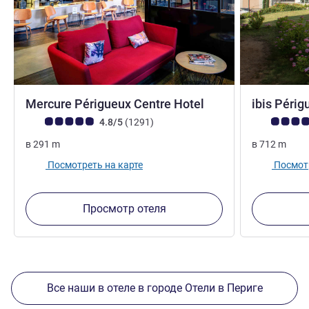
Mercure Périgueux Centre Hotel
ibis Péri
Примечание: отзывы клиентов (Рейтинг ALL)
Отзывов
Примечание:
4.8/5
(1291
)
в
291
m
в
712
m
Посмотреть на карте
Посмотр
Просмотр отеля
Все наши в отеле в городе Отели в Периге