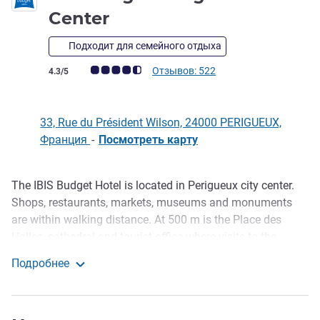
2 звезды
Center
Подходит для семейного отдыха
Примечание: отзывы клиентов (Рейтинг ALL)
Отзывов: 522
4.3/5
33, Rue du Président Wilson, 24000 PERIGUEUX,
Франция
-
Посмотреть карту
The IBIS Budget Hotel is located in Perigueux city center.
Описание
Shops, restaurants, markets, museums and monuments
are within walking distance. At 500 m is the Place des
Halles, cathedral and tourist office where visits to the
historic district begin. The hotel is undergoing renovations
Подробнее
until the end of February to update the bathrooms and
Ibis Budget Périgueux Center
offer you better comfort, which is what you want...
New bedding from 2018 with mattress toppers for