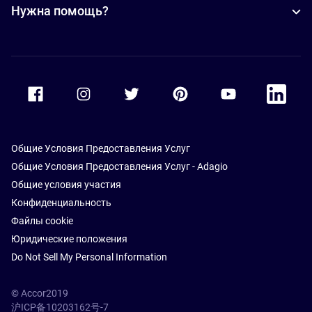
Нужна помощь?
Accor Facebook
Accor Instagram
Accor Twitter
Accor Pinterest
Accor Youtube
Accor Li
Общие Условия Предоставления Услуг
Общие Условия Предоставления Услуг - Adagio
Общие условия участия
Конфиденциальность
Файлы cookie
Юридические положения
Do Not Sell My Personal Information
© Accor2019
沪ICP备10203162号-7