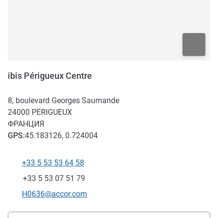
ibis Périgueux Centre
8, boulevard Georges Saumande
24000
PERIGUEUX
ФРАНЦИЯ
GPS
:
45.183126, 0.724004
+33 5 53 53 64 58
Телефон
Факс
+33 5 53 07 51 79
Контактный адрес электронной почты
H0636@accor.com
Доступ и транспорт