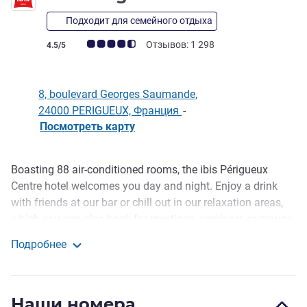
Подходит для семейного отдыха
Примечание: отзывы клиентов (Рейтинг ALL)
Отзывов: 1 298
4.5/5
8, boulevard Georges Saumande,
24000 PERIGUEUX, Франция
-
Посмотреть карту
Boasting 88 air-conditioned rooms, the ibis Périgueux
Описание
Centre hotel welcomes you day and night. Enjoy a drink
with friends at our bar or chill out in our relaxation areas,
which you can also book for meetings, seminars or groups.
Enjoy the traditional and regional cuisine prepared by our
Подробнее
chef in the restaurant or on the terrace. Free WIFI and free
ibis Périgueux Centre
public car park nearby.
Electric vehicle charging station available at the hotel.
Наши номера