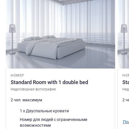
НОМЕР
НО
Standard Room with 1 double bed
St
Недоговорная фотография
Нед
2 чел. максимум
2 ч
Постель
Пос
1 x Двуспальные кровати
Номер для людей с ограниченными
По
возможностями