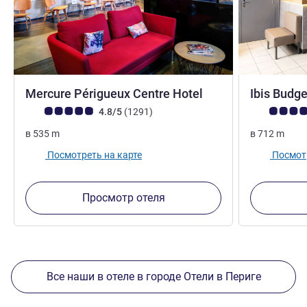
Mercure Périgueux Centre Hotel
Ibis Budg
Примечание: отзывы клиентов (Рейтинг ALL)
Отзывов
Примечание:
4.8/5
(1291
)
в
535
m
в
712
m
Посмотреть на карте
Посмотр
Просмотр отеля
Все наши в отеле в городе Отели в Периге