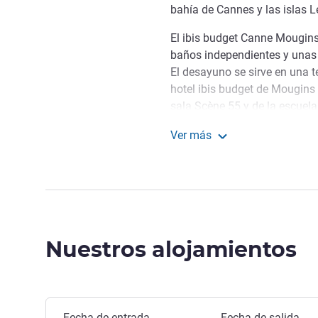
bahía de Cannes y las islas L
El ibis budget Canne Mougins
baños independientes y unas 
El desayuno se sirve en una t
hotel ibis budget de Mougins 
sala Scène 55 y de la escuela
Hightower. También puede vis
Ver más
se encuentra a 5 minutos.
ibis budget Cannes Moug
Todo el equipo está a su d
Cannes y disfrute de las vist
terraza panorámica. Esperamo
Cartamina, directora.
Nuestros alojamientos
Gestión hotelera
Fecha de entrada
Fecha de salida