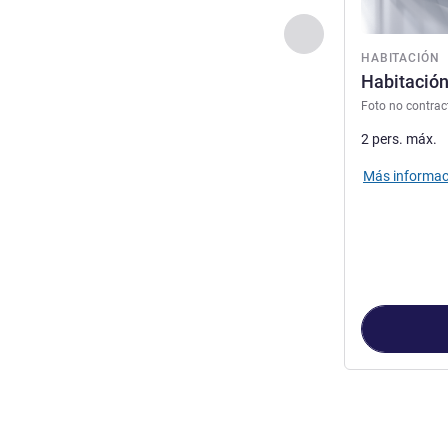
Anterior - Habitaci
HABITACIÓN
Habitació
Foto no contrac
2 pers. máx.
Más informac
Página
1
de
2
, 