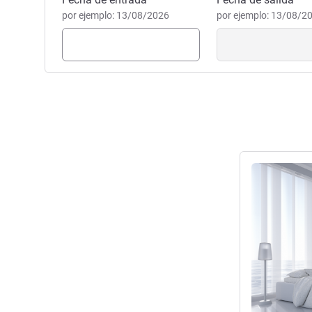
Reservar este hotel
por ejemplo: 13/08/2026
por ejemplo: 13/08/2
Más informac