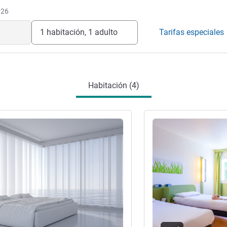
026
1 habitación, 1 adulto
Tarifas especiales
Habitación (4)
ión
Más información