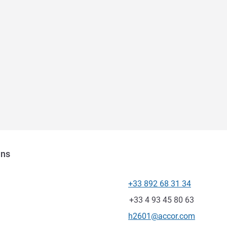
ins
+33 892 68 31 34
Teléfono
Fax
+33 4 93 45 80 63
Correo electrónico de conta
h2601@accor.com