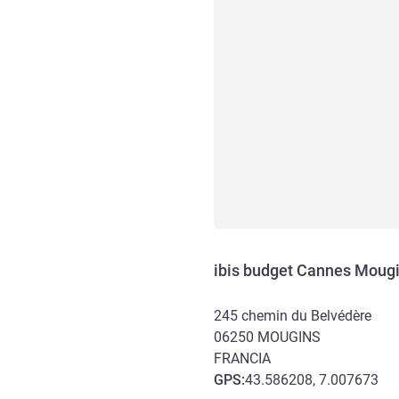
ibis budget Cannes Moug
245 chemin du Belvédère
06250
MOUGINS
FRANCIA
GPS
:
43.586208, 7.007673