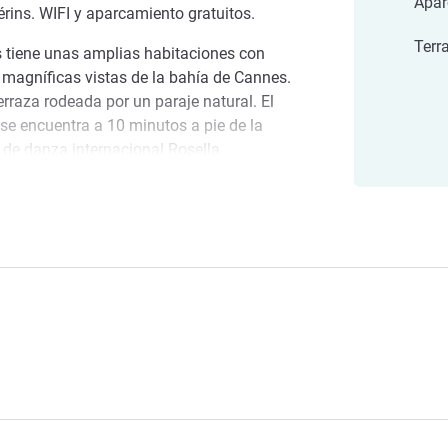
Apar
érins. WIFI y aparcamiento gratuitos.
Terr
 tiene unas amplias habitaciones con
magníficas vistas de la bahía de Cannes.
erraza rodeada por un paraje natural. El
se encuentra a 10 minutos a pie de la
 de danza internacional Rosella
itar con los niños el museo Eco'Parc, que
ins
isposición durante su estancia. Descubra
as a la ciudad desde nuestra amplia
s darle la bienvenida. Nathalie