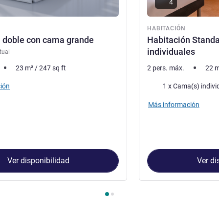
4
ón
HABITACIÓN
n doble con cama grande
Habitación Stand
individuales
tual
23
m²
/
247
sq ft
2 pers. máx.
22
m
Ropa de cama
ión
1 x Cama(s) indivi
Más información
Ver disponibilidad
Ver di
Habitación 1 : Habitación doble con cama grande , Habitación 2 